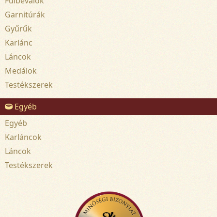
Fülbevalók
Garnitúrák
Gyűrűk
Karlánc
Láncok
Medálok
Testékszerek
Egyéb
Egyéb
Karláncok
Láncok
Testékszerek