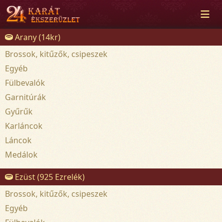
Arany (14kr)
Brossok, kitűzők, csipeszek
Egyéb
Fülbevalók
Garnitúrák
Gyűrűk
Karláncok
Láncok
Medálok
Ezüst (925 Ezrelék)
Brossok, kitűzők, csipeszek
Egyéb