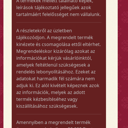
A termékek mellett található képek,
leírások tájékoztató jellegűek azok
tartalmáért felelősséget nem vállalunk.
A részletekről az üzletben
tájékozódjon. A megrendelt termék
kinézete és csomagolása ettől eltérhet.
Megrendeléskor kizárólag azokat az
információkat kérjük vásárlóinktól,
amelyek feltétlenül szükségesek a
rendelés lebonyolításához. Ezeket az
adatokat harmadik fél számára nem
adjuk ki. Ez alól kivételt képeznek azok
az információk, melyek az adott
termék kézbesítéséhez vagy
kiszállításához szükségesek.
Amennyiben a megrendelt termék