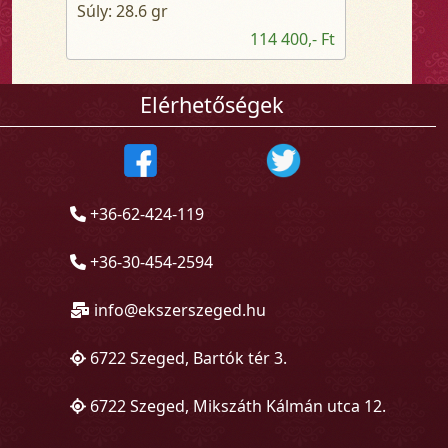
Súly: 28.6 gr
114 400,- Ft
Elérhetőségek
+36-62-424-119
+36-30-454-2594
info@ekszerszeged.hu
6722 Szeged, Bartók tér 3.
6722 Szeged, Mikszáth Kálmán utca 12.