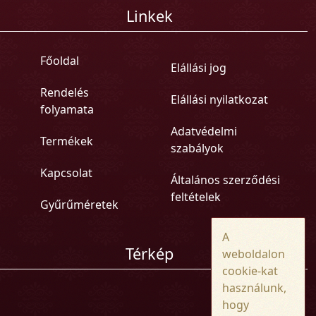
Linkek
Főoldal
Elállási jog
Rendelés
Elállási nyilatkozat
folyamata
Adatvédelmi
Termékek
szabályok
Kapcsolat
Általános szerződési
feltételek
Gyűrűméretek
A
Térkép
weboldalon
cookie-kat
használunk,
hogy