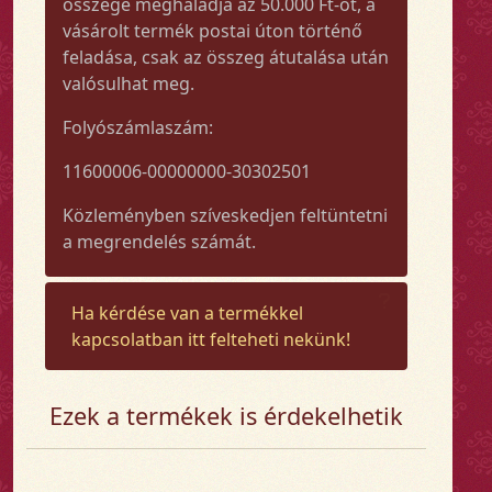
összege meghaladja az 50.000 Ft-ot, a
vásárolt termék postai úton történő
feladása, csak az összeg átutalása után
valósulhat meg.
Folyószámlaszám:
11600006-00000000-30302501
Közleményben szíveskedjen feltüntetni
a megrendelés számát.
Ha kérdése van a termékkel
kapcsolatban itt felteheti nekünk!
Ezek a termékek is érdekelhetik