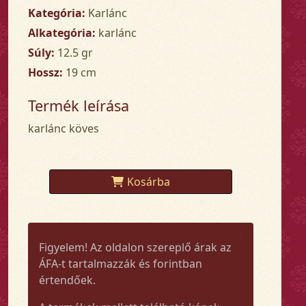
Kategória:
Karlánc
Alkategória:
karlánc
Súly:
12.5 gr
Hossz:
19 cm
Termék leírása
karlánc köves
Kosárba
Figyelem! Az oldalon szereplő árak az
ÁFA-t tartalmazzák és forintban
értendőek.