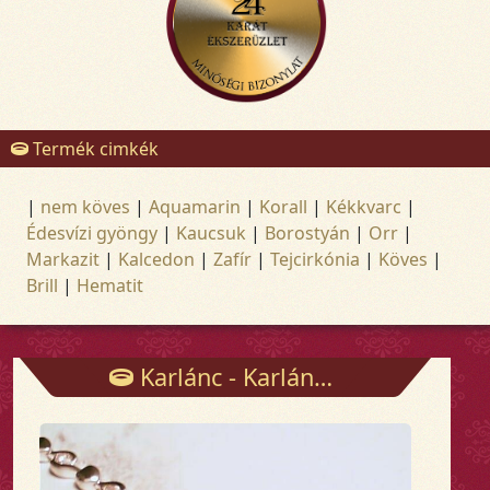
Termék cimkék
|
nem köves
|
Aquamarin
|
Korall
|
Kékkvarc
|
Édesvízi gyöngy
|
Kaucsuk
|
Borostyán
|
Orr
|
Markazit
|
Kalcedon
|
Zafír
|
Tejcirkónia
|
Köves
|
Brill
|
Hematit
Karlánc - Karlánc - Arany és ezüst ékszerek