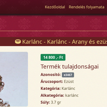
Kezdőoldal
Rendelés folyamata
Karlánc - Karlánc - Arany és ez
14 800 ,- Ft
Termék tulajdonságai
Azonosító:
e3467
Árucsoport:
Ezüst
Kategória:
Karlánc
Alkategória:
karlánc
Súly:
3.7 gr