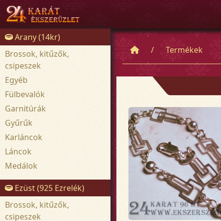
Arany (14kr)
Termékek
Brossok, kitűzők,
csipeszek
Egyéb
Fülbevalók
Garnitúrák
Gyűrűk
Karláncok
Láncok
Medálok
Ezüst (925 Ezrelék)
Brossok, kitűzők,
csipeszek