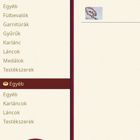
Egyéb
Fülbevalók
Garnitúrák
Gyűrűk
Karlánc
Láncok
Medálok
Testékszerek
Egyéb
Egyéb
Karláncok
Láncok
Testékszerek