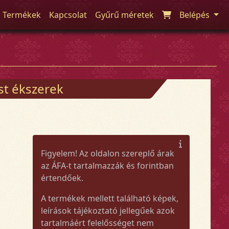
Termékek
Kapcsolat
Gyűrű méretek
Belépés
üst ékszerek
Figyelem! Az oldalon szereplő árak
az ÁFA-t tartalmazzák és forintban
értendőek.
A termékek mellett található képek,
leírások tájékoztató jellegűek azok
tartalmáért felelősséget nem