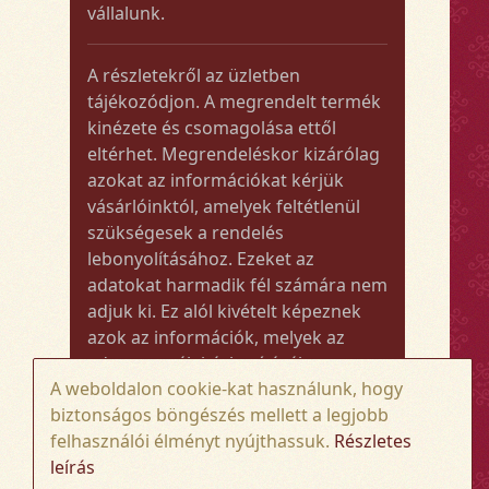
vállalunk.
A részletekről az üzletben
tájékozódjon. A megrendelt termék
kinézete és csomagolása ettől
eltérhet. Megrendeléskor kizárólag
azokat az információkat kérjük
vásárlóinktól, amelyek feltétlenül
szükségesek a rendelés
lebonyolításához. Ezeket az
adatokat harmadik fél számára nem
adjuk ki. Ez alól kivételt képeznek
azok az információk, melyek az
adott termék kézbesítéséhez vagy
A weboldalon cookie-kat használunk, hogy
kiszállításához szükségesek.
biztonságos böngészés mellett a legjobb
felhasználói élményt nyújthassuk.
Részletes
Amennyiben a megrendelt termék
leírás
összege meghaladja az 50.000 Ft-ot,