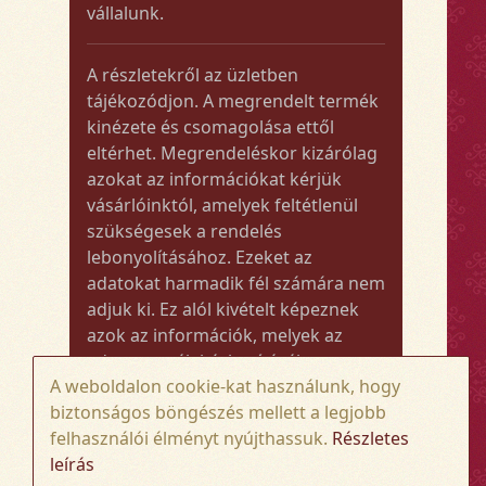
vállalunk.
A részletekről az üzletben
tájékozódjon. A megrendelt termék
kinézete és csomagolása ettől
eltérhet. Megrendeléskor kizárólag
azokat az információkat kérjük
vásárlóinktól, amelyek feltétlenül
szükségesek a rendelés
lebonyolításához. Ezeket az
adatokat harmadik fél számára nem
adjuk ki. Ez alól kivételt képeznek
azok az információk, melyek az
adott termék kézbesítéséhez vagy
A weboldalon cookie-kat használunk, hogy
kiszállításához szükségesek.
biztonságos böngészés mellett a legjobb
felhasználói élményt nyújthassuk.
Részletes
Amennyiben a megrendelt termék
leírás
összege meghaladja az 50.000 Ft-ot,