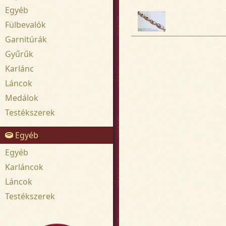
Egyéb
Fülbevalók
Garnitúrák
Gyűrűk
Karlánc
Láncok
Medálok
Testékszerek
Egyéb
Egyéb
Karláncok
Láncok
Testékszerek