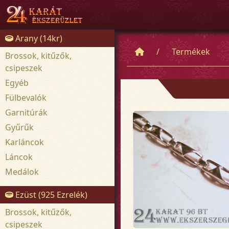
Arany (14kr)
Termékek
Brossok, kitűzők,
csipeszek
Egyéb
Fülbevalók
Garnitúrák
Gyűrűk
Karláncok
Láncok
Medálok
Ezüst (925 Ezrelék)
Brossok, kitűzők,
csipeszek