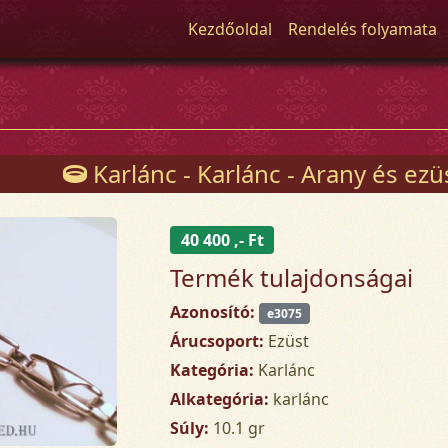
Kezdőoldal
Rendelés folyamata
Karlánc - Karlánc - Arany és ez
40 400 ,- Ft
Termék tulajdonságai
Azonosító:
e3075
Árucsoport:
Ezüst
Kategória:
Karlánc
Alkategória:
karlánc
Súly:
10.1 gr