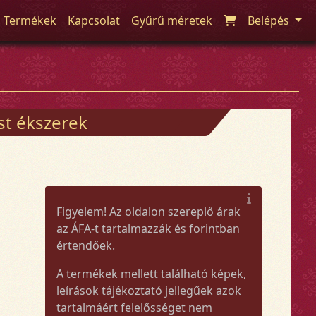
Termékek
Kapcsolat
Gyűrű méretek
Belépés
üst ékszerek
Figyelem! Az oldalon szereplő árak
az ÁFA-t tartalmazzák és forintban
értendőek.
A termékek mellett található képek,
leírások tájékoztató jellegűek azok
tartalmáért felelősséget nem