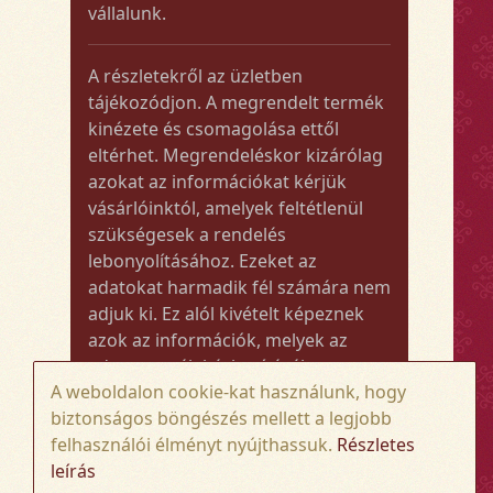
vállalunk.
A részletekről az üzletben
tájékozódjon. A megrendelt termék
kinézete és csomagolása ettől
eltérhet. Megrendeléskor kizárólag
azokat az információkat kérjük
vásárlóinktól, amelyek feltétlenül
szükségesek a rendelés
lebonyolításához. Ezeket az
adatokat harmadik fél számára nem
adjuk ki. Ez alól kivételt képeznek
azok az információk, melyek az
adott termék kézbesítéséhez vagy
A weboldalon cookie-kat használunk, hogy
kiszállításához szükségesek.
biztonságos böngészés mellett a legjobb
felhasználói élményt nyújthassuk.
Részletes
Amennyiben a megrendelt termék
leírás
összege meghaladja az 50.000 Ft-ot,