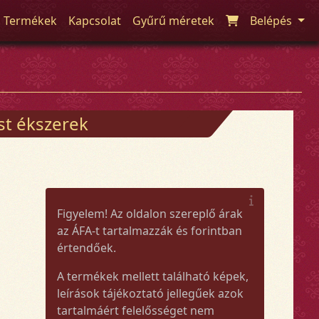
Termékek
Kapcsolat
Gyűrű méretek
Belépés
üst ékszerek
Figyelem! Az oldalon szereplő árak
az ÁFA-t tartalmazzák és forintban
értendőek.
A termékek mellett található képek,
leírások tájékoztató jellegűek azok
tartalmáért felelősséget nem