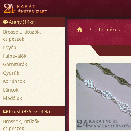
Arany (14kr)
Termékek
Brossok, kitűzők,
csipeszek
Egyéb
Fülbevalók
Garnitúrák
Gyűrűk
Karláncok
Láncok
Medálok
Ezüst (925 Ezrelék)
Brossok, kitűzők,
csipeszek