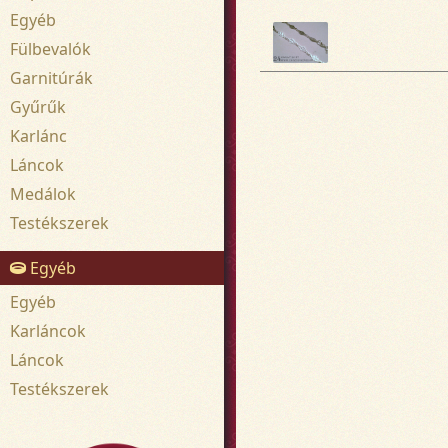
Egyéb
Fülbevalók
Garnitúrák
Gyűrűk
Karlánc
Láncok
Medálok
Testékszerek
Egyéb
Egyéb
Karláncok
Láncok
Testékszerek