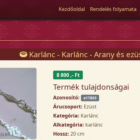
Kezdőoldal
Rendelés folyamata
Karlánc - Karlánc - Arany és ez
8 800 ,- Ft
Termék tulajdonságai
Azonosító:
e17803
Árucsoport:
Ezüst
Kategória:
Karlánc
Alkategória:
karlánc
Hossz:
20 cm