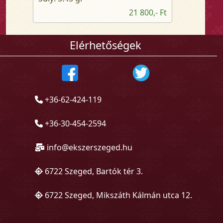
21 800,- Ft
Elérhetőségek
+36-62-424-119
+36-30-454-2594
info@ekszerszeged.hu
6722 Szeged, Bartók tér 3.
6722 Szeged, Mikszáth Kálmán utca 12.