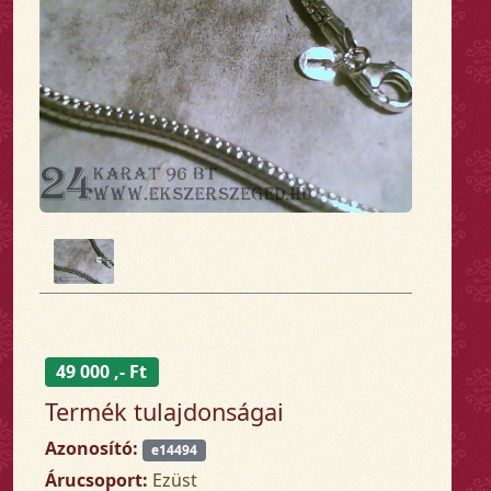
49 000 ,- Ft
Termék tulajdonságai
Azonosító:
e14494
Árucsoport:
Ezüst