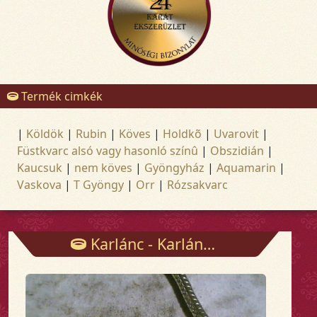
Termék cimkék
|
Köldök
|
Rubin
|
Köves
|
Holdkõ
|
Uvarovit
|
Füstkvarc alsó vagy hasonló színû
|
Obszidián
|
Kaucsuk
|
nem köves
|
Gyöngyház
|
Aquamarin
|
Vaskova
|
T Gyöngy
|
Orr
|
Rózsakvarc
Karlánc - Karlánc - Arany és ezüst ékszerek