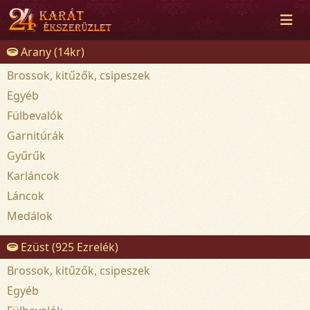
Arany (14kr)
Brossok, kitűzők, csipeszek
Egyéb
Fülbevalók
Garnitúrák
Gyűrűk
Karláncok
Láncok
Medálok
Ezüst (925 Ezrelék)
Brossok, kitűzők, csipeszek
Egyéb