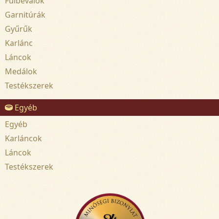
Fülbevalók
Garnitúrák
Gyűrűk
Karlánc
Láncok
Medálok
Testékszerek
Egyéb
Egyéb
Karláncok
Láncok
Testékszerek