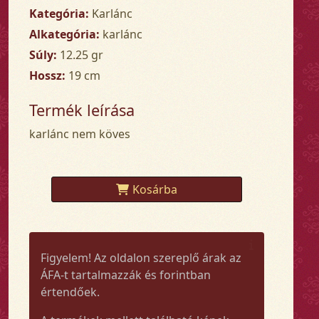
Kategória:
Karlánc
Alkategória:
karlánc
Súly:
12.25 gr
Hossz:
19 cm
Termék leírása
karlánc nem köves
Kosárba
Figyelem! Az oldalon szereplő árak az
ÁFA-t tartalmazzák és forintban
értendőek.