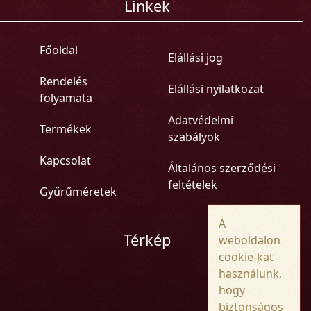
Linkek
Főoldal
Elállási jog
Rendelés
Elállási nyilatkozat
folyamata
Adatvédelmi
Termékek
szabályok
Kapcsolat
Általános szerződési
feltételek
Gyűrűméretek
A
Térkép
weboldalon
cookie-kat
használunk,
hogy
biztonságos