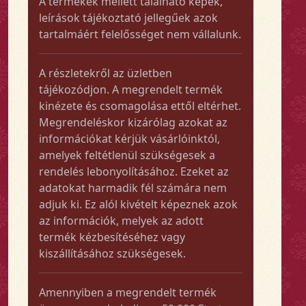
A termékek mellett található képek,
leírások tájékoztató jellegűek azok
tartalmáért felelősséget nem vállalunk.
A részletekről az üzletben
tájékozódjon. A megrendelt termék
kinézete és csomagolása ettől eltérhet.
Megrendeléskor kizárólag azokat az
információkat kérjük vásárlóinktól,
amelyek feltétlenül szükségesek a
rendelés lebonyolításához. Ezeket az
adatokat harmadik fél számára nem
adjuk ki. Ez alól kivételt képeznek azok
az információk, melyek az adott
termék kézbesítéséhez vagy
kiszállításához szükségesek.
Amennyiben a megrendelt termék