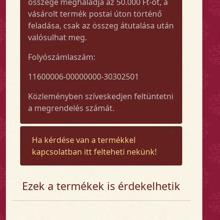
összege meghaladja az 50.000 Ft-ot, a
vásárolt termék postai úton történő
feladása, csak az összeg átutalása után
valósulhat meg.
Folyószámlaszám:
11600006-00000000-30302501
Közleményben szíveskedjen feltüntetni
a megrendelés számát.
Ha kérdése van a termékkel
kapcsolatban itt felteheti nekünk!
Ezek a termékek is érdekelhetik