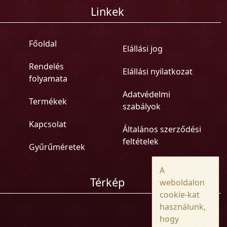
Linkek
Főoldal
Elállási jog
Rendelés
Elállási nyilatkozat
folyamata
Adatvédelmi
Termékek
szabályok
Kapcsolat
Általános szerződési
feltételek
Gyűrűméretek
A
Térkép
weboldalon
cookie-kat
használunk,
hogy