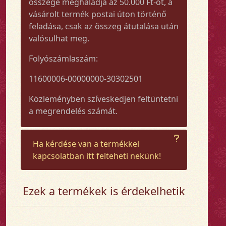
összege meghaladja az 50.000 Ft-ot, a
vásárolt termék postai úton történő
feladása, csak az összeg átutalása után
valósulhat meg.
Folyószámlaszám:
11600006-00000000-30302501
Közleményben szíveskedjen feltüntetni
a megrendelés számát.
Ha kérdése van a termékkel
kapcsolatban itt felteheti nekünk!
Ezek a termékek is érdekelhetik