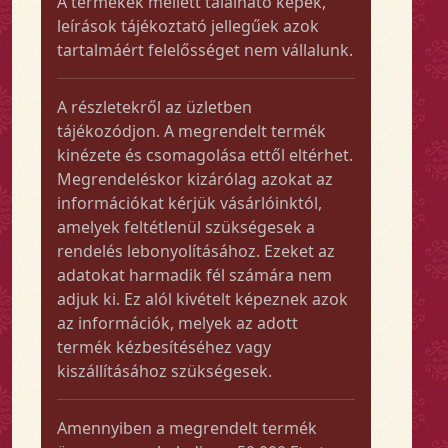
A termékek mellett található képek,
leírások tájékoztató jellegűek azok
tartalmáért felelősséget nem vállalunk.
A részletekről az üzletben
tájékozódjon. A megrendelt termék
kinézete és csomagolása ettől eltérhet.
Megrendeléskor kizárólag azokat az
információkat kérjük vásárlóinktól,
amelyek feltétlenül szükségesek a
rendelés lebonyolításához. Ezeket az
adatokat harmadik fél számára nem
adjuk ki. Ez alól kivételt képeznek azok
az információk, melyek az adott
termék kézbesítéséhez vagy
kiszállításához szükségesek.
Amennyiben a megrendelt termék