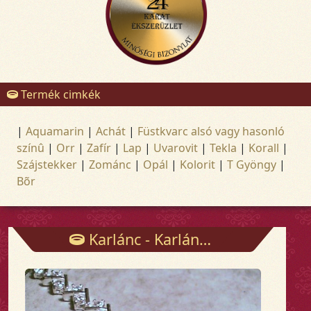
Termék cimkék
|
Aquamarin
|
Achát
|
Füstkvarc alsó vagy hasonló
színû
|
Orr
|
Zafír
|
Lap
|
Uvarovit
|
Tekla
|
Korall
|
Szájstekker
|
Zománc
|
Opál
|
Kolorit
|
T Gyöngy
|
Bõr
Karlánc - Karlánc - Arany és ezüst ékszerek