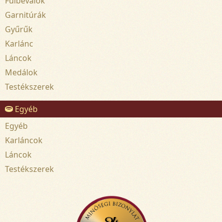
Fülbevalók
Garnitúrák
Gyűrűk
Karlánc
Láncok
Medálok
Testékszerek
Egyéb
Egyéb
Karláncok
Láncok
Testékszerek