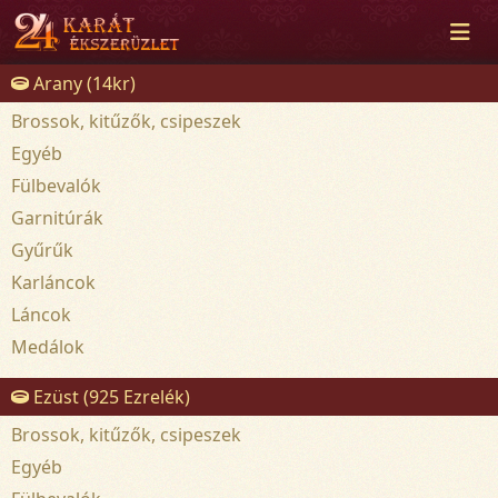
Arany (14kr)
Brossok, kitűzők, csipeszek
Egyéb
Fülbevalók
Garnitúrák
Gyűrűk
Karláncok
Láncok
Medálok
Ezüst (925 Ezrelék)
Brossok, kitűzők, csipeszek
Egyéb