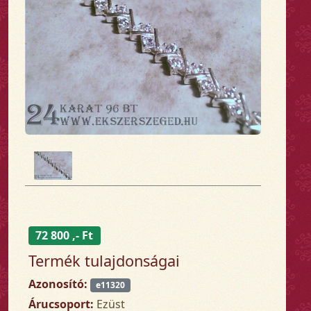
72 800 ,- Ft
Termék tulajdonságai
Azonosító:
e11320
Árucsoport:
Ezüst