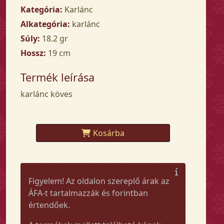
Kategória:
Karlánc
Alkategória:
karlánc
Súly:
18.2 gr
Hossz:
19 cm
Termék leírása
karlánc köves
Kosárba
Figyelem! Az oldalon szereplő árak az
ÁFA-t tartalmazzák és forintban
értendőek.