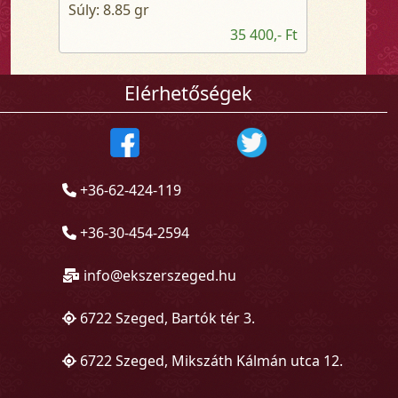
Súly: 8.85 gr
35 400,- Ft
Elérhetőségek
+36-62-424-119
+36-30-454-2594
info@ekszerszeged.hu
6722 Szeged, Bartók tér 3.
6722 Szeged, Mikszáth Kálmán utca 12.