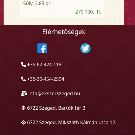
Súly: 3.85 gr
270 100,- Ft
Elérhetőségek
+36-62-424-119
+36-30-454-2594
info@ekszerszeged.hu
6722 Szeged, Bartók tér 3.
6722 Szeged, Mikszáth Kálmán utca 12.