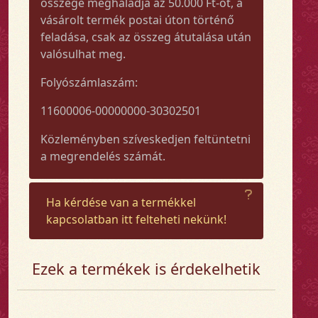
összege meghaladja az 50.000 Ft-ot, a
vásárolt termék postai úton történő
feladása, csak az összeg átutalása után
valósulhat meg.
Folyószámlaszám:
11600006-00000000-30302501
Közleményben szíveskedjen feltüntetni
a megrendelés számát.
Ha kérdése van a termékkel
kapcsolatban itt felteheti nekünk!
Ezek a termékek is érdekelhetik