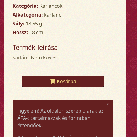
Kategória:
Karláncok
Alkategória:
karlánc
Súly:
18.55 gr
Hossz:
18 cm
Termék leírása
karlánc Nem köves
Kosárba
Figyelem! Az oldalon szereplő árak az
ÁFA-t tartalmazzák és forintban
értendőek.