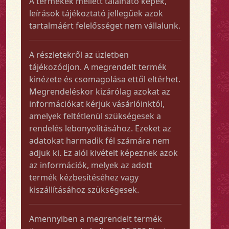
A termékek mellett található képek,
leírások tájékoztató jellegűek azok
tartalmáért felelősséget nem vállalunk.
A részletekről az üzletben
tájékozódjon. A megrendelt termék
kinézete és csomagolása ettől eltérhet.
Megrendeléskor kizárólag azokat az
információkat kérjük vásárlóinktól,
amelyek feltétlenül szükségesek a
rendelés lebonyolításához. Ezeket az
adatokat harmadik fél számára nem
adjuk ki. Ez alól kivételt képeznek azok
az információk, melyek az adott
termék kézbesítéséhez vagy
kiszállításához szükségesek.
Amennyiben a megrendelt termék