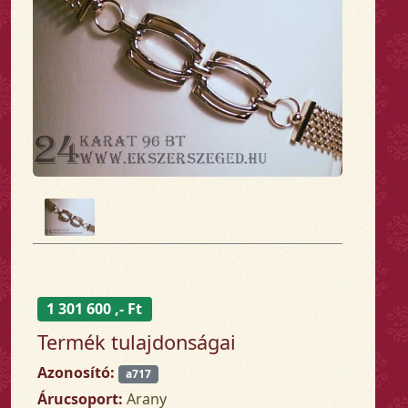
1 301 600 ,- Ft
Termék tulajdonságai
Azonosító:
a717
Árucsoport:
Arany