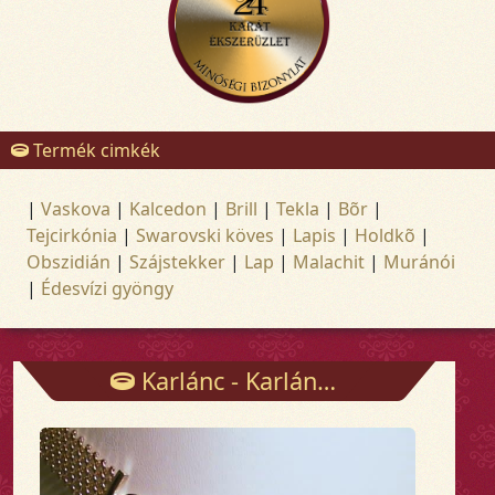
Termék cimkék
|
Vaskova
|
Kalcedon
|
Brill
|
Tekla
|
Bõr
|
Tejcirkónia
|
Swarovski köves
|
Lapis
|
Holdkõ
|
Obszidián
|
Szájstekker
|
Lap
|
Malachit
|
Muránói
|
Édesvízi gyöngy
Karlánc - Karláncok - Arany és ezüst ékszerek