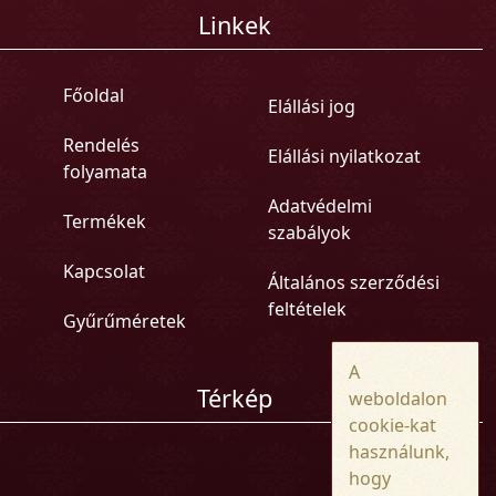
Linkek
Főoldal
Elállási jog
Rendelés
Elállási nyilatkozat
folyamata
Adatvédelmi
Termékek
szabályok
Kapcsolat
Általános szerződési
feltételek
Gyűrűméretek
A
Térkép
weboldalon
cookie-kat
használunk,
hogy