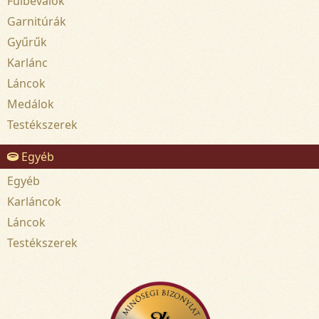
Fülbevalók
Garnitúrák
Gyűrűk
Karlánc
Láncok
Medálok
Testékszerek
Egyéb
Egyéb
Karláncok
Láncok
Testékszerek