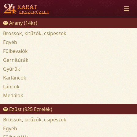
Arany (14kr)
Brossok, kitűzők, csipeszek
Egyéb
Fülbevalók
Garnitúrák
Gyűrűk
Karláncok
Láncok
Medálok
Ezüst (925 Ezrelék)
Brossok, kitűzők, csipeszek
Egyéb