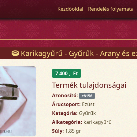
Kezdőoldal
Rendelés folyamata
Karikagyűrű - Gyűrűk - Arany és e
7 400 ,- Ft
Termék tulajdonságai
Azonosító:
e8156
Árucsoport:
Ezüst
Kategória:
Gyűrűk
Alkategória:
karikagyűrű
Súly:
1.85 gr