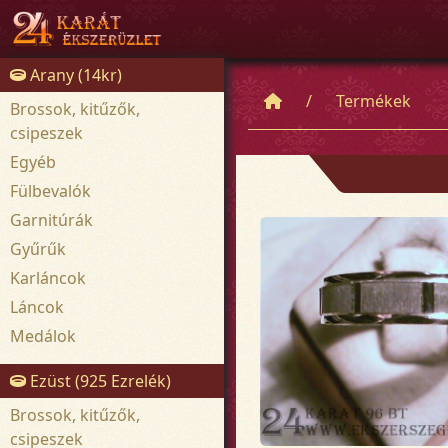
Arany (14kr)
Termékek
Brossok, kitűzők,
csipeszek
Egyéb
Fülbevalók
Garnitúrák
Gyűrűk
Karláncok
Láncok
Medálok
Ezüst (925 Ezrelék)
Brossok, kitűzők,
csipeszek