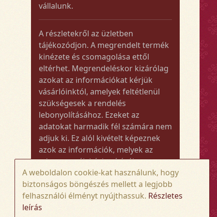
vállalunk.
A részletekről az üzletben
tájékozódjon. A megrendelt termék
kinézete és csomagolása ettől
eltérhet. Megrendeléskor kizárólag
azokat az információkat kérjük
vásárlóinktól, amelyek feltétlenül
szükségesek a rendelés
lebonyolításához. Ezeket az
adatokat harmadik fél számára nem
adjuk ki. Ez alól kivételt képeznek
azok az információk, melyek az
adott termék kézbesítéséhez vagy
A weboldalon cookie-kat használunk, hogy
kiszállításához szükségesek.
biztonságos böngészés mellett a legjobb
felhasználói élményt nyújthassuk.
Részletes
Amennyiben a megrendelt termék
leírás
összege meghaladja az 50.000 Ft-ot,