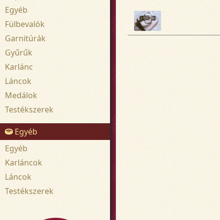
Egyéb
Fülbevalók
Garnitúrák
Gyűrűk
Karlánc
Láncok
Medálok
Testékszerek
Egyéb
Egyéb
Karláncok
Láncok
Testékszerek