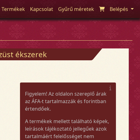
Termékek
Kapcsolat
Gyűrű méretek
Belépés
züst ékszerek
Figyelem! Az oldalon szereplő árak
az ÁFA-t tartalmazzák és forintban
értendőek.
A termékek mellett található képek,
leírások tájékoztató jellegűek azok
tartalmáért felelősséget nem