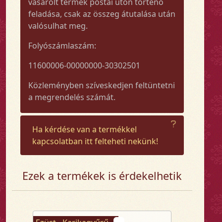
vásárolt termék postai úton történő
feladása, csak az összeg átutalása után
valósulhat meg.
Folyószámlaszám:
11600006-00000000-30302501
Közleményben szíveskedjen feltüntetni
a megrendelés számát.
Ha kérdése van a termékkel
kapcsolatban itt felteheti nekünk!
Ezek a termékek is érdekelhetik