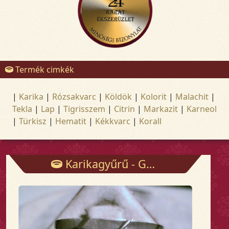
Termék cimkék
|
Karika
|
Rózsakvarc
|
Köldök
|
Kolorit
|
Malachit
|
Tekla
|
Lap
|
Tigrisszem
|
Citrin
|
Markazit
|
Karneol
|
Türkisz
|
Hematit
|
Kékkvarc
|
Korall
Karikagyűrű - Gyűrűk - Arany és ezüst ékszerek