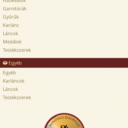
Fülbevalók
Garnitúrák
Gyűrűk
Karlánc
Láncok
Medálok
Testékszerek
Egyéb
Egyéb
Karláncok
Láncok
Testékszerek