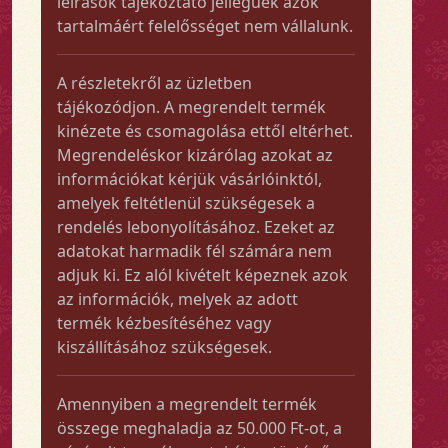
leírások tájékoztató jellegűek azok
tartalmáért felelősséget nem vállalunk.
A részletekről az üzletben
tájékozódjon. A megrendelt termék
kinézete és csomagolása ettől eltérhet.
Megrendeléskor kizárólag azokat az
információkat kérjük vásárlóinktól,
amelyek feltétlenül szükségesek a
rendelés lebonyolításához. Ezeket az
adatokat harmadik fél számára nem
adjuk ki. Ez alól kivételt képeznek azok
az információk, melyek az adott
termék kézbesítéséhez vagy
kiszállításához szükségesek.
Amennyiben a megrendelt termék
összege meghaladja az 50.000 Ft-ot, a