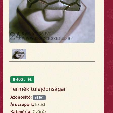
8 400 ,- Ft
Termék tulajdonságai
Azonosító:
e8101
Árucsoport:
Ezüst
Kategória:
Gyűrűk