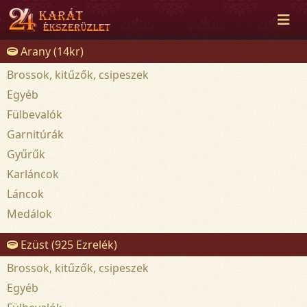
Arany (14kr)
Brossok, kitűzők, csipeszek
Egyéb
Fülbevalók
Garnitúrák
Gyűrűk
Karláncok
Láncok
Medálok
Ezüst (925 Ezrelék)
Brossok, kitűzők, csipeszek
Egyéb