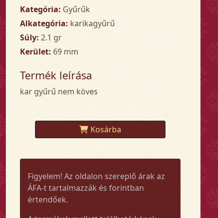
Kategória:
Gyűrűk
Alkategória:
karikagyűrű
Súly:
2.1 gr
Kerület:
69 mm
Termék leírása
kar gyűrű nem köves
Kosárba
Figyelem! Az oldalon szereplő árak az
ÁFA-t tartalmazzák és forintban
értendőek.