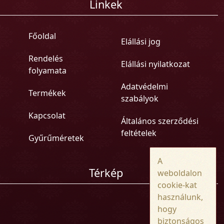
Linkek
Főoldal
Elállási jog
Rendelés
Elállási nyilatkozat
folyamata
Adatvédelmi
Termékek
szabályok
Kapcsolat
Általános szerződési
feltételek
Gyűrűméretek
A
Térkép
weboldalon
cookie-kat
használunk,
hogy
biztonságos