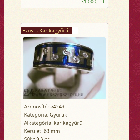
31 000,- Ft
Ezüst - Karikagyűrű
Azonosító: e4249
Kategória: Gyűrűk
Alkategória: karikagyűrű
Kerület: 63 mm
Súly: 9.3 gr