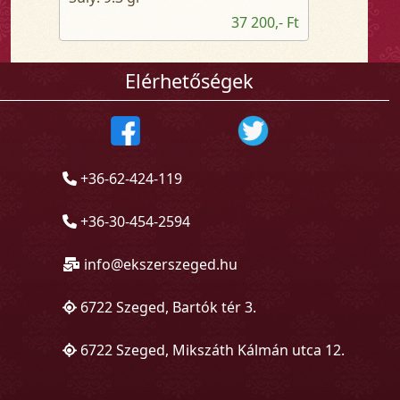
37 200,- Ft
Elérhetőségek
+36-62-424-119
+36-30-454-2594
info@ekszerszeged.hu
6722 Szeged, Bartók tér 3.
6722 Szeged, Mikszáth Kálmán utca 12.