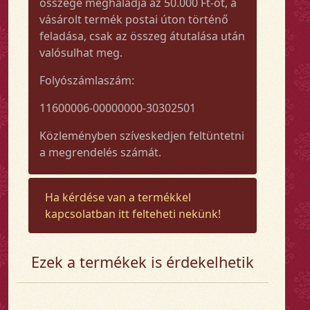
összege meghaladja az 50.000 Ft-ot, a
vásárolt termék postai úton történő
feladása, csak az összeg átutalása után
valósulhat meg.
Folyószámlaszám:
11600006-00000000-30302501
Közleményben szíveskedjen feltüntetni
a megrendelés számát.
Ha kérdése van a termékkel
kapcsolatban itt felteheti nekünk!
Ezek a termékek is érdekelhetik