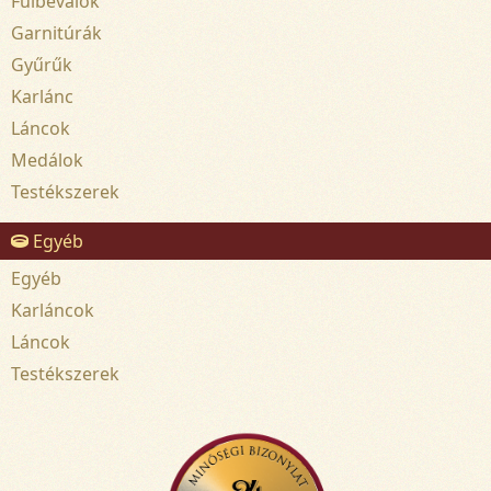
Fülbevalók
Garnitúrák
Gyűrűk
Karlánc
Láncok
Medálok
Testékszerek
Egyéb
Egyéb
Karláncok
Láncok
Testékszerek