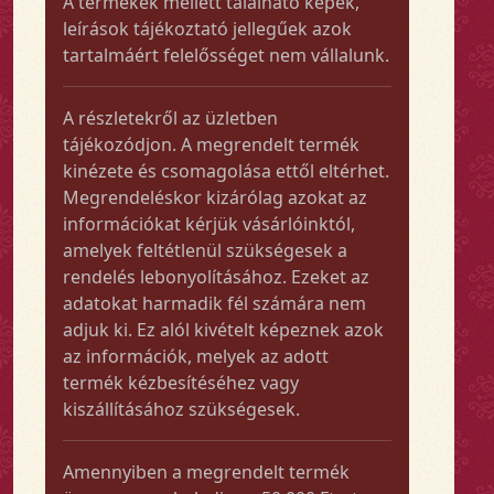
A termékek mellett található képek,
leírások tájékoztató jellegűek azok
tartalmáért felelősséget nem vállalunk.
A részletekről az üzletben
tájékozódjon. A megrendelt termék
kinézete és csomagolása ettől eltérhet.
Megrendeléskor kizárólag azokat az
információkat kérjük vásárlóinktól,
amelyek feltétlenül szükségesek a
rendelés lebonyolításához. Ezeket az
adatokat harmadik fél számára nem
adjuk ki. Ez alól kivételt képeznek azok
az információk, melyek az adott
termék kézbesítéséhez vagy
kiszállításához szükségesek.
Amennyiben a megrendelt termék