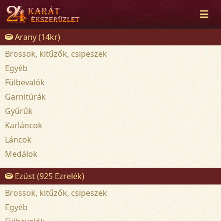
Arany (14kr)
Brossok, kitűzők, csipeszek
Egyéb
Fülbevalók
Garnitúrák
Gyűrűk
Karláncok
Láncok
Medálok
Ezüst (925 Ezrelék)
Brossok, kitűzők, csipeszek
Egyéb