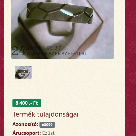
8 400 ,- Ft
Termék tulajdonságai
Azonosító:
e8099
Árucsoport:
Ezüst