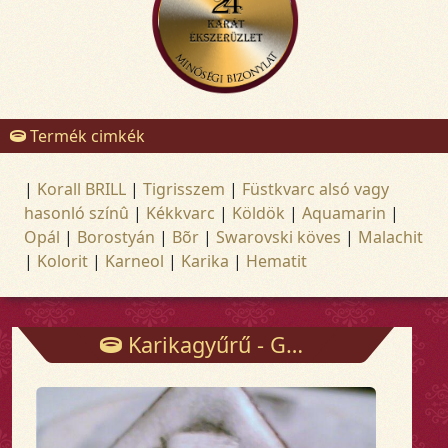
Termék cimkék
|
Korall BRILL
|
Tigrisszem
|
Füstkvarc alsó vagy
hasonló színû
|
Kékkvarc
|
Köldök
|
Aquamarin
|
Opál
|
Borostyán
|
Bõr
|
Swarovski köves
|
Malachit
|
Kolorit
|
Karneol
|
Karika
|
Hematit
Karikagyűrű - Gyűrűk - Arany és ezüst ékszerek