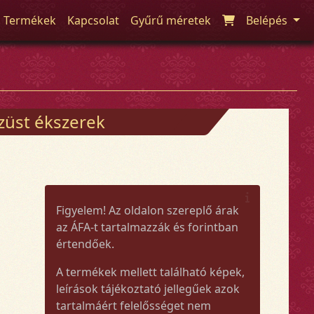
Termékek
Kapcsolat
Gyűrű méretek
Belépés
züst ékszerek
Figyelem! Az oldalon szereplő árak
az ÁFA-t tartalmazzák és forintban
értendőek.
A termékek mellett található képek,
leírások tájékoztató jellegűek azok
tartalmáért felelősséget nem