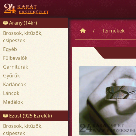
Arany (14kr)
Termékek
Brossok, kitűzők,
csipeszek
Egyéb
Fülbevalók
Garnitúrák
Gyűrűk
Karláncok
Láncok
Medálok
Ezüst (925 Ezrelék)
Brossok, kitűzők,
csipeszek