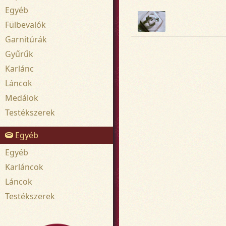
Egyéb
Fülbevalók
Garnitúrák
Gyűrűk
Karlánc
Láncok
Medálok
Testékszerek
Egyéb
Egyéb
Karláncok
Láncok
Testékszerek