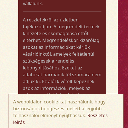
vállalunk.
A részletekről az üzletben
tájékozódjon. A megrendelt termék
kinézete és csomagolása ettől
eltérhet. Megrendeléskor kizárólag
azokat az információkat kérjük
vásárlóinktól, amelyek feltétlenül
szükségesek a rendelés
lebonyolításához. Ezeket az
adatokat harmadik fél számára nem
adjuk ki. Ez alól kivételt képeznek
azok az információk, melyek az
adott termék kézbesítéséhez vagy
A weboldalon cookie-kat használunk, hogy
kiszállításához szükségesek.
biztonságos böngészés mellett a legjobb
felhasználói élményt nyújthassuk.
Részletes
Amennyiben a megrendelt termék
leírás
összege meghaladja az 50.000 Ft-ot,