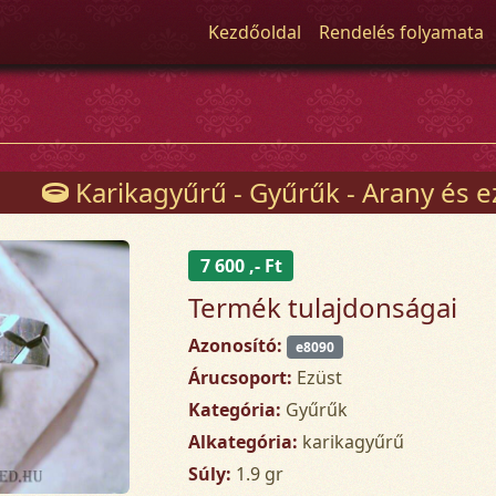
Kezdőoldal
Rendelés folyamata
Karikagyűrű - Gyűrűk - Arany és e
7 600 ,- Ft
Termék tulajdonságai
Azonosító:
e8090
Árucsoport:
Ezüst
Kategória:
Gyűrűk
Alkategória:
karikagyűrű
Súly:
1.9 gr