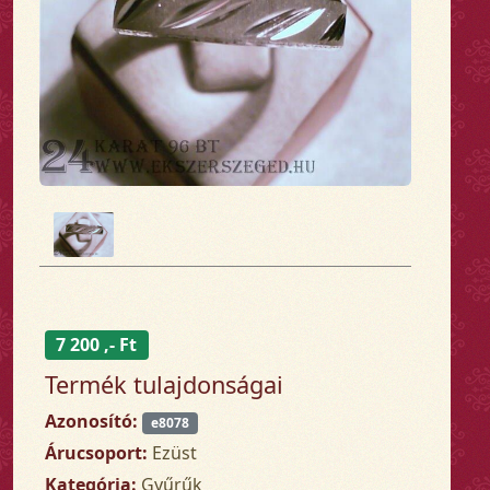
7 200 ,- Ft
Termék tulajdonságai
Azonosító:
e8078
Árucsoport:
Ezüst
Kategória:
Gyűrűk