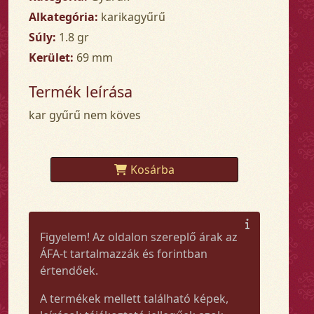
Alkategória:
karikagyűrű
Súly:
1.8 gr
Kerület:
69 mm
Termék leírása
kar gyűrű nem köves
Kosárba
Figyelem! Az oldalon szereplő árak az
ÁFA-t tartalmazzák és forintban
értendőek.
A termékek mellett található képek,