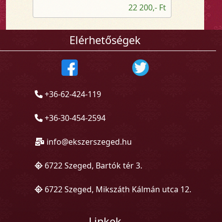
22 200,- Ft
Elérhetőségek
+36-62-424-119
+36-30-454-2594
info@ekszerszeged.hu
6722 Szeged, Bartók tér 3.
6722 Szeged, Mikszáth Kálmán utca 12.
Linkek