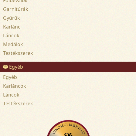
Fülbevalók
Garnitúrák
Gyűrűk
Karlánc
Láncok
Medálok
Testékszerek
Egyéb
Egyéb
Karláncok
Láncok
Testékszerek