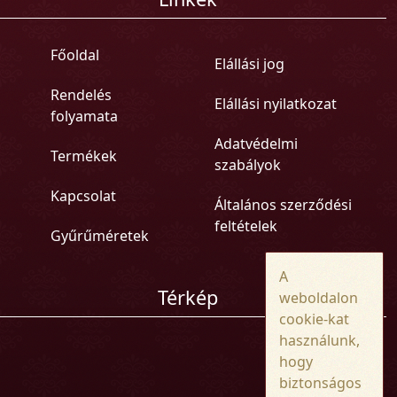
Főoldal
Elállási jog
Rendelés
Elállási nyilatkozat
folyamata
Adatvédelmi
Termékek
szabályok
Kapcsolat
Általános szerződési
feltételek
Gyűrűméretek
A
Térkép
weboldalon
cookie-kat
használunk,
hogy
biztonságos