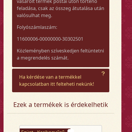
vásárolt termék postai úton történő
feladása, csak az összeg átutalása után
valósulhat meg.
Folyószámlaszám:
11600006-00000000-30302501
Közleményben szíveskedjen feltüntetni
a megrendelés számát.
Ha kérdése van a termékkel
kapcsolatban itt felteheti nekünk!
Ezek a termékek is érdekelhetik