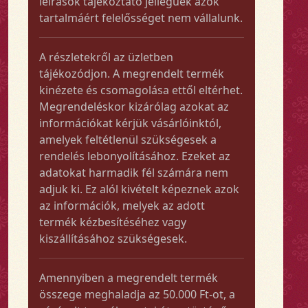
leírások tájékoztató jellegűek azok
tartalmáért felelősséget nem vállalunk.
A részletekről az üzletben
tájékozódjon. A megrendelt termék
kinézete és csomagolása ettől eltérhet.
Megrendeléskor kizárólag azokat az
információkat kérjük vásárlóinktól,
amelyek feltétlenül szükségesek a
rendelés lebonyolításához. Ezeket az
adatokat harmadik fél számára nem
adjuk ki. Ez alól kivételt képeznek azok
az információk, melyek az adott
termék kézbesítéséhez vagy
kiszállításához szükségesek.
Amennyiben a megrendelt termék
összege meghaladja az 50.000 Ft-ot, a