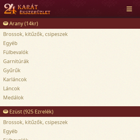
Arany (14kr)
Brossok, kitűzők, csipeszek
Egyéb
Fülbevalók
Garnitúrák
Gyűrűk
Karláncok
Láncok
Medálok
Ezüst (925 Ezrelék)
Brossok, kitűzők, csipeszek
Egyéb