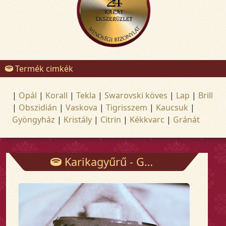
Termék cimkék
|
Opál
|
Korall
|
Tekla
|
Swarovski köves
|
Lap
|
Brill
|
Obszidián
|
Vaskova
|
Tigrisszem
|
Kaucsuk
|
Gyöngyház
|
Kristály
|
Citrin
|
Kékkvarc
|
Gránát
Karikagyűrű - Gyűrűk - Arany és ezüst ékszerek