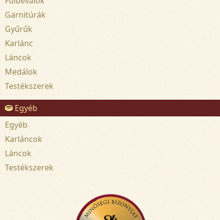
Fülbevalók
Garnitúrák
Gyűrűk
Karlánc
Láncok
Medálok
Testékszerek
Egyéb
Egyéb
Karláncok
Láncok
Testékszerek