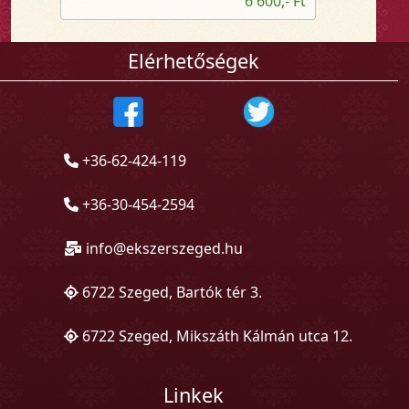
6 600,- Ft
Elérhetőségek
+36-62-424-119
+36-30-454-2594
info@ekszerszeged.hu
6722 Szeged, Bartók tér 3.
6722 Szeged, Mikszáth Kálmán utca 12.
Linkek