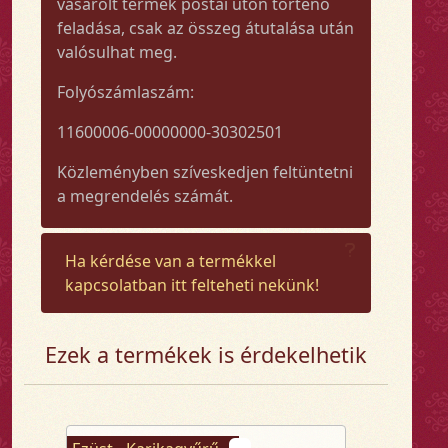
vásárolt termék postai úton történő
feladása, csak az összeg átutalása után
valósulhat meg.
Folyószámlaszám:
11600006-00000000-30302501
Közleményben szíveskedjen feltüntetni
a megrendelés számát.
Ha kérdése van a termékkel
kapcsolatban itt felteheti nekünk!
Ezek a termékek is érdekelhetik