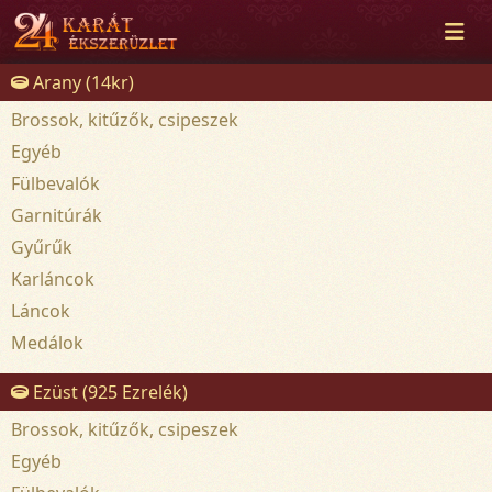
Arany (14kr)
Brossok, kitűzők, csipeszek
Egyéb
Fülbevalók
Garnitúrák
Gyűrűk
Karláncok
Láncok
Medálok
Ezüst (925 Ezrelék)
Brossok, kitűzők, csipeszek
Egyéb