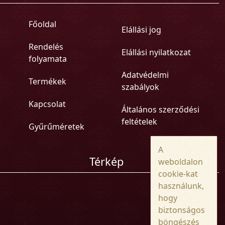
Főoldal
Elállási jog
Rendelés
Elállási nyilatkozat
folyamata
Adatvédelmi
Termékek
szabályok
Kapcsolat
Általános szerződési
feltételek
Gyűrűméretek
A
Térkép
weboldalon
cookie-kat
használunk,
hogy
biztonságos
böngészés