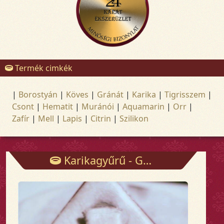
Termék cimkék
|
Borostyán
|
Köves
|
Gránát
|
Karika
|
Tigrisszem
|
Csont
|
Hematit
|
Muránói
|
Aquamarin
|
Orr
|
Zafír
|
Mell
|
Lapis
|
Citrin
|
Szilikon
Karikagyűrű - Gyűrűk - Arany és ezüst ékszerek