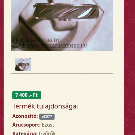
7 400 ,- Ft
Termék tulajdonságai
Azonosító:
e8077
Árucsoport:
Ezüst
Kategória:
Gyűrűk