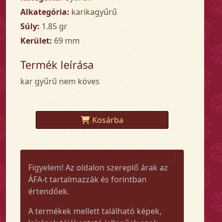
Alkategória:
karikagyűrű
Súly:
1.85 gr
Kerület:
69 mm
Termék leírása
kar gyűrű nem köves
Kosárba
Figyelem! Az oldalon szereplő árak az
ÁFA-t tartalmazzák és forintban
értendőek.
A termékek mellett található képek,