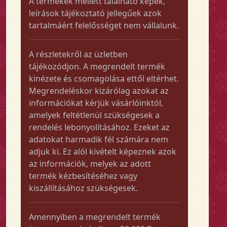
A termékek mellett található képek,
leírások tájékoztató jellegűek azok
tartalmáért felelősséget nem vállalunk.
A részletekről az üzletben
tájékozódjon. A megrendelt termék
kinézete és csomagolása ettől eltérhet.
Megrendeléskor kizárólag azokat az
információkat kérjük vásárlóinktól,
amelyek feltétlenül szükségesek a
rendelés lebonyolításához. Ezeket az
adatokat harmadik fél számára nem
adjuk ki. Ez alól kivételt képeznek azok
az információk, melyek az adott
termék kézbesítéséhez vagy
kiszállításához szükségesek.
Amennyiben a megrendelt termék