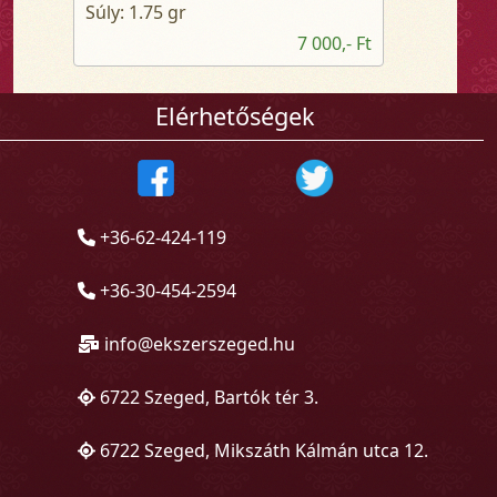
Súly: 1.75 gr
7 000,- Ft
Elérhetőségek
+36-62-424-119
+36-30-454-2594
info@ekszerszeged.hu
6722 Szeged, Bartók tér 3.
6722 Szeged, Mikszáth Kálmán utca 12.