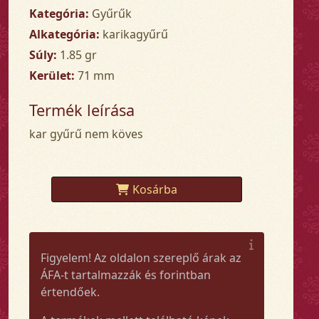
Kategória:
Gyűrűk
Alkategória:
karikagyűrű
Súly:
1.85 gr
Kerület:
71 mm
Termék leírása
kar gyűrű nem köves
Kosárba
Figyelem! Az oldalon szereplő árak az
ÁFA-t tartalmazzák és forintban
értendőek.