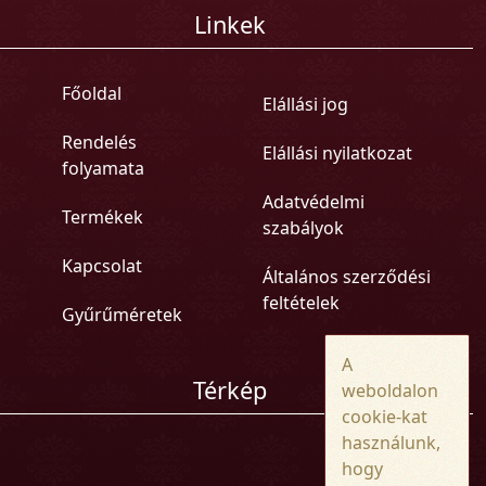
Linkek
Főoldal
Elállási jog
Rendelés
Elállási nyilatkozat
folyamata
Adatvédelmi
Termékek
szabályok
Kapcsolat
Általános szerződési
feltételek
Gyűrűméretek
A
Térkép
weboldalon
cookie-kat
használunk,
hogy