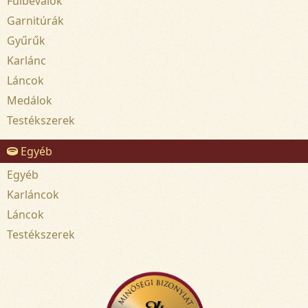
Fülbevalók
Garnitúrák
Gyűrűk
Karlánc
Láncok
Medálok
Testékszerek
Egyéb
Egyéb
Karláncok
Láncok
Testékszerek