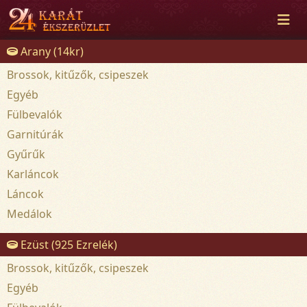
Arany (14kr)
Brossok, kitűzők, csipeszek
Egyéb
Fülbevalók
Garnitúrák
Gyűrűk
Karláncok
Láncok
Medálok
Ezüst (925 Ezrelék)
Brossok, kitűzők, csipeszek
Egyéb