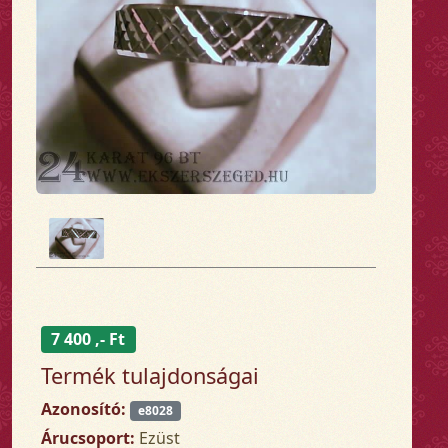
7 400 ,- Ft
Termék tulajdonságai
Azonosító:
e8028
Árucsoport:
Ezüst