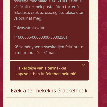
összege meghaladja az 50.000 Ft-ot, a
vásárolt termék postai úton történő
feladása, csak az összeg átutalása után
valósulhat meg.
Folyószámlaszám:
11600006-00000000-30302501
Közleményben szíveskedjen feltüntetni
a megrendelés számát.
Ha kérdése van a termékkel
kapcsolatban itt felteheti nekünk!
Ezek a termékek is érdekelhetik