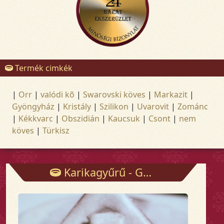
Termék cimkék
|
Orr
|
valódi kõ
|
Swarovski köves
|
Markazit
|
Gyöngyház
|
Kristály
|
Szilikon
|
Uvarovit
|
Zománc
|
Kékkvarc
|
Obszidián
|
Kaucsuk
|
Csont
|
nem
köves
|
Türkisz
Karikagyűrű - Gyűrűk - Arany és ezüst ékszerek