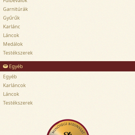
Fülbevalók
Garnitúrák
Gyűrűk
Karlánc
Láncok
Medálok
Testékszerek
Egyéb
Egyéb
Karláncok
Láncok
Testékszerek