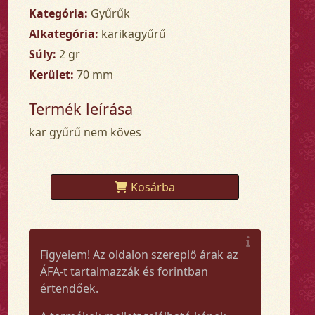
Kategória:
Gyűrűk
Alkategória:
karikagyűrű
Súly:
2 gr
Kerület:
70 mm
Termék leírása
kar gyűrű nem köves
Kosárba
Figyelem! Az oldalon szereplő árak az
ÁFA-t tartalmazzák és forintban
értendőek.