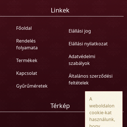
Linkek
Főoldal
Elállási jog
Rendelés
Elállási nyilatkozat
folyamata
Adatvédelmi
Termékek
szabályok
Kapcsolat
Általános szerződési
feltételek
Gyűrűméretek
A
Térkép
weboldalon
cookie-kat
használunk,
hogy