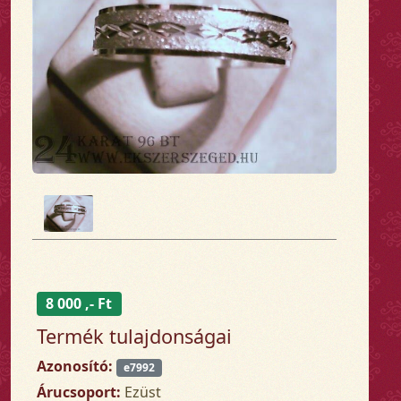
8 000 ,- Ft
Termék tulajdonságai
Azonosító:
e7992
Árucsoport:
Ezüst