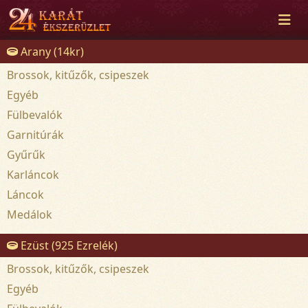
Arany (14kr)
Brossok, kitűzők, csipeszek
Egyéb
Fülbevalók
Garnitúrák
Gyűrűk
Karláncok
Láncok
Medálok
Ezüst (925 Ezrelék)
Brossok, kitűzők, csipeszek
Egyéb