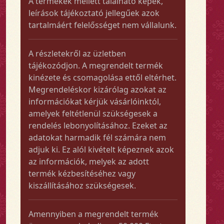
A termékek mellett található képek,
leírások tájékoztató jellegűek azok
tartalmáért felelősséget nem vállalunk.
A részletekről az üzletben
tájékozódjon. A megrendelt termék
kinézete és csomagolása ettől eltérhet.
Megrendeléskor kizárólag azokat az
információkat kérjük vásárlóinktól,
amelyek feltétlenül szükségesek a
rendelés lebonyolításához. Ezeket az
adatokat harmadik fél számára nem
adjuk ki. Ez alól kivételt képeznek azok
az információk, melyek az adott
termék kézbesítéséhez vagy
kiszállításához szükségesek.
Amennyiben a megrendelt termék