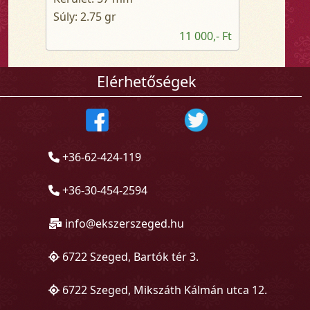
Súly: 2.75 gr
11 000,- Ft
Elérhetőségek
+36-62-424-119
+36-30-454-2594
info@ekszerszeged.hu
6722 Szeged, Bartók tér 3.
6722 Szeged, Mikszáth Kálmán utca 12.