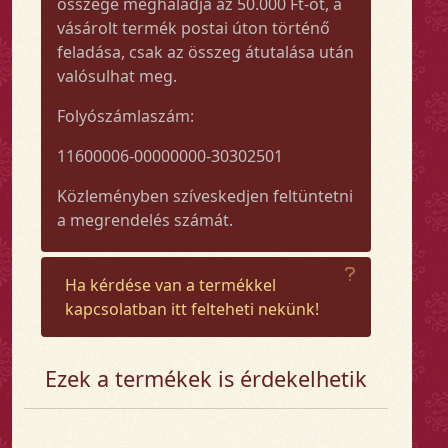
összege meghaladja az 50.000 Ft-ot, a
vásárolt termék postai úton történő
feladása, csak az összeg átutalása után
valósulhat meg.
Folyószámlaszám:
11600006-00000000-30302501
Közleményben szíveskedjen feltüntetni
a megrendelés számát.
Ha kérdése van a termékkel
kapcsolatban itt felteheti nekünk!
Ezek a termékek is érdekelhetik