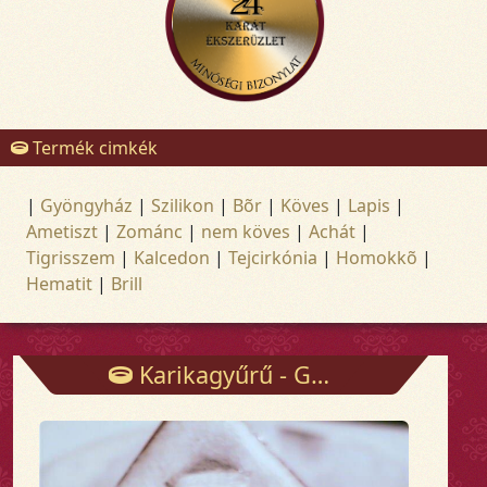
Termék cimkék
|
Gyöngyház
|
Szilikon
|
Bõr
|
Köves
|
Lapis
|
Ametiszt
|
Zománc
|
nem köves
|
Achát
|
Tigrisszem
|
Kalcedon
|
Tejcirkónia
|
Homokkõ
|
Hematit
|
Brill
Karikagyűrű - Gyűrűk - Arany és ezüst ékszerek