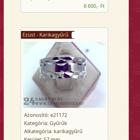
6 600,- Ft
Ezüst - Karikagyűrű
Azonosító: e21172
Kategória: Gyűrűk
Alkategória: karikagyűrű
Kerület: 57 mm