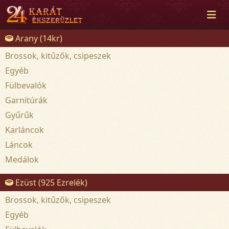
Arany (14kr)
Brossok, kitűzők, csipeszek
Egyéb
Fülbevalók
Garnitúrák
Gyűrűk
Karláncok
Láncok
Medálok
Ezüst (925 Ezrelék)
Brossok, kitűzők, csipeszek
Egyéb