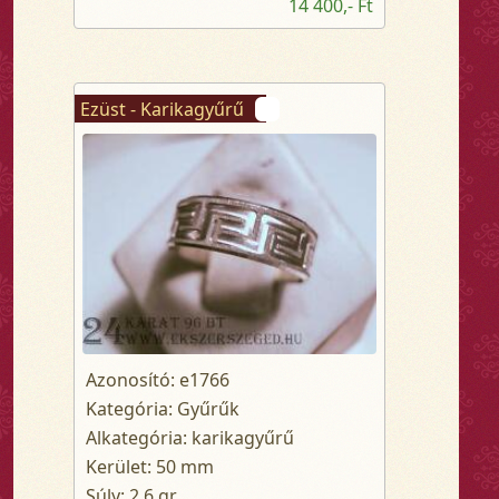
14 400,- Ft
Ezüst - Karikagyűrű
Azonosító: e1766
Kategória: Gyűrűk
Alkategória: karikagyűrű
Kerület: 50 mm
Súly: 2.6 gr