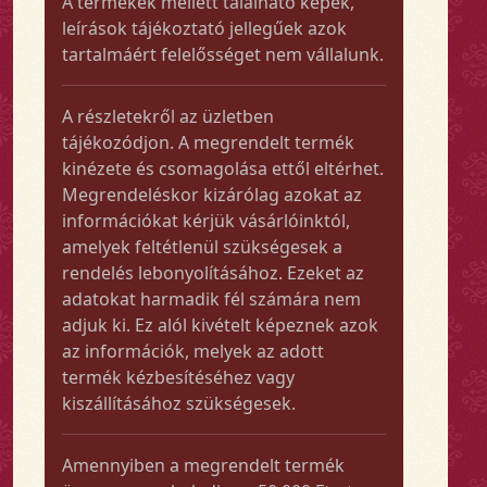
A termékek mellett található képek,
leírások tájékoztató jellegűek azok
tartalmáért felelősséget nem vállalunk.
A részletekről az üzletben
tájékozódjon. A megrendelt termék
kinézete és csomagolása ettől eltérhet.
Megrendeléskor kizárólag azokat az
információkat kérjük vásárlóinktól,
amelyek feltétlenül szükségesek a
rendelés lebonyolításához. Ezeket az
adatokat harmadik fél számára nem
adjuk ki. Ez alól kivételt képeznek azok
az információk, melyek az adott
termék kézbesítéséhez vagy
kiszállításához szükségesek.
Amennyiben a megrendelt termék