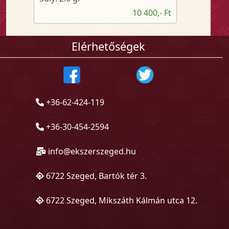
10 400,- Ft
Elérhetőségek
+36-62-424-119
+36-30-454-2594
info@ekszerszeged.hu
6722 Szeged, Bartók tér 3.
6722 Szeged, Mikszáth Kálmán utca 12.