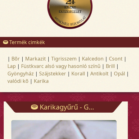
Termék cimkék
|
Bõr
|
Markazit
|
Tigrisszem
|
Kalcedon
|
Csont
|
Lap
|
Füstkvarc alsó vagy hasonló színû
|
Brill
|
Gyöngyház
|
Szájstekker
|
Korall
|
Antikolt
|
Opál
|
valódi kõ
|
Karika
Karikagyűrű - Gyűrűk - Arany és ezüst ékszerek