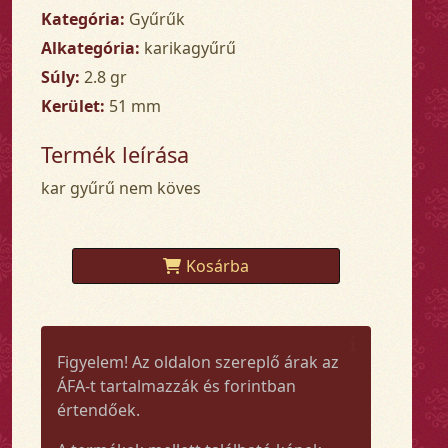
Kategória:
Gyűrűk
Alkategória:
karikagyűrű
Súly:
2.8 gr
Kerület:
51 mm
Termék leírása
kar gyűrű nem köves
Kosárba
Figyelem! Az oldalon szereplő árak az
ÁFA-t tartalmazzák és forintban
értendőek.