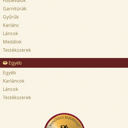
Fülbevalók
Garnitúrák
Gyűrűk
Karlánc
Láncok
Medálok
Testékszerek
Egyéb
Egyéb
Karláncok
Láncok
Testékszerek