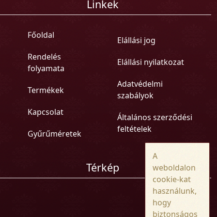
Linkek
Főoldal
Elállási jog
Rendelés
Elállási nyilatkozat
folyamata
Adatvédelmi
Termékek
szabályok
Kapcsolat
Általános szerződési
feltételek
Gyűrűméretek
A
Térkép
weboldalon
cookie-kat
használunk,
hogy
biztonságos