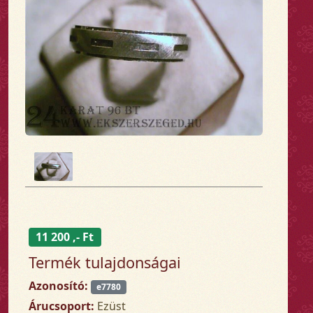
11 200 ,- Ft
Termék tulajdonságai
Azonosító:
e7780
Árucsoport:
Ezüst