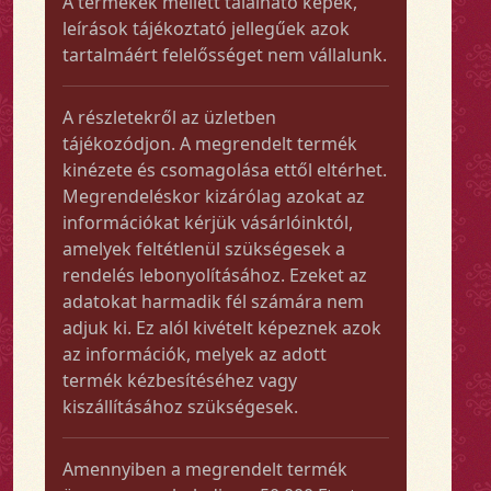
A termékek mellett található képek,
leírások tájékoztató jellegűek azok
tartalmáért felelősséget nem vállalunk.
A részletekről az üzletben
tájékozódjon. A megrendelt termék
kinézete és csomagolása ettől eltérhet.
Megrendeléskor kizárólag azokat az
információkat kérjük vásárlóinktól,
amelyek feltétlenül szükségesek a
rendelés lebonyolításához. Ezeket az
adatokat harmadik fél számára nem
adjuk ki. Ez alól kivételt képeznek azok
az információk, melyek az adott
termék kézbesítéséhez vagy
kiszállításához szükségesek.
Amennyiben a megrendelt termék