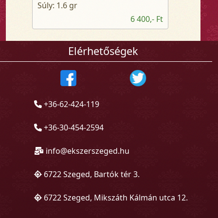
Súly: 1.6 gr
6 400,- Ft
Elérhetőségek
+36-62-424-119
+36-30-454-2594
info@ekszerszeged.hu
6722 Szeged, Bartók tér 3.
6722 Szeged, Mikszáth Kálmán utca 12.