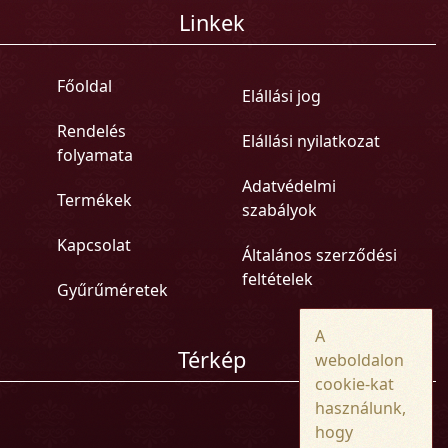
Linkek
Főoldal
Elállási jog
Rendelés
Elállási nyilatkozat
folyamata
Adatvédelmi
Termékek
szabályok
Kapcsolat
Általános szerződési
feltételek
Gyűrűméretek
A
Térkép
weboldalon
cookie-kat
használunk,
hogy