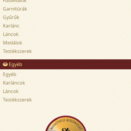
Fülbevalók
Garnitúrák
Gyűrűk
Karlánc
Láncok
Medálok
Testékszerek
Egyéb
Egyéb
Karláncok
Láncok
Testékszerek