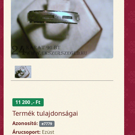
11 200 ,- Ft
Termék tulajdonságai
Azonosító:
e7779
Árucsoport:
Ezüst