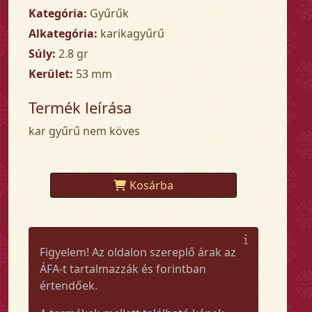
Kategória:
Gyűrűk
Alkategória:
karikagyűrű
Súly:
2.8 gr
Kerület:
53 mm
Termék leírása
kar gyűrű nem köves
Kosárba
Figyelem! Az oldalon szereplő árak az
ÁFA-t tartalmazzák és forintban
értendőek.