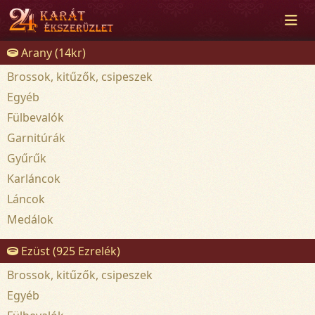
Arany (14kr)
Brossok, kitűzők, csipeszek
Egyéb
Fülbevalók
Garnitúrák
Gyűrűk
Karláncok
Láncok
Medálok
Ezüst (925 Ezrelék)
Brossok, kitűzők, csipeszek
Egyéb