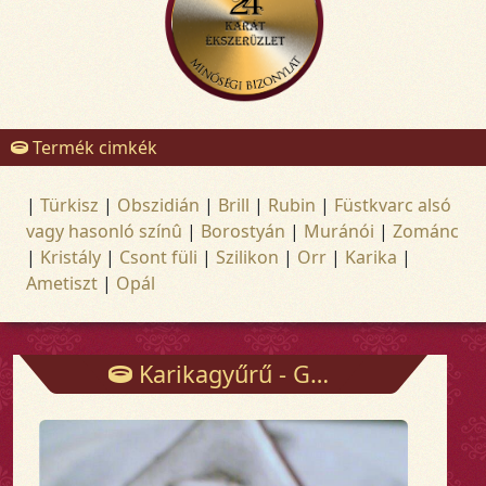
Termék cimkék
|
Türkisz
|
Obszidián
|
Brill
|
Rubin
|
Füstkvarc alsó
vagy hasonló színû
|
Borostyán
|
Muránói
|
Zománc
|
Kristály
|
Csont füli
|
Szilikon
|
Orr
|
Karika
|
Ametiszt
|
Opál
Karikagyűrű - Gyűrűk - Arany és ezüst ékszerek