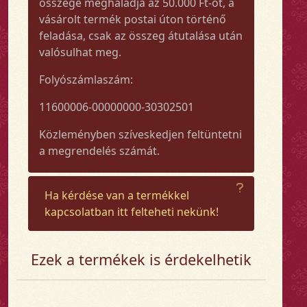
összege meghaladja az 50.000 Ft-ot, a
vásárolt termék postai úton történő
feladása, csak az összeg átutalása után
valósulhat meg.
Folyószámlaszám:
11600006-00000000-30302501
Közleményben szíveskedjen feltüntetni
a megrendelés számát.
Ha kérdése van a termékkel
kapcsolatban itt felteheti nekünk!
Ezek a termékek is érdekelhetik