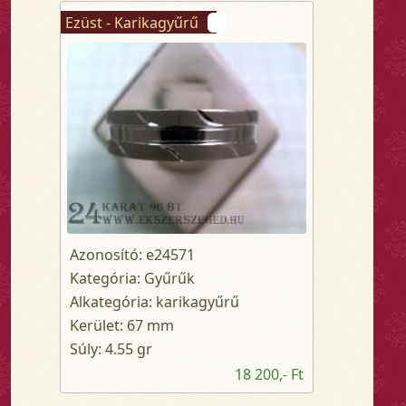
Ezüst - Karikagyűrű
Azonosító: e24571
Kategória: Gyűrűk
Alkategória: karikagyűrű
Kerület: 67 mm
Súly: 4.55 gr
18 200,- Ft