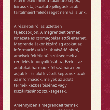
A termékek mellett található képek,
leírások tájékoztató jellegűek azok
tartalmáért felelősséget nem vállalunk.
A részletekről az üzletben
tájékozódjon. A megrendelt termék
kinézete és csomagolása ettől eltérhet.
Megrendeléskor kizárólag azokat az
információkat kérjük vásárlóinktól,
amelyek feltétlenül szükségesek a
rendelés lebonyolításához. Ezeket az
adatokat harmadik fél számára nem
adjuk ki. Ez alól kivételt képeznek azok
az információk, melyek az adott
termék kézbesítéséhez vagy
kiszállításához szükségesek.
Amennyiben a megrendelt termék