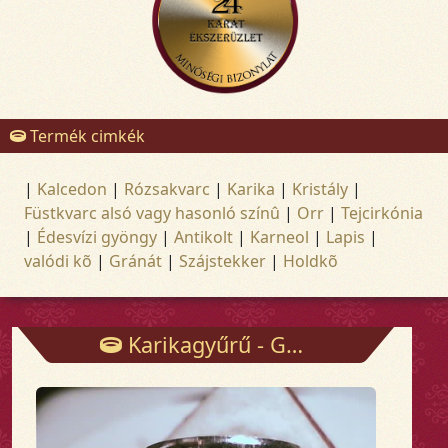
Termék cimkék
|
Kalcedon
|
Rózsakvarc
|
Karika
|
Kristály
|
Füstkvarc alsó vagy hasonló színû
|
Orr
|
Tejcirkónia
|
Édesvízi gyöngy
|
Antikolt
|
Karneol
|
Lapis
|
valódi kõ
|
Gránát
|
Szájstekker
|
Holdkõ
Karikagyűrű - Gyűrűk - Arany és ezüst ékszerek