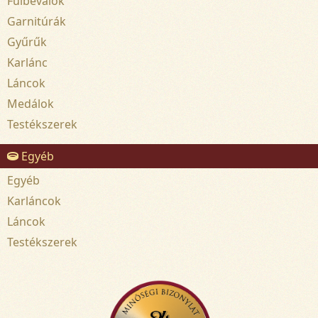
Fülbevalók
Garnitúrák
Gyűrűk
Karlánc
Láncok
Medálok
Testékszerek
Egyéb
Egyéb
Karláncok
Láncok
Testékszerek