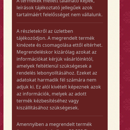
A termékek mellett található képek,
leírások tájékoztató jellegűek azok
tartalmáért felelősséget nem vállalunk.
A részletekről az üzletben
tájékozódjon. A megrendelt termék
kinézete és csomagolása ettől eltérhet.
Megrendeléskor kizárólag azokat az
információkat kérjük vásárlóinktól,
amelyek feltétlenül szükségesek a
rendelés lebonyolításához. Ezeket az
adatokat harmadik fél számára nem
adjuk ki. Ez alól kivételt képeznek azok
az információk, melyek az adott
termék kézbesítéséhez vagy
kiszállításához szükségesek.
Amennyiben a megrendelt termék