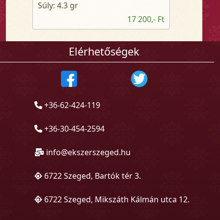
Súly: 4.3 gr
17 200,- Ft
Elérhetőségek
+36-62-424-119
+36-30-454-2594
info@ekszerszeged.hu
6722 Szeged, Bartók tér 3.
6722 Szeged, Mikszáth Kálmán utca 12.