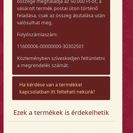
összege meghaladja az 50.000 Ft-ot, a
vásárolt termék postai úton történő
feladása, csak az összeg átutalása után
valósulhat meg.
Folyószámlaszám:
11600006-00000000-30302501
Közleményben szíveskedjen feltüntetni
a megrendelés számát.
Ha kérdése van a termékkel
kapcsolatban itt felteheti nekünk!
Ezek a termékek is érdekelhetik