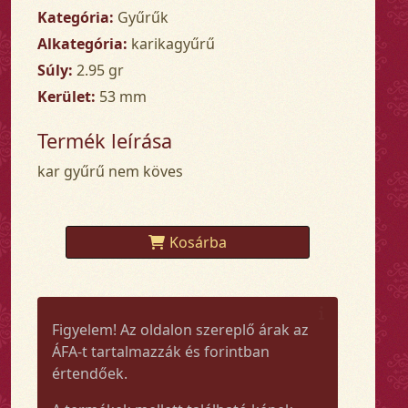
Kategória:
Gyűrűk
Alkategória:
karikagyűrű
Súly:
2.95 gr
Kerület:
53 mm
Termék leírása
kar gyűrű nem köves
Kosárba
Figyelem! Az oldalon szereplő árak az
ÁFA-t tartalmazzák és forintban
értendőek.