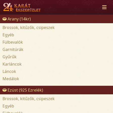
Arany (14kr)
Brossok, kitűzők, csipeszek
Egyéb
Fülbevalók
Garnitúrák
Gyűrűk
Karláncok
Láncok
Medálok
Ezüst (925 Ezrelék)
Brossok, kitűzők, csipeszek
Egyéb