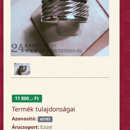
11 800 ,- Ft
Termék tulajdonságai
Azonosító:
e5183
Árucsoport:
Ezüst