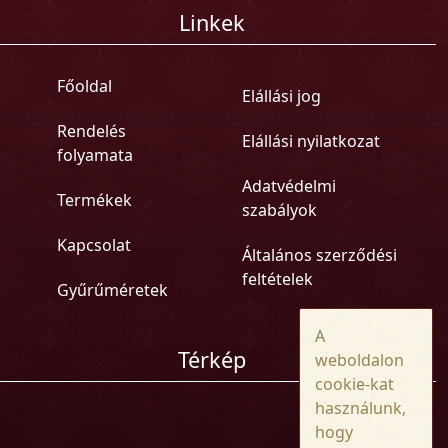
Linkek
Főoldal
Elállási jog
Rendelés
Elállási nyilatkozat
folyamata
Adatvédelmi
Termékek
szabályok
Kapcsolat
Általános szerződési
feltételek
Gyűrűméretek
A
Térkép
weboldalon
cookie-kat
használunk,
hogy