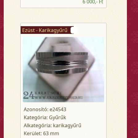
6 000,- Ft
Ezüst - Karikagyűrű
Azonosító: e24543
Kategória: Gyűrűk
Alkategória: karikagyűrű
Kerület: 63 mm