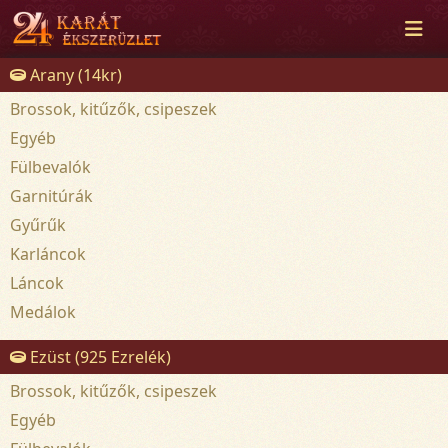
Arany (14kr)
Brossok, kitűzők, csipeszek
Egyéb
Fülbevalók
Garnitúrák
Gyűrűk
Karláncok
Láncok
Medálok
Ezüst (925 Ezrelék)
Brossok, kitűzők, csipeszek
Egyéb