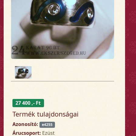
27 400 ,- Ft
Termék tulajdonságai
Azonosító:
e4255
Árucsoport:
Ezüst