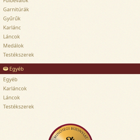
Fülbevalók
Garnitúrák
Gyűrűk
Karlánc
Láncok
Medálok
Testékszerek
Egyéb
Egyéb
Karláncok
Láncok
Testékszerek