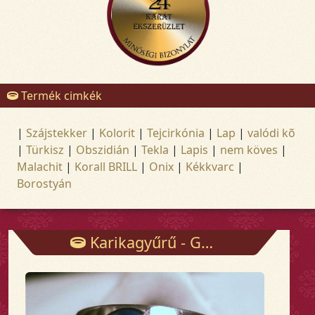
Termék cimkék
|
Szájstekker
|
Kolorit
|
Tejcirkónia
|
Lap
|
valódi kõ
|
Türkisz
|
Obszidián
|
Tekla
|
Lapis
|
nem köves
|
Malachit
|
Korall BRILL
|
Onix
|
Kékkvarc
|
Borostyán
Karikagyűrű - Gyűrűk - Arany és ezüst ékszerek