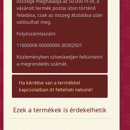
összege meghaladja az 50.000 Ft-ot, a
vásárolt termék postai úton történő
feladása, csak az összeg átutalása után
valósulhat meg.
Folyószámlaszám:
11600006-00000000-30302501
Közleményben szíveskedjen feltüntetni
a megrendelés számát.
Ha kérdése van a termékkel
kapcsolatban itt felteheti nekünk!
Ezek a termékek is érdekelhetik