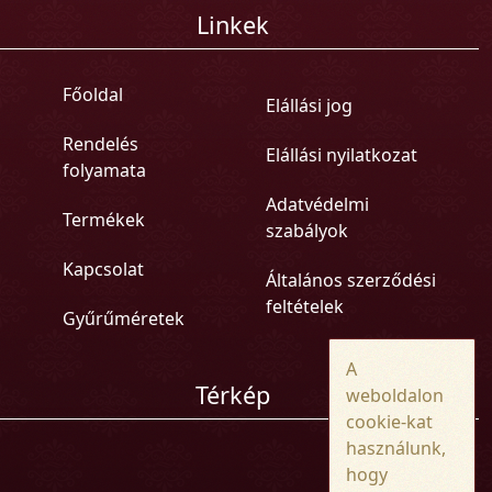
Linkek
Főoldal
Elállási jog
Rendelés
Elállási nyilatkozat
folyamata
Adatvédelmi
Termékek
szabályok
Kapcsolat
Általános szerződési
feltételek
Gyűrűméretek
A
Térkép
weboldalon
cookie-kat
használunk,
hogy