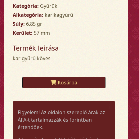
Kategória:
Gyűrűk
Alkategória:
karikagyűrű
Súly:
6.85 gr
Kerület:
57 mm
Termék leírása
kar gyűrű köves
Kosárba
Figyelem! Az oldalon szereplő árak az
ÁFA-t tartalmazzák és forintban
értendőek.