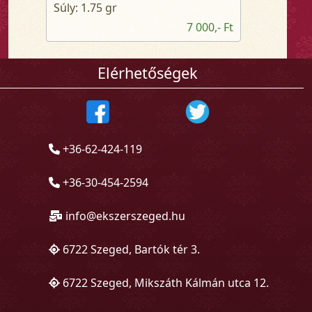
Súly: 1.75 gr
7 000,- Ft
Elérhetőségek
+36-62-424-119
+36-30-454-2594
info@ekszerszeged.hu
6722 Szeged, Bartók tér 3.
6722 Szeged, Mikszáth Kálmán utca 12.