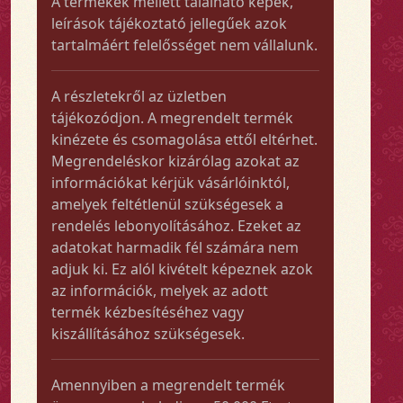
A termékek mellett található képek,
leírások tájékoztató jellegűek azok
tartalmáért felelősséget nem vállalunk.
A részletekről az üzletben
tájékozódjon. A megrendelt termék
kinézete és csomagolása ettől eltérhet.
Megrendeléskor kizárólag azokat az
információkat kérjük vásárlóinktól,
amelyek feltétlenül szükségesek a
rendelés lebonyolításához. Ezeket az
adatokat harmadik fél számára nem
adjuk ki. Ez alól kivételt képeznek azok
az információk, melyek az adott
termék kézbesítéséhez vagy
kiszállításához szükségesek.
Amennyiben a megrendelt termék