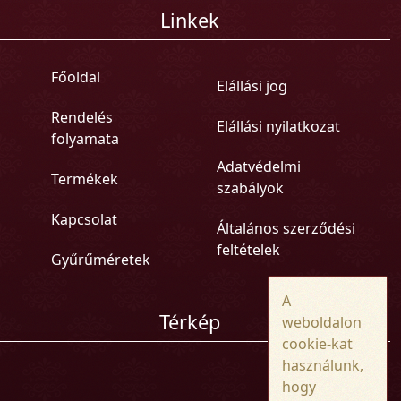
Linkek
Főoldal
Elállási jog
Rendelés
Elállási nyilatkozat
folyamata
Adatvédelmi
Termékek
szabályok
Kapcsolat
Általános szerződési
feltételek
Gyűrűméretek
A
Térkép
weboldalon
cookie-kat
használunk,
hogy