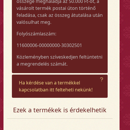
összege meghaladja az 50.000 Ft-ot, a
vásárolt termék postai úton történő
feladása, csak az összeg átutalása után
valósulhat meg.
Folyószámlaszám:
11600006-00000000-30302501
Közleményben szíveskedjen feltüntetni
a megrendelés számát.
Ha kérdése van a termékkel
kapcsolatban itt felteheti nekünk!
Ezek a termékek is érdekelhetik