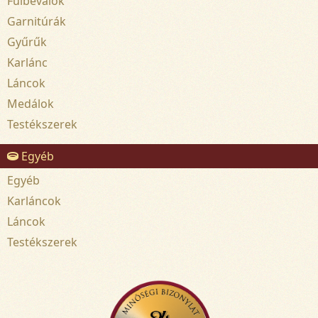
Fülbevalók
Garnitúrák
Gyűrűk
Karlánc
Láncok
Medálok
Testékszerek
Egyéb
Egyéb
Karláncok
Láncok
Testékszerek