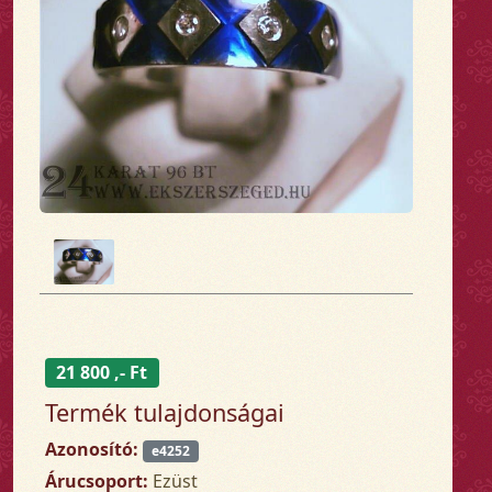
21 800 ,- Ft
Termék tulajdonságai
Azonosító:
e4252
Árucsoport:
Ezüst