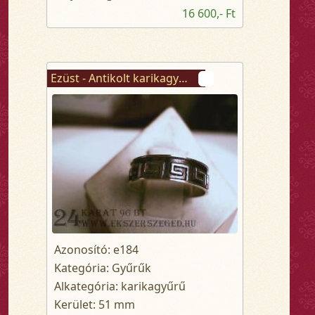
16 600,- Ft
Ezüst - Antikolt karikagyűrű
Azonosító: e184
Kategória: Gyűrűk
Alkategória: karikagyűrű
Kerület: 51 mm