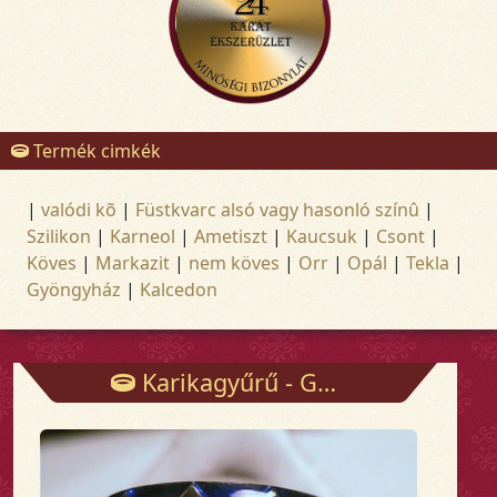
Termék cimkék
|
valódi kõ
|
Füstkvarc alsó vagy hasonló színû
|
Szilikon
|
Karneol
|
Ametiszt
|
Kaucsuk
|
Csont
|
Köves
|
Markazit
|
nem köves
|
Orr
|
Opál
|
Tekla
|
Gyöngyház
|
Kalcedon
Karikagyűrű - Gyűrűk - Arany és ezüst ékszerek