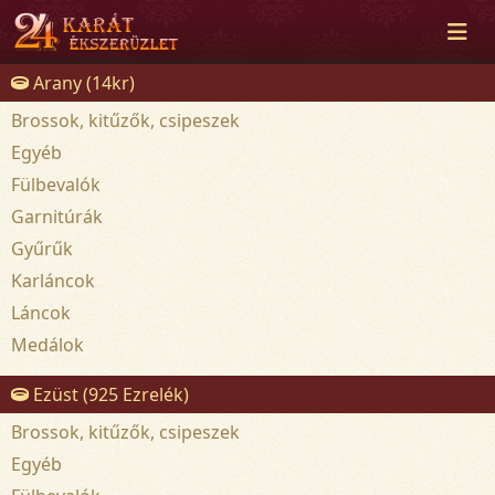
Arany (14kr)
Brossok, kitűzők, csipeszek
Egyéb
Fülbevalók
Garnitúrák
Gyűrűk
Karláncok
Láncok
Medálok
Ezüst (925 Ezrelék)
Brossok, kitűzők, csipeszek
Egyéb