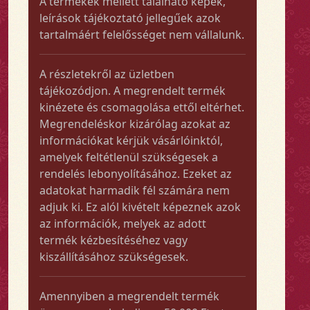
A termékek mellett található képek,
leírások tájékoztató jellegűek azok
tartalmáért felelősséget nem vállalunk.
A részletekről az üzletben
tájékozódjon. A megrendelt termék
kinézete és csomagolása ettől eltérhet.
Megrendeléskor kizárólag azokat az
információkat kérjük vásárlóinktól,
amelyek feltétlenül szükségesek a
rendelés lebonyolításához. Ezeket az
adatokat harmadik fél számára nem
adjuk ki. Ez alól kivételt képeznek azok
az információk, melyek az adott
termék kézbesítéséhez vagy
kiszállításához szükségesek.
Amennyiben a megrendelt termék