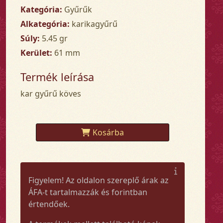
Kategória:
Gyűrűk
Alkategória:
karikagyűrű
Súly:
5.45 gr
Kerület:
61 mm
Termék leírása
kar gyűrű köves
Kosárba
Figyelem! Az oldalon szereplő árak az
ÁFA-t tartalmazzák és forintban
értendőek.