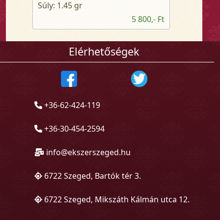
Súly: 1.45 gr
5 800,- Ft
Elérhetőségek
+36-62-424-119
+36-30-454-2594
info@ekszerszeged.hu
6722 Szeged, Bartók tér 3.
6722 Szeged, Mikszáth Kálmán utca 12.