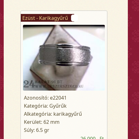
Ezüst - Karikagyűrű
Azonosító: e22041
Kategória: Gyűrűk
Alkategória: karikagyűrű
Kerület: 62 mm
Súly: 6.5 gr
26 000,- Ft