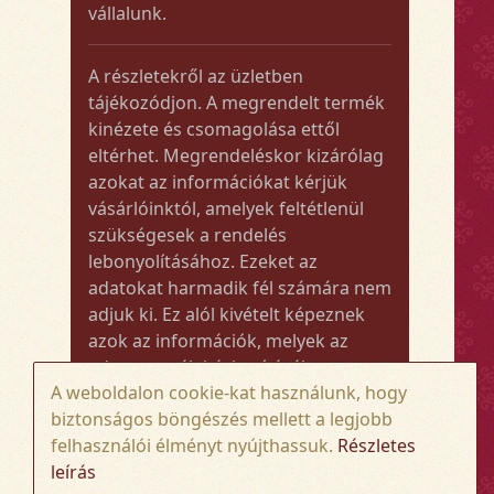
vállalunk.
A részletekről az üzletben
tájékozódjon. A megrendelt termék
kinézete és csomagolása ettől
eltérhet. Megrendeléskor kizárólag
azokat az információkat kérjük
vásárlóinktól, amelyek feltétlenül
szükségesek a rendelés
lebonyolításához. Ezeket az
adatokat harmadik fél számára nem
adjuk ki. Ez alól kivételt képeznek
azok az információk, melyek az
adott termék kézbesítéséhez vagy
A weboldalon cookie-kat használunk, hogy
kiszállításához szükségesek.
biztonságos böngészés mellett a legjobb
felhasználói élményt nyújthassuk.
Részletes
Amennyiben a megrendelt termék
leírás
összege meghaladja az 50.000 Ft-ot,