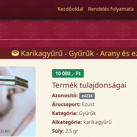
Kezdőoldal
Rendelés folyamata
Karikagyűrű - Gyűrűk - Arany és e
10 000 ,- Ft
Termék tulajdonságai
Azonosító:
e4234
Árucsoport:
Ezüst
Kategória:
Gyűrűk
Alkategória:
karikagyűrű
Súly:
2.5 gr