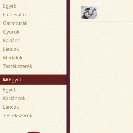
Egyéb
Fülbevalók
Garnitúrák
Gyűrűk
Karlánc
Láncok
Medálok
Testékszerek
Egyéb
Egyéb
Karláncok
Láncok
Testékszerek