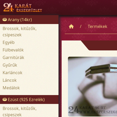
Arany (14kr)
Termékek
Brossok, kitűzők,
csipeszek
Egyéb
Fülbevalók
Garnitúrák
Gyűrűk
Karláncok
Láncok
Medálok
Ezüst (925 Ezrelék)
Brossok, kitűzők,
csipeszek