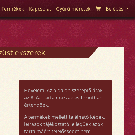
Termékek
Kapcsolat
Gyűrű méretek
Belépés
züst ékszerek
Figyelem! Az oldalon szereplő árak
az ÁFA-t tartalmazzák és forintban
értendőek.
A termékek mellett található képek,
leírások tájékoztató jellegűek azok
tartalmáért felelősséget nem