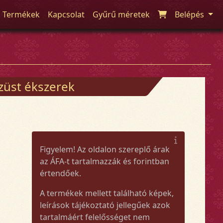
Termékek
Kapcsolat
Gyűrű méretek
Belépés
züst ékszerek
Figyelem! Az oldalon szereplő árak
az ÁFA-t tartalmazzák és forintban
értendőek.
A termékek mellett található képek,
leírások tájékoztató jellegűek azok
tartalmáért felelősséget nem