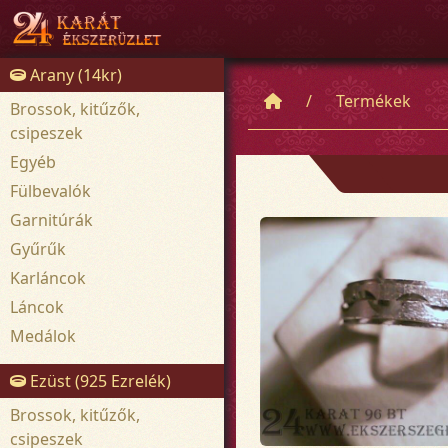
Arany (14kr)
Termékek
Brossok, kitűzők,
csipeszek
Egyéb
Fülbevalók
Garnitúrák
Gyűrűk
Karláncok
Láncok
Medálok
Ezüst (925 Ezrelék)
Brossok, kitűzők,
csipeszek