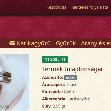
Kezdőoldal
Rendelés folyamata
Karikagyűrű - Gyűrűk - Arany és e
11 800 ,- Ft
Termék tulajdonságai
Azonosító:
e3824
Árucsoport:
Ezüst
Kategória:
Gyűrűk
Alkategória:
karikagyűrű
Súly:
2.95 gr