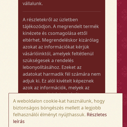
vállalunk.
A részletekről az üzletben
tájékozódjon. A megrendelt termék
kinézete és csomagolása ettől
eltérhet. Megrendeléskor kizárólag
azokat az információkat kérjük
vásárlóinktól, amelyek feltétlenül
szükségesek a rendelés
lebonyolításához. Ezeket az
adatokat harmadik fél számára nem
adjuk ki. Ez alól kivételt képeznek
azok az információk, melyek az
adott termék kézbesítéséhez vagy
A weboldalon cookie-kat használunk, hogy
kiszállításához szükségesek.
biztonságos böngészés mellett a legjobb
felhasználói élményt nyújthassuk.
Részletes
Amennyiben a megrendelt termék
leírás
összege meghaladja az 50.000 Ft-ot,