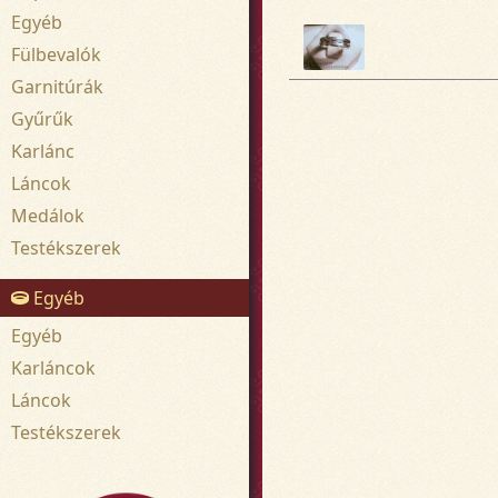
Egyéb
Fülbevalók
Garnitúrák
Gyűrűk
Karlánc
Láncok
Medálok
Testékszerek
Egyéb
Egyéb
Karláncok
Láncok
Testékszerek