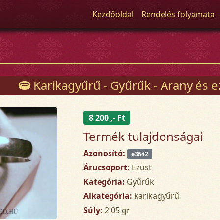
Kezdőoldal
Rendelés folyamata
Karikagyűrű - Gyűrűk - Arany és e
8 200 ,- Ft
Termék tulajdonságai
Azonosító:
e3642
Árucsoport:
Ezüst
Kategória:
Gyűrűk
Alkategória:
karikagyűrű
Súly:
2.05 gr