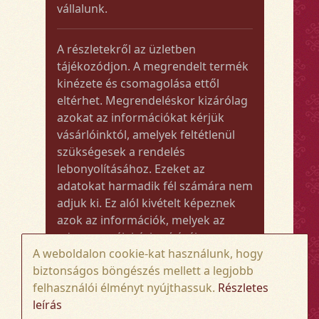
vállalunk.
A részletekről az üzletben
tájékozódjon. A megrendelt termék
kinézete és csomagolása ettől
eltérhet. Megrendeléskor kizárólag
azokat az információkat kérjük
vásárlóinktól, amelyek feltétlenül
szükségesek a rendelés
lebonyolításához. Ezeket az
adatokat harmadik fél számára nem
adjuk ki. Ez alól kivételt képeznek
azok az információk, melyek az
adott termék kézbesítéséhez vagy
A weboldalon cookie-kat használunk, hogy
kiszállításához szükségesek.
biztonságos böngészés mellett a legjobb
felhasználói élményt nyújthassuk.
Részletes
Amennyiben a megrendelt termék
leírás
összege meghaladja az 50.000 Ft-ot,