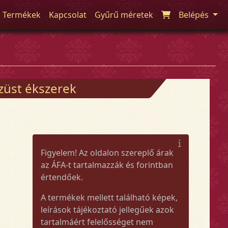
Termékek
Kapcsolat
Gyűrű méretek
Belépés
züst ékszerek
Figyelem! Az oldalon szereplő árak
az ÁFA-t tartalmazzák és forintban
értendőek.
A termékek mellett található képek,
leírások tájékoztató jellegűek azok
tartalmáért felelősséget nem