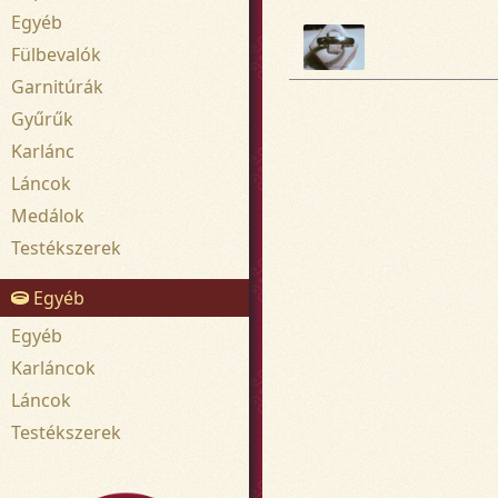
Egyéb
Fülbevalók
Garnitúrák
Gyűrűk
Karlánc
Láncok
Medálok
Testékszerek
Egyéb
Egyéb
Karláncok
Láncok
Testékszerek