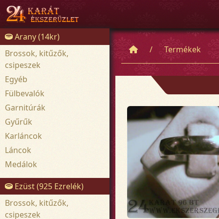
Arany (14kr)
Termékek
Brossok, kitűzők,
csipeszek
Egyéb
Fülbevalók
Garnitúrák
Gyűrűk
Karláncok
Láncok
Medálok
Ezüst (925 Ezrelék)
Brossok, kitűzők,
csipeszek