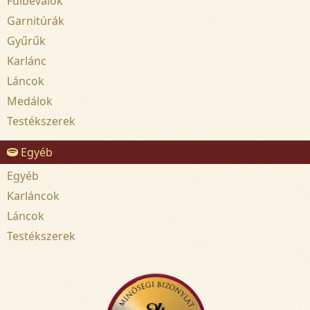
Fülbevalók
Garnitúrák
Gyűrűk
Karlánc
Láncok
Medálok
Testékszerek
Egyéb
Egyéb
Karláncok
Láncok
Testékszerek