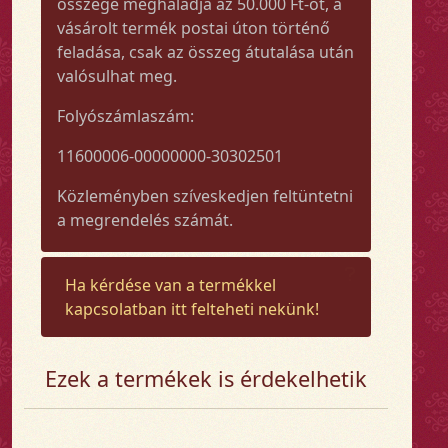
összege meghaladja az 50.000 Ft-ot, a
vásárolt termék postai úton történő
feladása, csak az összeg átutalása után
valósulhat meg.
Folyószámlaszám:
11600006-00000000-30302501
Közleményben szíveskedjen feltüntetni
a megrendelés számát.
Ha kérdése van a termékkel
kapcsolatban itt felteheti nekünk!
Ezek a termékek is érdekelhetik