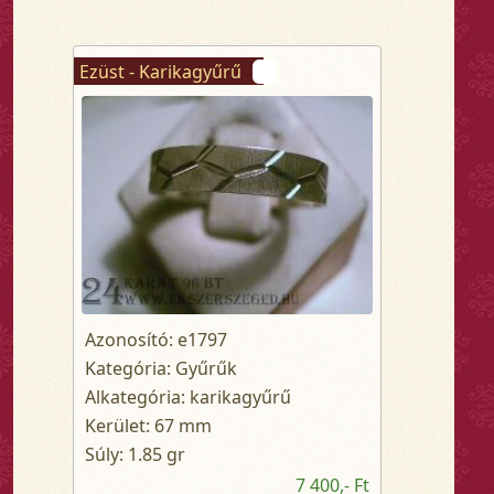
Ezüst - Karikagyűrű
Azonosító: e1797
Kategória: Gyűrűk
Alkategória: karikagyűrű
Kerület: 67 mm
Súly: 1.85 gr
7 400,- Ft