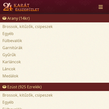
Arany (14kr)
Brossok, kitűzők, csipeszek
Egyéb
Fülbevalók
Garnitúrák
Gyűrűk
Karláncok
Láncok
Medálok
Ezüst (925 Ezrelék)
Brossok, kitűzők, csipeszek
Egyéb