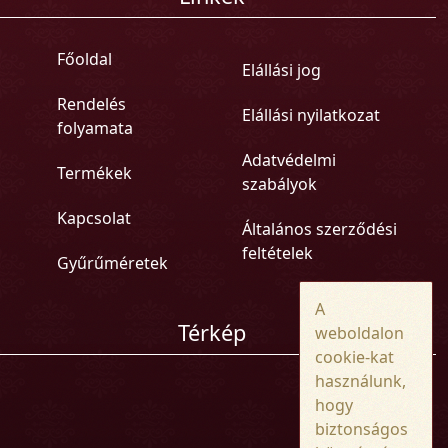
Főoldal
Elállási jog
Rendelés
Elállási nyilatkozat
folyamata
Adatvédelmi
Termékek
szabályok
Kapcsolat
Általános szerződési
feltételek
Gyűrűméretek
A
Térkép
weboldalon
cookie-kat
használunk,
hogy
biztonságos