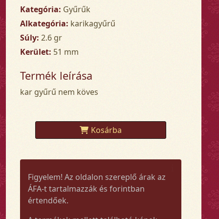
Kategória:
Gyűrűk
Alkategória:
karikagyűrű
Súly:
2.6 gr
Kerület:
51 mm
Termék leírása
kar gyűrű nem köves
Kosárba
Figyelem! Az oldalon szereplő árak az
ÁFA-t tartalmazzák és forintban
értendőek.