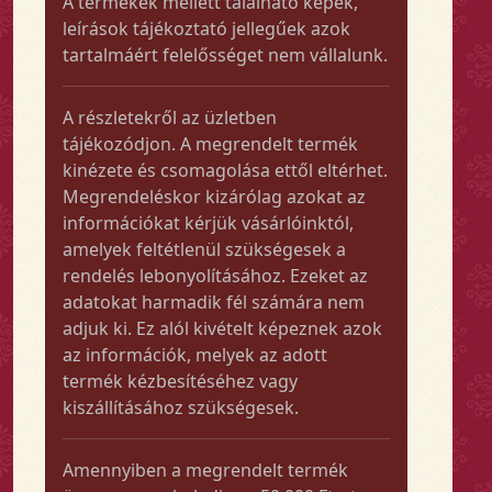
A termékek mellett található képek,
leírások tájékoztató jellegűek azok
tartalmáért felelősséget nem vállalunk.
A részletekről az üzletben
tájékozódjon. A megrendelt termék
kinézete és csomagolása ettől eltérhet.
Megrendeléskor kizárólag azokat az
információkat kérjük vásárlóinktól,
amelyek feltétlenül szükségesek a
rendelés lebonyolításához. Ezeket az
adatokat harmadik fél számára nem
adjuk ki. Ez alól kivételt képeznek azok
az információk, melyek az adott
termék kézbesítéséhez vagy
kiszállításához szükségesek.
Amennyiben a megrendelt termék