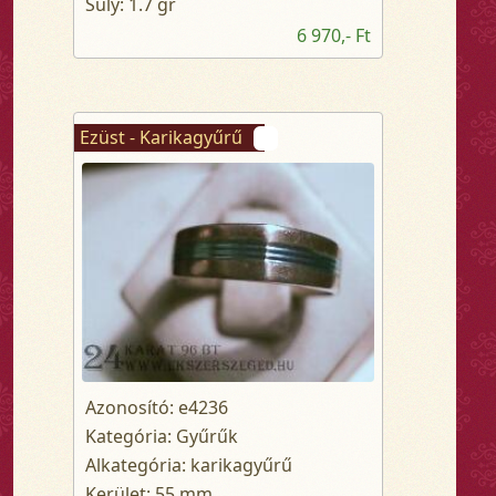
Súly: 1.7 gr
6 970,- Ft
Ezüst - Karikagyűrű
Azonosító: e4236
Kategória: Gyűrűk
Alkategória: karikagyűrű
Kerület: 55 mm