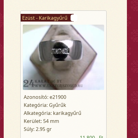
Ezüst - Karikagyűrű
Azonosító: e21900
Kategória: Gyűrűk
Alkategória: karikagyűrű
Kerület: 54 mm
Súly: 2.95 gr
11 800,- Ft