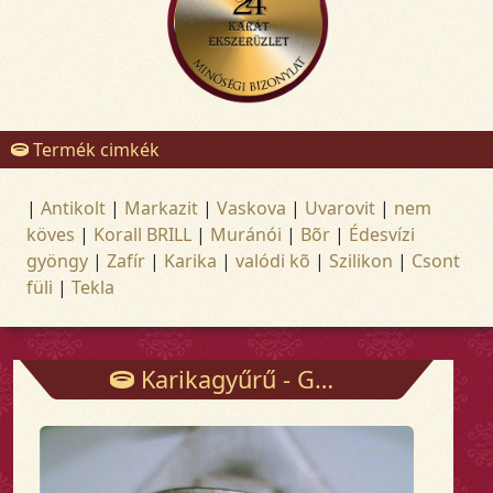
Termék cimkék
|
Antikolt
|
Markazit
|
Vaskova
|
Uvarovit
|
nem
köves
|
Korall BRILL
|
Muránói
|
Bõr
|
Édesvízi
gyöngy
|
Zafír
|
Karika
|
valódi kõ
|
Szilikon
|
Csont
füli
|
Tekla
Karikagyűrű - Gyűrűk - Arany és ezüst ékszerek