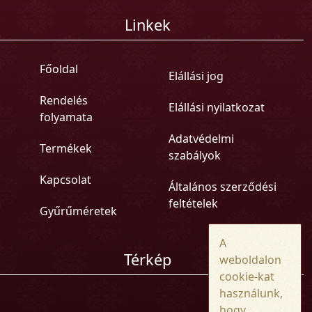
Linkek
Főoldal
Elállási jog
Rendelés
Elállási nyilatkozat
folyamata
Adatvédelmi
Termékek
szabályok
Kapcsolat
Általános szerződési
feltételek
Gyűrűméretek
A
Térkép
weboldalon
cookie-kat
használunk,
hogy