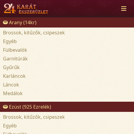
Arany (14kr)
Brossok, kitűzők, csipeszek
Egyéb
Fülbevalók
Garnitúrák
Gyűrűk
Karláncok
Láncok
Medálok
Ezüst (925 Ezrelék)
Brossok, kitűzők, csipeszek
Egyéb