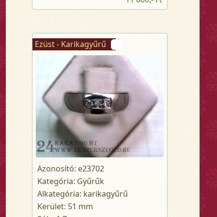
Ezüst - Karikagyűrű
Azonosító: e23702
Kategória: Gyűrűk
Alkategória: karikagyűrű
Kerület: 51 mm