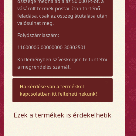
összege meghaladja az 50.000 Ft-ot, a
vásárolt termék postai úton történő
feladása, csak az összeg átutalása után
valósulhat meg.
Folyószámlaszám:
11600006-00000000-30302501
Közleményben szíveskedjen feltüntetni
a megrendelés számát.
Ha kérdése van a termékkel
kapcsolatban itt felteheti nekünk!
Ezek a termékek is érdekelhetik