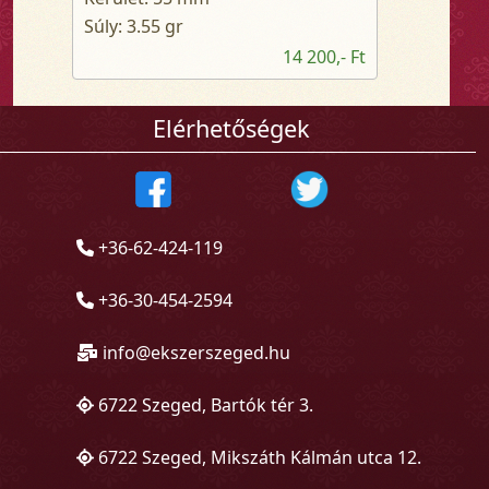
Súly: 3.55 gr
14 200,- Ft
Elérhetőségek
+36-62-424-119
+36-30-454-2594
info@ekszerszeged.hu
6722 Szeged, Bartók tér 3.
6722 Szeged, Mikszáth Kálmán utca 12.