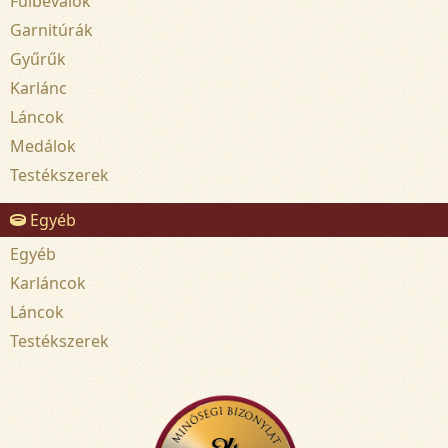
Fülbevalók
Garnitúrák
Gyűrűk
Karlánc
Láncok
Medálok
Testékszerek
Egyéb
Egyéb
Karláncok
Láncok
Testékszerek