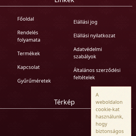
Főoldal
Elállási jog
Rendelés
Elállási nyilatkozat
folyamata
Adatvédelmi
Termékek
szabályok
Kapcsolat
Általános szerződési
feltételek
Gyűrűméretek
A
Térkép
weboldalon
cookie-kat
használunk,
hogy
biztonságos