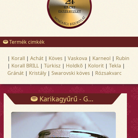
Termék cimkék
|
Korall
|
Achát
|
Köves
|
Vaskova
|
Karneol
|
Rubin
|
Korall BRILL
|
Türkisz
|
Holdkõ
|
Kolorit
|
Tekla
|
Gránát
|
Kristály
|
Swarovski köves
|
Rózsakvarc
Karikagyűrű - Gyűrűk - Arany és ezüst ékszerek