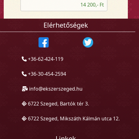
14 200,- Ft
Elérhetőségek
+36-62-424-119
+36-30-454-2594
info@ekszerszeged.hu
6722 Szeged, Bartók tér 3.
6722 Szeged, Mikszáth Kálmán utca 12.
Linkek