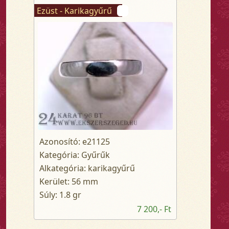
Ezüst - Karikagyűrű
Azonosító: e21125
Kategória: Gyűrűk
Alkategória: karikagyűrű
Kerület: 56 mm
Súly: 1.8 gr
7 200,- Ft