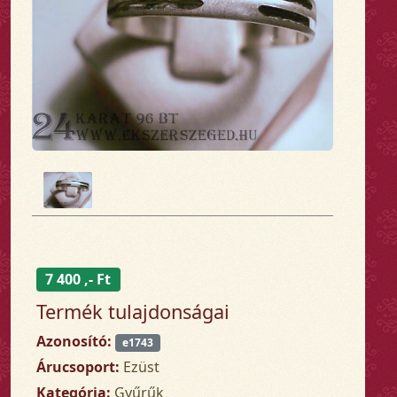
7 400 ,- Ft
Termék tulajdonságai
Azonosító:
e1743
Árucsoport:
Ezüst
Kategória:
Gyűrűk