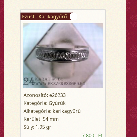
Ezüst - Karikagyűrű
Azonosító: e26233
Kategória: Gyűrűk
Alkategória: karikagyűrű
Kerület: 54 mm
Súly: 1.95 gr
7 800,- Ft