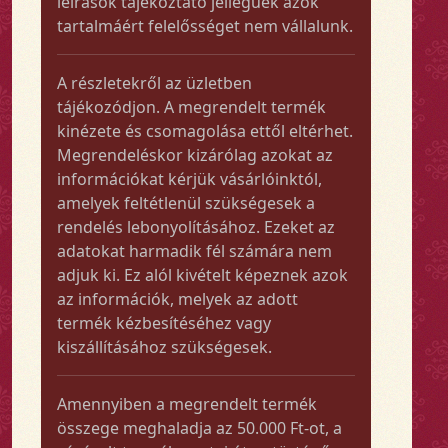
leírások tájékoztató jellegűek azok
tartalmáért felelősséget nem vállalunk.
A részletekről az üzletben
tájékozódjon. A megrendelt termék
kinézete és csomagolása ettől eltérhet.
Megrendeléskor kizárólag azokat az
információkat kérjük vásárlóinktól,
amelyek feltétlenül szükségesek a
rendelés lebonyolításához. Ezeket az
adatokat harmadik fél számára nem
adjuk ki. Ez alól kivételt képeznek azok
az információk, melyek az adott
termék kézbesítéséhez vagy
kiszállításához szükségesek.
Amennyiben a megrendelt termék
összege meghaladja az 50.000 Ft-ot, a