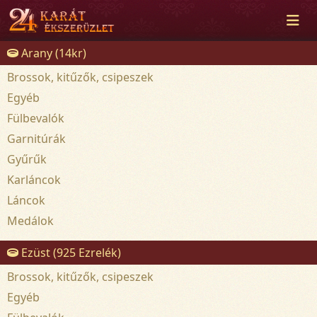
Arany (14kr)
Brossok, kitűzők, csipeszek
Egyéb
Fülbevalók
Garnitúrák
Gyűrűk
Karláncok
Láncok
Medálok
Ezüst (925 Ezrelék)
Brossok, kitűzők, csipeszek
Egyéb