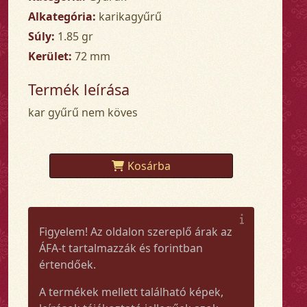
Alkategória:
karikagyűrű
Súly:
1.85 gr
Kerület:
72 mm
Termék leírása
kar gyűrű nem köves
Kosárba
Figyelem! Az oldalon szereplő árak az
ÁFA-t tartalmazzák és forintban
értendőek.
A termékek mellett található képek,