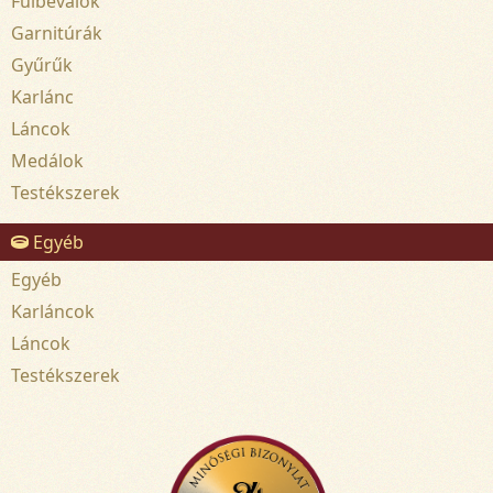
Fülbevalók
Garnitúrák
Gyűrűk
Karlánc
Láncok
Medálok
Testékszerek
Egyéb
Egyéb
Karláncok
Láncok
Testékszerek