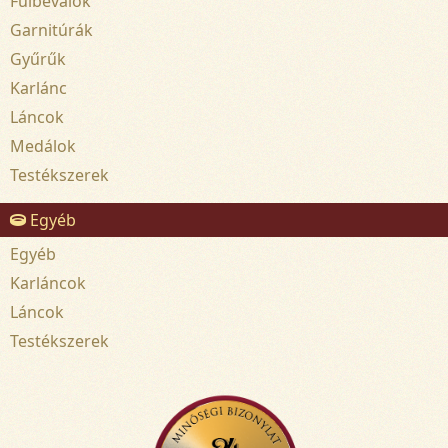
Fülbevalók
Garnitúrák
Gyűrűk
Karlánc
Láncok
Medálok
Testékszerek
Egyéb
Egyéb
Karláncok
Láncok
Testékszerek