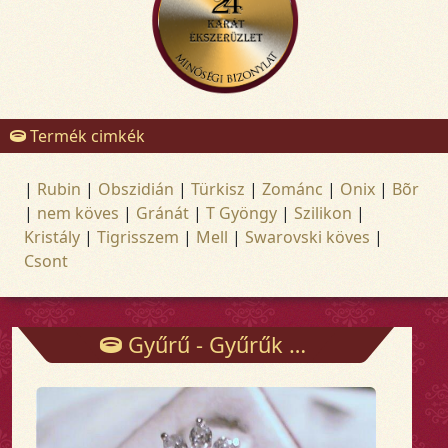
Termék cimkék
|
Rubin
|
Obszidián
|
Türkisz
|
Zománc
|
Onix
|
Bõr
|
nem köves
|
Gránát
|
T Gyöngy
|
Szilikon
|
Kristály
|
Tigrisszem
|
Mell
|
Swarovski köves
|
Csont
Gyűrű - Gyűrűk - Arany és ezüst ékszerek