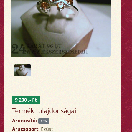
9 200 ,- Ft
Termék tulajdonságai
Azonosító:
e96
Árucsoport:
Ezüst