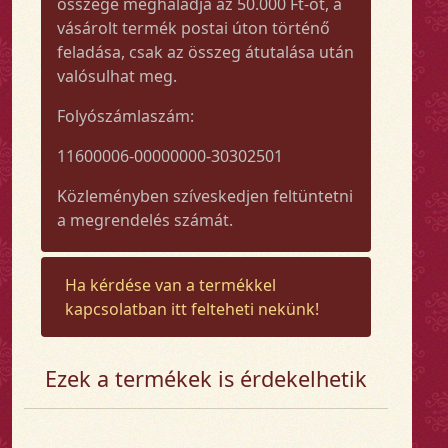
összege meghaladja az 50.000 Ft-ot, a
vásárolt termék postai úton történő
feladása, csak az összeg átutalása után
valósulhat meg.
Folyószámlaszám:
11600006-00000000-30302501
Közleményben szíveskedjen feltüntetni
a megrendelés számát.
Ha kérdése van a termékkel
kapcsolatban itt felteheti nekünk!
Ezek a termékek is érdekelhetik