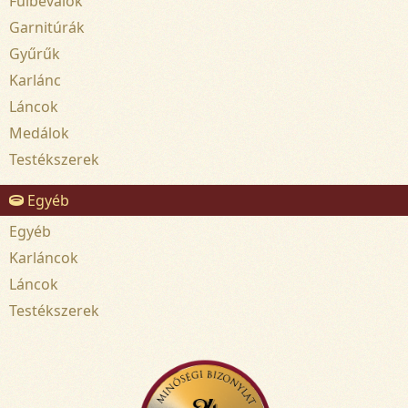
Fülbevalók
Garnitúrák
Gyűrűk
Karlánc
Láncok
Medálok
Testékszerek
Egyéb
Egyéb
Karláncok
Láncok
Testékszerek