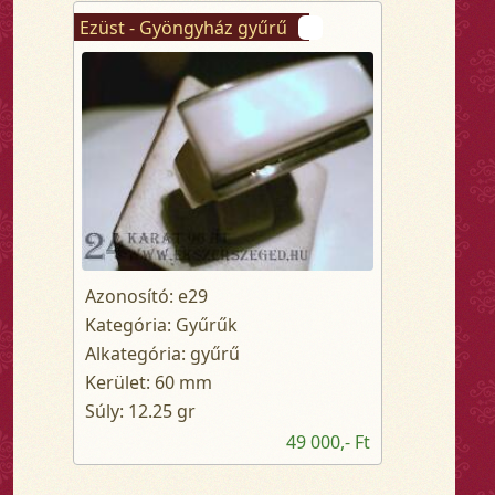
Ezüst - Gyöngyház gyűrű
Azonosító: e29
Kategória: Gyűrűk
Alkategória: gyűrű
Kerület: 60 mm
Súly: 12.25 gr
49 000,- Ft