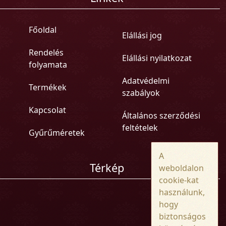
Főoldal
Elállási jog
Rendelés
Elállási nyilatkozat
folyamata
Adatvédelmi
Termékek
szabályok
Kapcsolat
Általános szerződési
feltételek
Gyűrűméretek
A
Térkép
weboldalon
cookie-kat
használunk,
hogy
biztonságos