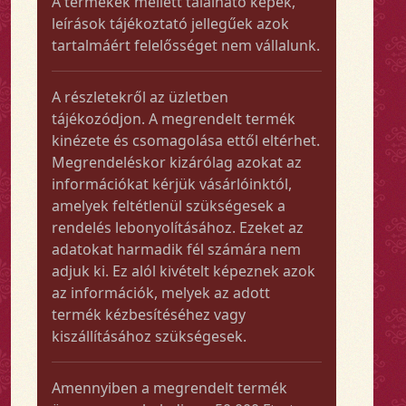
A termékek mellett található képek,
leírások tájékoztató jellegűek azok
tartalmáért felelősséget nem vállalunk.
A részletekről az üzletben
tájékozódjon. A megrendelt termék
kinézete és csomagolása ettől eltérhet.
Megrendeléskor kizárólag azokat az
információkat kérjük vásárlóinktól,
amelyek feltétlenül szükségesek a
rendelés lebonyolításához. Ezeket az
adatokat harmadik fél számára nem
adjuk ki. Ez alól kivételt képeznek azok
az információk, melyek az adott
termék kézbesítéséhez vagy
kiszállításához szükségesek.
Amennyiben a megrendelt termék