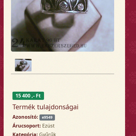
15 400 ,- Ft
Termék tulajdonságai
Azonosító:
e9549
Árucsoport:
Ezüst
Kategória:
Gyűrűk