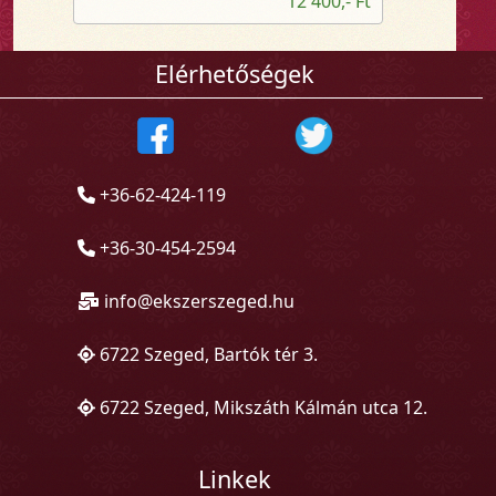
12 400,- Ft
Elérhetőségek
+36-62-424-119
+36-30-454-2594
info@ekszerszeged.hu
6722 Szeged, Bartók tér 3.
6722 Szeged, Mikszáth Kálmán utca 12.
Linkek