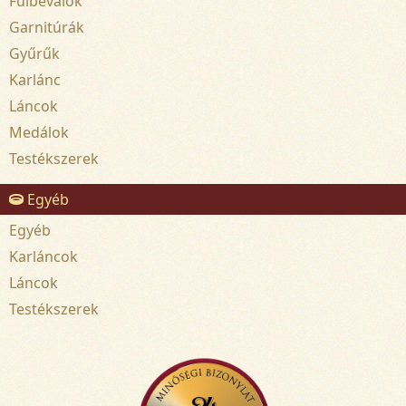
Fülbevalók
Garnitúrák
Gyűrűk
Karlánc
Láncok
Medálok
Testékszerek
Egyéb
Egyéb
Karláncok
Láncok
Testékszerek