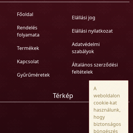
Főoldal
Elállási jog
Rendelés
Elállási nyilatkozat
folyamata
Adatvédelmi
Termékek
szabályok
Kapcsolat
Általános szerződési
feltételek
Gyűrűméretek
A
Térkép
weboldalon
cookie-kat
használunk,
hogy
biztonságos
böngészés