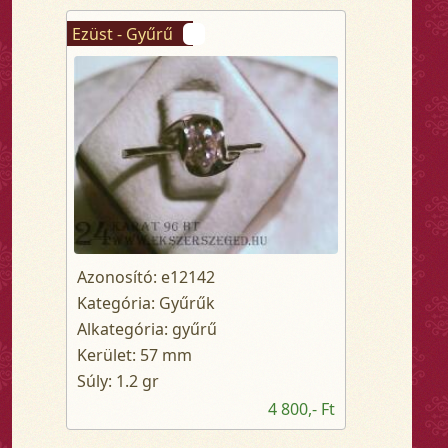
Ezüst - Gyűrű
Azonosító: e12142
Kategória: Gyűrűk
Alkategória: gyűrű
Kerület: 57 mm
Súly: 1.2 gr
4 800,- Ft