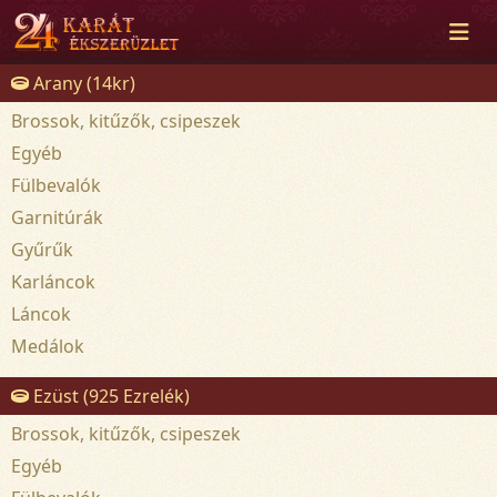
Arany (14kr)
Brossok, kitűzők, csipeszek
Egyéb
Fülbevalók
Garnitúrák
Gyűrűk
Karláncok
Láncok
Medálok
Ezüst (925 Ezrelék)
Brossok, kitűzők, csipeszek
Egyéb