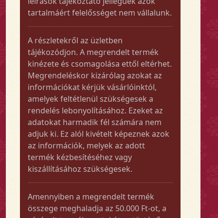
leírások tájékoztató jellegűek azok
tartalmáért felelősséget nem vállalunk.
A részletekről az üzletben
tájékozódjon. A megrendelt termék
kinézete és csomagolása ettől eltérhet.
Megrendeléskor kizárólag azokat az
információkat kérjük vásárlóinktól,
amelyek feltétlenül szükségesek a
rendelés lebonyolításához. Ezeket az
adatokat harmadik fél számára nem
adjuk ki. Ez alól kivételt képeznek azok
az információk, melyek az adott
termék kézbesítéséhez vagy
kiszállításához szükségesek.
Amennyiben a megrendelt termék
összege meghaladja az 50.000 Ft-ot, a