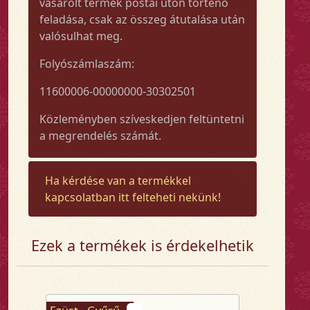
vásárolt termék postai úton történő
feladása, csak az összeg átutalása után
valósulhat meg.
Folyószámlaszám:
11600006-00000000-30302501
Közleményben szíveskedjen feltüntetni
a megrendelés számát.
Ha kérdése van a termékkel
kapcsolatban itt felteheti nekünk!
Ezek a termékek is érdekelhetik