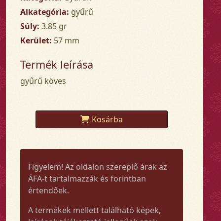
Alkategória:
gyűrű
Súly:
3.85 gr
Kerület:
57 mm
Termék leírása
gyűrű köves
Kosárba
Figyelem! Az oldalon szereplő árak az
ÁFA-t tartalmazzák és forintban
értendőek.
A termékek mellett található képek,