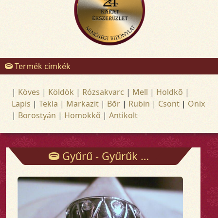
Termék cimkék
|
Köves
|
Köldök
|
Rózsakvarc
|
Mell
|
Holdkõ
|
Lapis
|
Tekla
|
Markazit
|
Bõr
|
Rubin
|
Csont
|
Onix
|
Borostyán
|
Homokkõ
|
Antikolt
Gyűrű - Gyűrűk - Arany és ezüst ékszerek