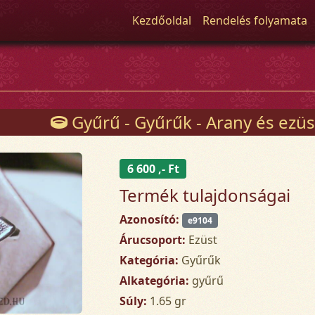
Kezdőoldal
Rendelés folyamata
Gyűrű - Gyűrűk - Arany és ezüs
6 600 ,- Ft
Termék tulajdonságai
Azonosító:
e9104
Árucsoport:
Ezüst
Kategória:
Gyűrűk
Alkategória:
gyűrű
Súly:
1.65 gr