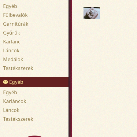
Egyéb
Fülbevalók
Garnitúrák
Gyűrűk
Karlánc
Láncok
Medálok
Testékszerek
Egyéb
Egyéb
Karláncok
Láncok
Testékszerek