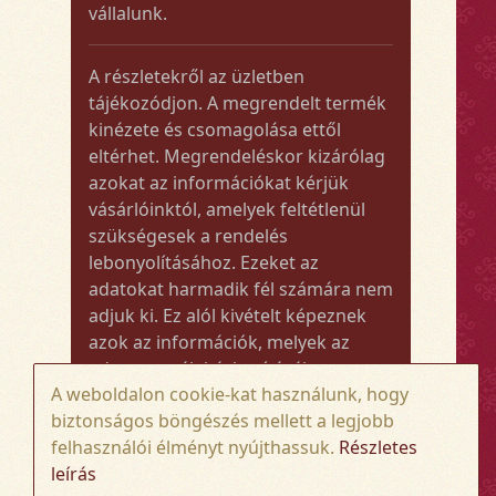
vállalunk.
A részletekről az üzletben
tájékozódjon. A megrendelt termék
kinézete és csomagolása ettől
eltérhet. Megrendeléskor kizárólag
azokat az információkat kérjük
vásárlóinktól, amelyek feltétlenül
szükségesek a rendelés
lebonyolításához. Ezeket az
adatokat harmadik fél számára nem
adjuk ki. Ez alól kivételt képeznek
azok az információk, melyek az
adott termék kézbesítéséhez vagy
A weboldalon cookie-kat használunk, hogy
kiszállításához szükségesek.
biztonságos böngészés mellett a legjobb
felhasználói élményt nyújthassuk.
Részletes
Amennyiben a megrendelt termék
leírás
összege meghaladja az 50.000 Ft-ot,