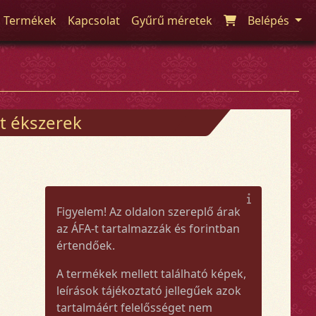
Termékek
Kapcsolat
Gyűrű méretek
Belépés
t ékszerek
Figyelem! Az oldalon szereplő árak
az ÁFA-t tartalmazzák és forintban
értendőek.
A termékek mellett található képek,
leírások tájékoztató jellegűek azok
tartalmáért felelősséget nem