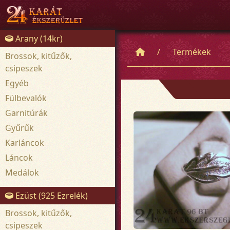
Arany (14kr)
Termékek
Brossok, kitűzők,
csipeszek
Egyéb
Fülbevalók
Garnitúrák
Gyűrűk
Karláncok
Láncok
Medálok
Ezüst (925 Ezrelék)
Brossok, kitűzők,
csipeszek