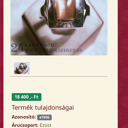
18 400 ,- Ft
Termék tulajdonságai
Azonosító:
e7006
Árucsoport:
Ezüst