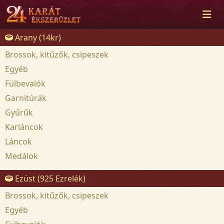
Arany (14kr)
Brossok, kitűzők, csipeszek
Egyéb
Fülbevalók
Garnitúrák
Gyűrűk
Karláncok
Láncok
Medálok
Ezüst (925 Ezrelék)
Brossok, kitűzők, csipeszek
Egyéb