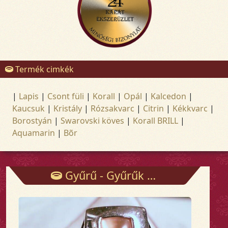
Termék cimkék
|
Lapis
|
Csont füli
|
Korall
|
Opál
|
Kalcedon
|
Kaucsuk
|
Kristály
|
Rózsakvarc
|
Citrin
|
Kékkvarc
|
Borostyán
|
Swarovski köves
|
Korall BRILL
|
Aquamarin
|
Bõr
Gyűrű - Gyűrűk - Arany és ezüst ékszerek