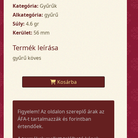
Kategória:
Gyűrűk
Alkategória:
gyűrű
Súly:
4.6 gr
Kerület:
56 mm
Termék leírása
gyűrű köves
Kosárba
Figyelem! Az oldalon szereplő árak az
ÁFA-t tartalmazzák és forintban
értendőek.