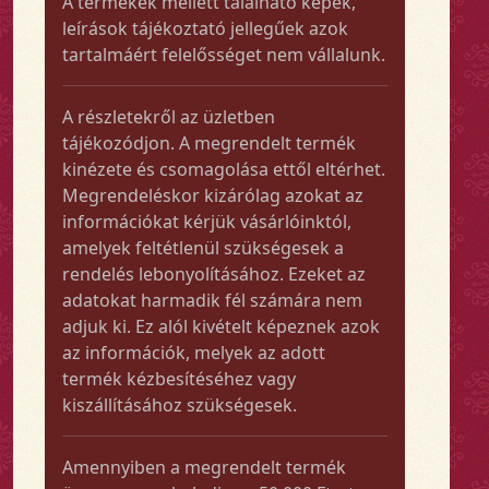
A termékek mellett található képek,
leírások tájékoztató jellegűek azok
tartalmáért felelősséget nem vállalunk.
A részletekről az üzletben
tájékozódjon. A megrendelt termék
kinézete és csomagolása ettől eltérhet.
Megrendeléskor kizárólag azokat az
információkat kérjük vásárlóinktól,
amelyek feltétlenül szükségesek a
rendelés lebonyolításához. Ezeket az
adatokat harmadik fél számára nem
adjuk ki. Ez alól kivételt képeznek azok
az információk, melyek az adott
termék kézbesítéséhez vagy
kiszállításához szükségesek.
Amennyiben a megrendelt termék