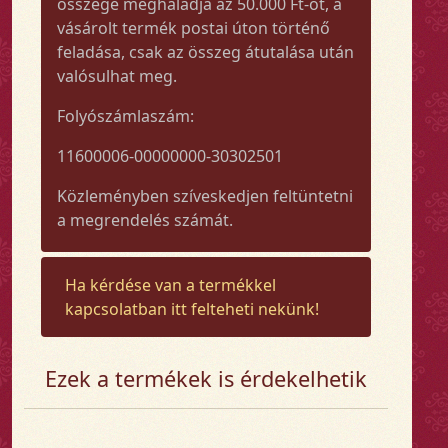
összege meghaladja az 50.000 Ft-ot, a
vásárolt termék postai úton történő
feladása, csak az összeg átutalása után
valósulhat meg.
Folyószámlaszám:
11600006-00000000-30302501
Közleményben szíveskedjen feltüntetni
a megrendelés számát.
Ha kérdése van a termékkel
kapcsolatban itt felteheti nekünk!
Ezek a termékek is érdekelhetik