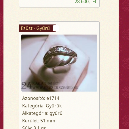
28 600,- Ft
Ezüst - Gyűrű
Azonosító: e1714
Kategória: Gyűrűk
Alkategória: gyűrű
Kerület: 51 mm
Súly: 3.1 gr