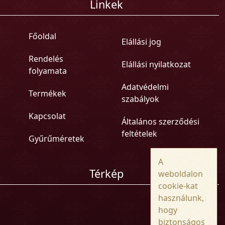
Linkek
Főoldal
Elállási jog
Rendelés
Elállási nyilatkozat
folyamata
Adatvédelmi
Termékek
szabályok
Kapcsolat
Általános szerződési
feltételek
Gyűrűméretek
A
Térkép
weboldalon
cookie-kat
használunk,
hogy
biztonságos