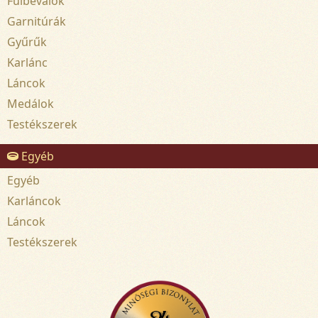
Fülbevalók
Garnitúrák
Gyűrűk
Karlánc
Láncok
Medálok
Testékszerek
Egyéb
Egyéb
Karláncok
Láncok
Testékszerek