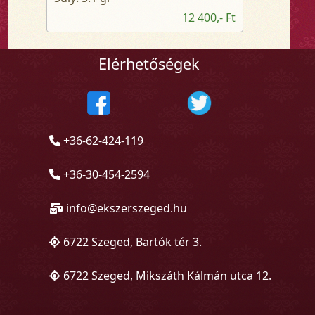
12 400,- Ft
Elérhetőségek
+36-62-424-119
+36-30-454-2594
info@ekszerszeged.hu
6722 Szeged, Bartók tér 3.
6722 Szeged, Mikszáth Kálmán utca 12.