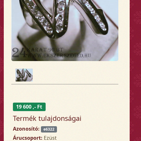
19 600 ,- Ft
Termék tulajdonságai
Azonosító:
e6322
Árucsoport:
Ezüst