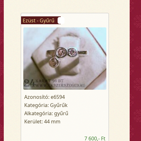
Ezüst - Gyűrű
Azonosító: e6594
Kategória: Gyűrűk
Alkategória: gyűrű
Kerület: 44 mm
7 600,- Ft