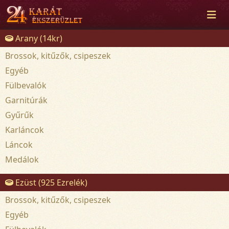
Arany (14kr)
Brossok, kitűzők, csipeszek
Egyéb
Fülbevalók
Garnitúrák
Gyűrűk
Karláncok
Láncok
Medálok
Ezüst (925 Ezrelék)
Brossok, kitűzők, csipeszek
Egyéb