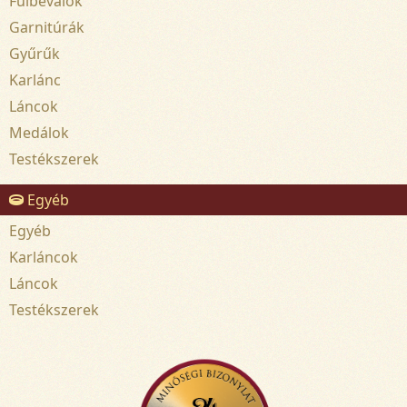
Fülbevalók
Garnitúrák
Gyűrűk
Karlánc
Láncok
Medálok
Testékszerek
Egyéb
Egyéb
Karláncok
Láncok
Testékszerek