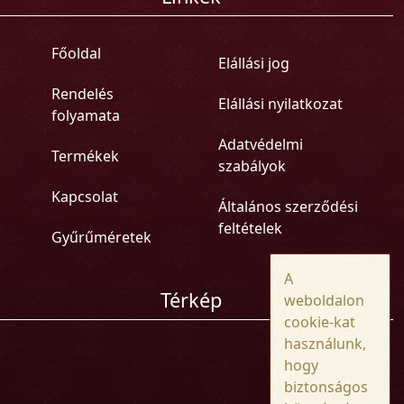
Főoldal
Elállási jog
Rendelés
Elállási nyilatkozat
folyamata
Adatvédelmi
Termékek
szabályok
Kapcsolat
Általános szerződési
feltételek
Gyűrűméretek
A
Térkép
weboldalon
cookie-kat
használunk,
hogy
biztonságos