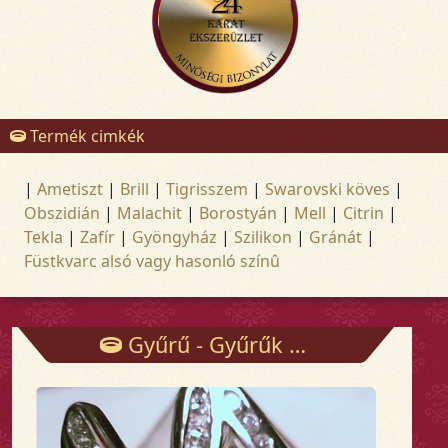
Termék cimkék
|
Ametiszt
|
Brill
|
Tigrisszem
|
Swarovski köves
|
Obszidián
|
Malachit
|
Borostyán
|
Mell
|
Citrin
|
Tekla
|
Zafír
|
Gyöngyház
|
Szilikon
|
Gránát
|
Füstkvarc alsó vagy hasonló színû
Gyűrű - Gyűrűk - Arany és ezüst ékszerek