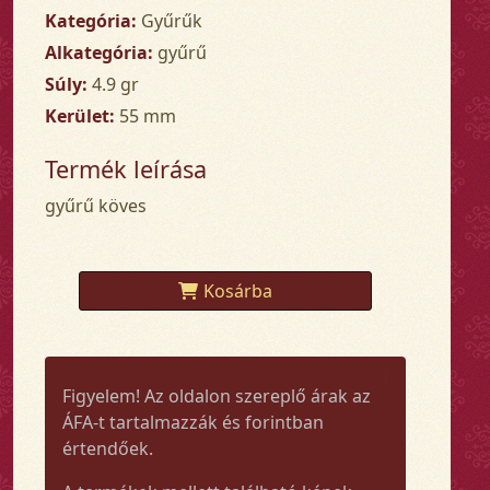
Kategória:
Gyűrűk
Alkategória:
gyűrű
Súly:
4.9 gr
Kerület:
55 mm
Termék leírása
gyűrű köves
Kosárba
Figyelem! Az oldalon szereplő árak az
ÁFA-t tartalmazzák és forintban
értendőek.