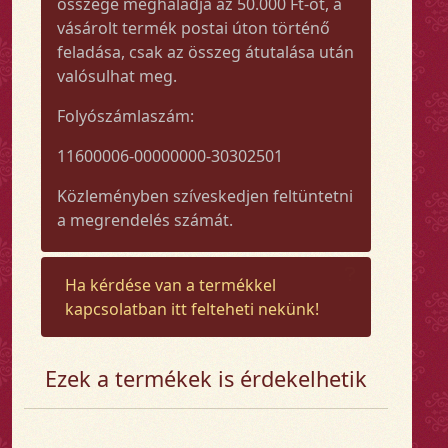
összege meghaladja az 50.000 Ft-ot, a
vásárolt termék postai úton történő
feladása, csak az összeg átutalása után
valósulhat meg.
Folyószámlaszám:
11600006-00000000-30302501
Közleményben szíveskedjen feltüntetni
a megrendelés számát.
Ha kérdése van a termékkel
kapcsolatban itt felteheti nekünk!
Ezek a termékek is érdekelhetik