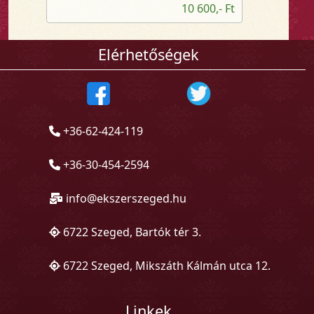
10 600,- Ft
Elérhetőségek
+36-62-424-119
+36-30-454-2594
info@ekszerszeged.hu
6722 Szeged, Bartók tér 3.
6722 Szeged, Mikszáth Kálmán utca 12.
Linkek