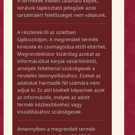
A termékek mellett található képek,
leírások tájékoztató jellegűek azok
tartalmáért felelősséget nem vállalunk.
A részletekről az üzletben
tájékozódjon. A megrendelt termék
kinézete és csomagolása ettől eltérhet.
Megrendeléskor kizárólag azokat az
információkat kérjük vásárlóinktól,
amelyek feltétlenül szükségesek a
rendelés lebonyolításához. Ezeket az
adatokat harmadik fél számára nem
adjuk ki. Ez alól kivételt képeznek azok
az információk, melyek az adott
termék kézbesítéséhez vagy
kiszállításához szükségesek.
Amennyiben a megrendelt termék