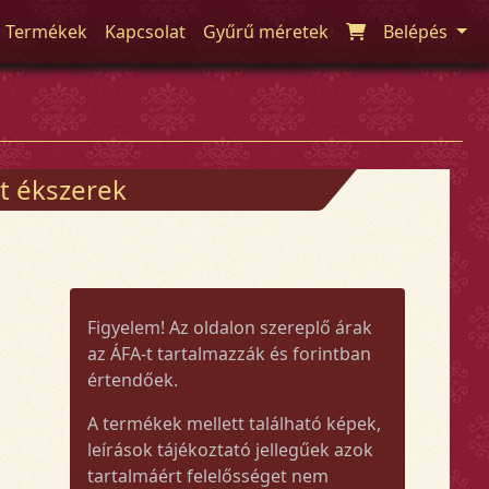
Termékek
Kapcsolat
Gyűrű méretek
Belépés
t ékszerek
Figyelem! Az oldalon szereplő árak
az ÁFA-t tartalmazzák és forintban
értendőek.
A termékek mellett található képek,
leírások tájékoztató jellegűek azok
tartalmáért felelősséget nem