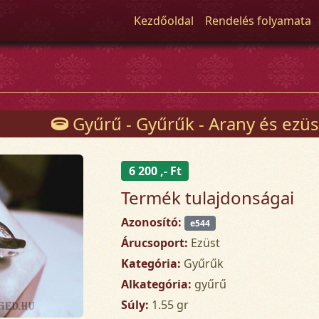
Kezdőoldal
Rendelés folyamata
Gyűrű - Gyűrűk - Arany és ezüs
6 200 ,- Ft
Termék tulajdonságai
Azonosító:
e544
Árucsoport:
Ezüst
Kategória:
Gyűrűk
Alkategória:
gyűrű
Súly:
1.55 gr