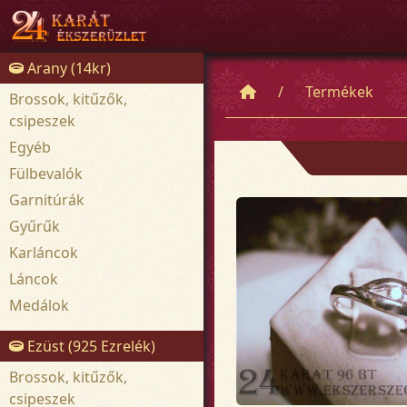
Arany (14kr)
Termékek
Brossok, kitűzők,
csipeszek
Egyéb
Fülbevalók
Garnitúrák
Gyűrűk
Karláncok
Láncok
Medálok
Ezüst (925 Ezrelék)
Brossok, kitűzők,
csipeszek