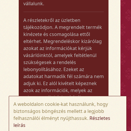
vállalunk.
A részletekről az üzletben
tájékozódjon. A megrendelt termék
kinézete és csomagolása ettől
eltérhet. Megrendeléskor kizárólag
azokat az információkat kérjük
vásárlóinktól, amelyek feltétlenül
szükségesek a rendelés
lebonyolításához. Ezeket az
adatokat harmadik fél számára nem
adjuk ki. Ez alól kivételt képeznek
azok az információk, melyek az
adott termék kézbesítéséhez vagy
A weboldalon cookie-kat használunk, hogy
kiszállításához szükségesek.
biztonságos böngészés mellett a legjobb
felhasználói élményt nyújthassuk.
Részletes
Amennyiben a megrendelt termék
leírás
összege meghaladja az 50.000 Ft-ot,