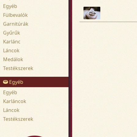
Egyéb
Fülbevalók
Garnitúrák
Gyűrűk
Karlánc
Láncok
Medálok
Testékszerek
Egyéb
Egyéb
Karláncok
Láncok
Testékszerek