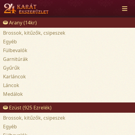
Arany (14kr)
Brossok, kitűzők, csipeszek
Egyéb
Fülbevalók
Garnitúrák
Gyűrűk
Karláncok
Láncok
Medálok
Ezüst (925 Ezrelék)
Brossok, kitűzők, csipeszek
Egyéb