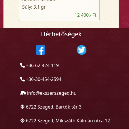
Súly: 3.1 gr
12 400,- Ft
Elérhetőségek
+36-62-424-119
+36-30-454-2594
info@ekszerszeged.hu
6722 Szeged, Bartók tér 3.
6722 Szeged, Mikszáth Kálmán utca 12.