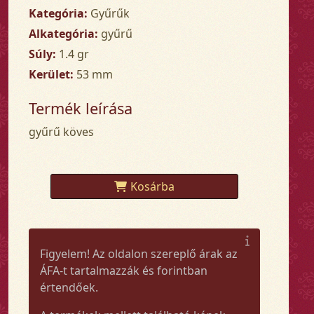
Kategória:
Gyűrűk
Alkategória:
gyűrű
Súly:
1.4 gr
Kerület:
53 mm
Termék leírása
gyűrű köves
Kosárba
Figyelem! Az oldalon szereplő árak az
ÁFA-t tartalmazzák és forintban
értendőek.