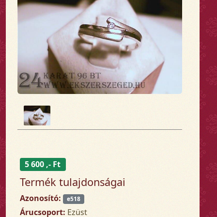
5 600 ,- Ft
Termék tulajdonságai
Azonosító:
e518
Árucsoport:
Ezüst