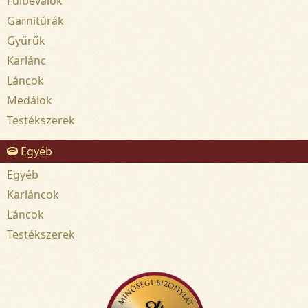
Fülbevalók
Garnitúrák
Gyűrűk
Karlánc
Láncok
Medálok
Testékszerek
Egyéb
Egyéb
Karláncok
Láncok
Testékszerek