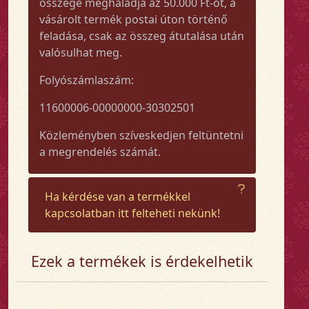
összege meghaladja az 50.000 Ft-ot, a
vásárolt termék postai úton történő
feladása, csak az összeg átutalása után
valósulhat meg.
Folyószámlaszám:
11600006-00000000-30302501
Közleményben szíveskedjen feltüntetni
a megrendelés számát.
Ha kérdése van a termékkel
kapcsolatban itt felteheti nekünk!
Ezek a termékek is érdekelhetik