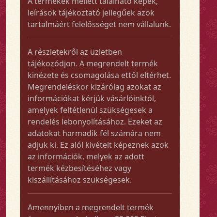
A termékek mellett található képek,
leírások tájékoztató jellegűek azok
tartalmáért felelősséget nem vállalunk.
A részletekről az üzletben
tájékozódjon. A megrendelt termék
kinézete és csomagolása ettől eltérhet.
Megrendeléskor kizárólag azokat az
információkat kérjük vásárlóinktól,
amelyek feltétlenül szükségesek a
rendelés lebonyolításához. Ezeket az
adatokat harmadik fél számára nem
adjuk ki. Ez alól kivételt képeznek azok
az információk, melyek az adott
termék kézbesítéséhez vagy
kiszállításához szükségesek.
Amennyiben a megrendelt termék