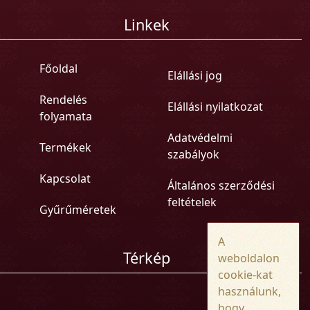
Linkek
Főoldal
Elállási jog
Rendelés
Elállási nyilatkozat
folyamata
Adatvédelmi
Termékek
szabályok
Kapcsolat
Általános szerződési
feltételek
Gyűrűméretek
A
Térkép
weboldalon
cookie-kat
használunk,
hogy