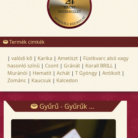
Termék cimkék
|
valódi kõ
|
Karika
|
Ametiszt
|
Füstkvarc alsó vagy
hasonló színû
|
Csont
|
Gránát
|
Korall BRILL
|
Muránói
|
Hematit
|
Achát
|
T Gyöngy
|
Antikolt
|
Zománc
|
Kaucsuk
|
Kalcedon
Gyűrű - Gyűrűk - Arany és ezüst ékszerek