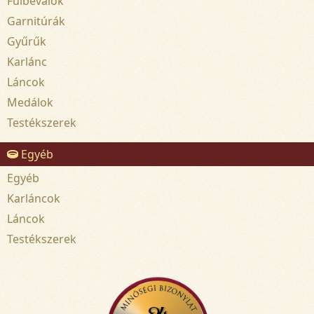
Fülbevalók
Garnitúrák
Gyűrűk
Karlánc
Láncok
Medálok
Testékszerek
Egyéb
Egyéb
Karláncok
Láncok
Testékszerek