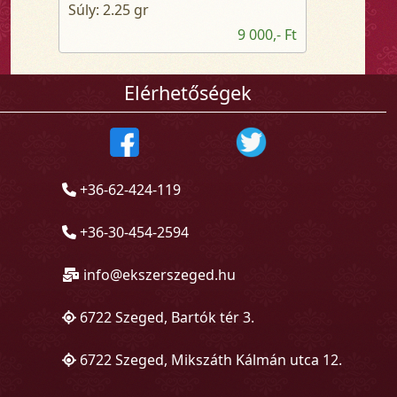
Súly: 2.25 gr
9 000,- Ft
Elérhetőségek
+36-62-424-119
+36-30-454-2594
info@ekszerszeged.hu
6722 Szeged, Bartók tér 3.
6722 Szeged, Mikszáth Kálmán utca 12.