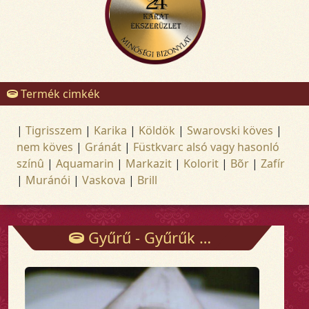
Termék cimkék
|
Tigrisszem
|
Karika
|
Köldök
|
Swarovski köves
|
nem köves
|
Gránát
|
Füstkvarc alsó vagy hasonló
színû
|
Aquamarin
|
Markazit
|
Kolorit
|
Bõr
|
Zafír
|
Muránói
|
Vaskova
|
Brill
Gyűrű - Gyűrűk - Arany és ezüst ékszerek