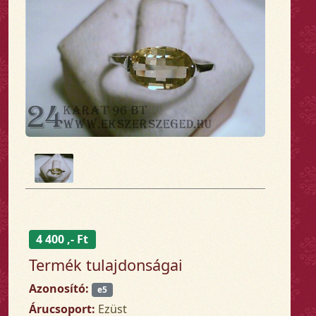
4 400 ,- Ft
Termék tulajdonságai
Azonosító:
e5
Árucsoport:
Ezüst