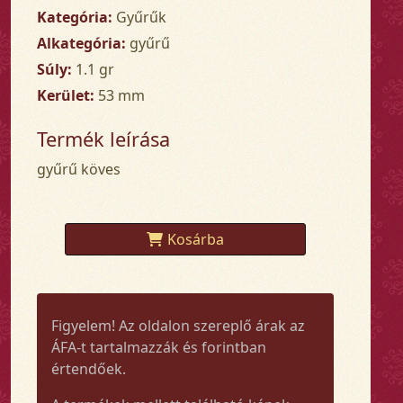
Kategória:
Gyűrűk
Alkategória:
gyűrű
Súly:
1.1 gr
Kerület:
53 mm
Termék leírása
gyűrű köves
Kosárba
Figyelem! Az oldalon szereplő árak az
ÁFA-t tartalmazzák és forintban
értendőek.