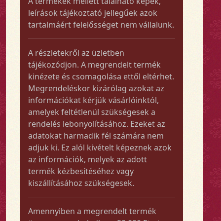
A termékek mellett található képek,
leírások tájékoztató jellegűek azok
tartalmáért felelősséget nem vállalunk.
A részletekről az üzletben
tájékozódjon. A megrendelt termék
kinézete és csomagolása ettől eltérhet.
Megrendeléskor kizárólag azokat az
információkat kérjük vásárlóinktól,
amelyek feltétlenül szükségesek a
rendelés lebonyolításához. Ezeket az
adatokat harmadik fél számára nem
adjuk ki. Ez alól kivételt képeznek azok
az információk, melyek az adott
termék kézbesítéséhez vagy
kiszállításához szükségesek.
Amennyiben a megrendelt termék