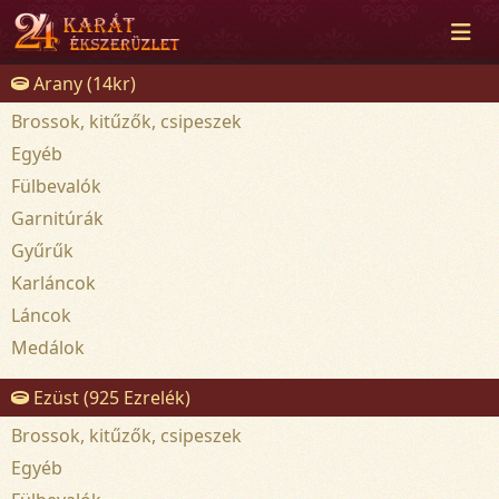
Arany (14kr)
Brossok, kitűzők, csipeszek
Egyéb
Fülbevalók
Garnitúrák
Gyűrűk
Karláncok
Láncok
Medálok
Ezüst (925 Ezrelék)
Brossok, kitűzők, csipeszek
Egyéb