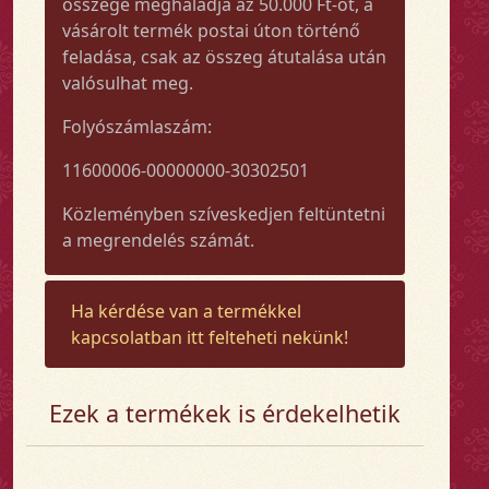
összege meghaladja az 50.000 Ft-ot, a
vásárolt termék postai úton történő
feladása, csak az összeg átutalása után
valósulhat meg.
Folyószámlaszám:
11600006-00000000-30302501
Közleményben szíveskedjen feltüntetni
a megrendelés számát.
Ha kérdése van a termékkel
kapcsolatban itt felteheti nekünk!
Ezek a termékek is érdekelhetik