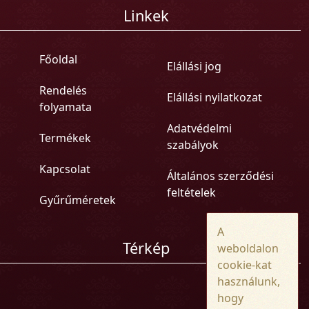
Linkek
Főoldal
Elállási jog
Rendelés
Elállási nyilatkozat
folyamata
Adatvédelmi
Termékek
szabályok
Kapcsolat
Általános szerződési
feltételek
Gyűrűméretek
A
Térkép
weboldalon
cookie-kat
használunk,
hogy