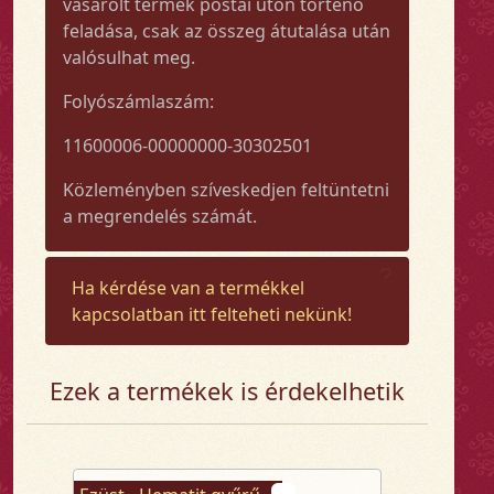
vásárolt termék postai úton történő
feladása, csak az összeg átutalása után
valósulhat meg.
Folyószámlaszám:
11600006-00000000-30302501
Közleményben szíveskedjen feltüntetni
a megrendelés számát.
Ha kérdése van a termékkel
kapcsolatban itt felteheti nekünk!
Ezek a termékek is érdekelhetik