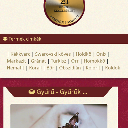
Termék cimkék
|
Kékkvarc
|
Swarovski köves
|
Holdkõ
|
Onix
|
Markazit
|
Gránát
|
Türkisz
|
Orr
|
Homokkõ
|
Hematit
|
Korall
|
Bõr
|
Obszidián
|
Kolorit
|
Köldök
Gyűrű - Gyűrűk - Arany és ezüst ékszerek