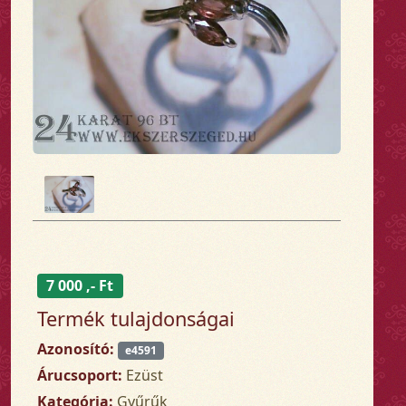
7 000 ,- Ft
Termék tulajdonságai
Azonosító:
e4591
Árucsoport:
Ezüst
Kategória:
Gyűrűk