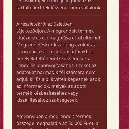
leírások tájékoztató jellegűek azok
tartalmáért felelősséget nem vállalunk.
A részletekről az üzletben
tájékozódjon. A megrendelt termék
kinézete és csomagolása ettől eltérhet.
Megrendeléskor kizárólag azokat az
információkat kérjük vásárlóinktól,
amelyek feltétlenül szükségesek a
rendelés lebonyolításához. Ezeket az
adatokat harmadik fél számára nem
adjuk ki. Ez alól kivételt képeznek azok
az információk, melyek az adott
termék kézbesítéséhez vagy
kiszállításához szükségesek.
Amennyiben a megrendelt termék
összege meghaladja az 50.000 Ft-ot, a