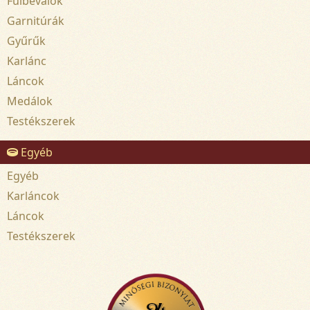
Fülbevalók
Garnitúrák
Gyűrűk
Karlánc
Láncok
Medálok
Testékszerek
Egyéb
Egyéb
Karláncok
Láncok
Testékszerek