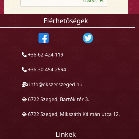
4 800,- Ft
Elérhetőségek
+36-62-424-119
+36-30-454-2594
info@ekszerszeged.hu
6722 Szeged, Bartók tér 3.
6722 Szeged, Mikszáth Kálmán utca 12.
Linkek