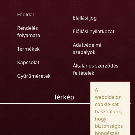
Főoldal
Elállási jog
Rendelés
Elállási nyilatkozat
folyamata
Adatvédelmi
Termékek
szabályok
Kapcsolat
Általános szerződési
feltételek
Gyűrűméretek
A
Térkép
weboldalon
cookie-kat
használunk,
hogy
biztonságos
böngészés