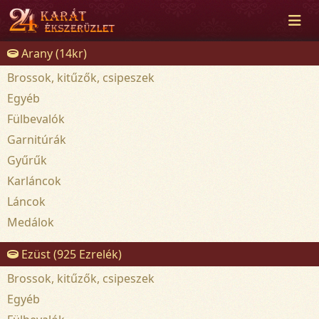
Arany (14kr)
Brossok, kitűzők, csipeszek
Egyéb
Fülbevalók
Garnitúrák
Gyűrűk
Karláncok
Láncok
Medálok
Ezüst (925 Ezrelék)
Brossok, kitűzők, csipeszek
Egyéb