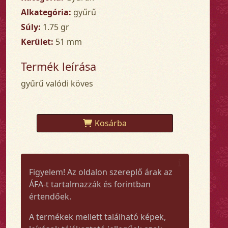
Alkategória:
gyűrű
Súly:
1.75 gr
Kerület:
51 mm
Termék leírása
gyűrű valódi köves
Kosárba
Figyelem! Az oldalon szereplő árak az
ÁFA-t tartalmazzák és forintban
értendőek.
A termékek mellett található képek,