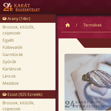
Arany (14kr)
Termékek
Brossok, kitűzők,
csipeszek
Egyéb
Fülbevalók
Garnitúrák
Gyűrűk
Karláncok
Láncok
Medálok
Ezüst (925 Ezrelék)
Brossok, kitűzők,
csipeszek