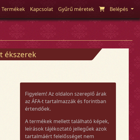
Termékek
Kapcsolat
Gyűrű méretek
Belépés
t ékszerek
Figyelem! Az oldalon szereplő árak
az ÁFA-t tartalmazzák és forintban
értendőek.
A termékek mellett található képek,
leírások tájékoztató jellegűek azok
tartalmáért felelősséget nem