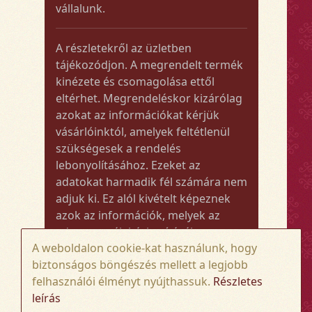
vállalunk.
A részletekről az üzletben
tájékozódjon. A megrendelt termék
kinézete és csomagolása ettől
eltérhet. Megrendeléskor kizárólag
azokat az információkat kérjük
vásárlóinktól, amelyek feltétlenül
szükségesek a rendelés
lebonyolításához. Ezeket az
adatokat harmadik fél számára nem
adjuk ki. Ez alól kivételt képeznek
azok az információk, melyek az
adott termék kézbesítéséhez vagy
A weboldalon cookie-kat használunk, hogy
kiszállításához szükségesek.
biztonságos böngészés mellett a legjobb
felhasználói élményt nyújthassuk.
Részletes
Amennyiben a megrendelt termék
leírás
összege meghaladja az 50.000 Ft-ot,