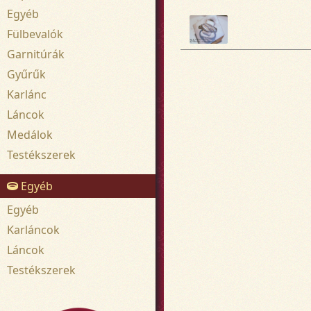
Egyéb
Fülbevalók
Garnitúrák
Gyűrűk
Karlánc
Láncok
Medálok
Testékszerek
Egyéb
Egyéb
Karláncok
Láncok
Testékszerek