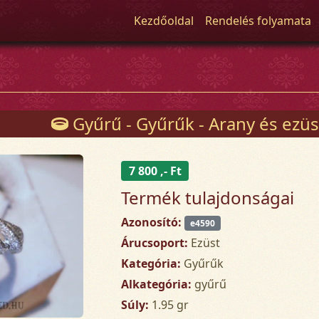
Kezdőoldal
Rendelés folyamata
Gyűrű - Gyűrűk - Arany és ezüs
7 800 ,- Ft
Termék tulajdonságai
Azonosító:
e4590
Árucsoport:
Ezüst
Kategória:
Gyűrűk
Alkategória:
gyűrű
Súly:
1.95 gr