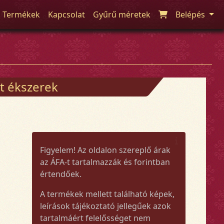
Termékek
Kapcsolat
Gyűrű méretek
Belépés
t ékszerek
Figyelem! Az oldalon szereplő árak
az ÁFA-t tartalmazzák és forintban
értendőek.
A termékek mellett található képek,
leírások tájékoztató jellegűek azok
tartalmáért felelősséget nem