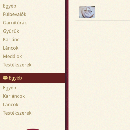
Egyéb
Fülbevalók
Garnitúrák
Gyűrűk
Karlánc
Láncok
Medálok
Testékszerek
Egyéb
Egyéb
Karláncok
Láncok
Testékszerek