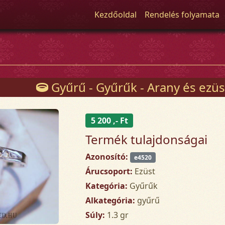
Kezdőoldal
Rendelés folyamata
Gyűrű - Gyűrűk - Arany és ezüs
5 200 ,- Ft
Termék tulajdonságai
Azonosító:
e4520
Árucsoport:
Ezüst
Kategória:
Gyűrűk
Alkategória:
gyűrű
Súly:
1.3 gr