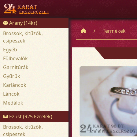
Arany (14kr)
Termékek
Brossok, kitűzők,
csipeszek
Egyéb
Fülbevalók
Garnitúrák
Gyűrűk
Karláncok
Láncok
Medálok
Ezüst (925 Ezrelék)
Brossok, kitűzők,
csipeszek