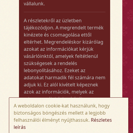
vállalunk.
A részletekről az üzletben
tájékozódjon. A megrendelt termék
kinézete és csomagolása ettől
eltérhet. Megrendeléskor kizárólag
azokat az információkat kérjük
vásárlóinktól, amelyek feltétlenül
szükségesek a rendelés
lebonyolításához. Ezeket az
adatokat harmadik fél számára nem
adjuk ki. Ez alól kivételt képeznek
azok az információk, melyek az
adott termék kézbesítéséhez vagy
A weboldalon cookie-kat használunk, hogy
kiszállításához szükségesek.
biztonságos böngészés mellett a legjobb
felhasználói élményt nyújthassuk.
Részletes
Amennyiben a megrendelt termék
leírás
összege meghaladja az 50.000 Ft-ot,