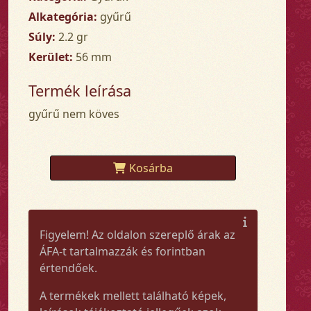
Alkategória:
gyűrű
Súly:
2.2 gr
Kerület:
56 mm
Termék leírása
gyűrű nem köves
Kosárba
Figyelem! Az oldalon szereplő árak az
ÁFA-t tartalmazzák és forintban
értendőek.
A termékek mellett található képek,