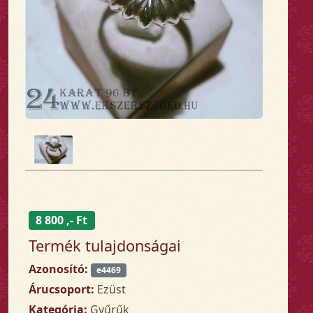
8 800 ,- Ft
Termék tulajdonságai
Azonosító:
e4469
Árucsoport:
Ezüst
Kategória:
Gyűrűk