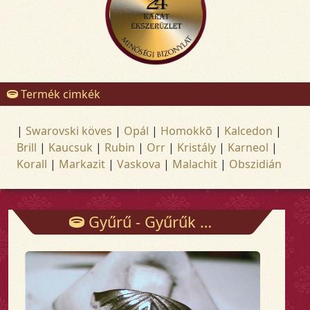
Termék cimkék
|
Swarovski köves
|
Opál
|
Homokkõ
|
Kalcedon
|
Brill
|
Kaucsuk
|
Rubin
|
Orr
|
Kristály
|
Karneol
|
Korall
|
Markazit
|
Vaskova
|
Malachit
|
Obszidián
Gyűrű - Gyűrűk - Arany és ezüst ékszerek