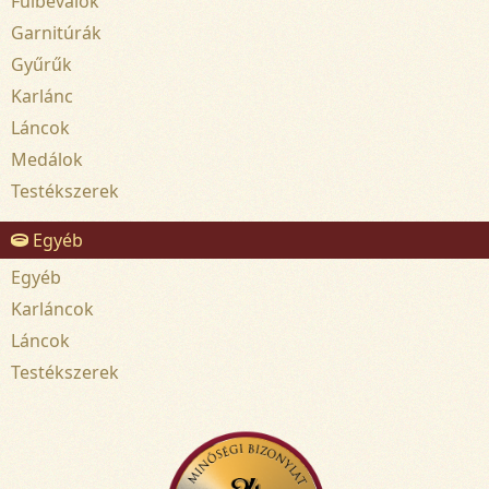
Fülbevalók
Garnitúrák
Gyűrűk
Karlánc
Láncok
Medálok
Testékszerek
Egyéb
Egyéb
Karláncok
Láncok
Testékszerek