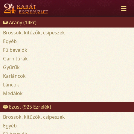
Arany (14kr)
Brossok, kitűzők, csipeszek
Egyéb
Fülbevalók
Garnitúrák
Gyűrűk
Karláncok
Láncok
Medálok
Ezüst (925 Ezrelék)
Brossok, kitűzők, csipeszek
Egyéb