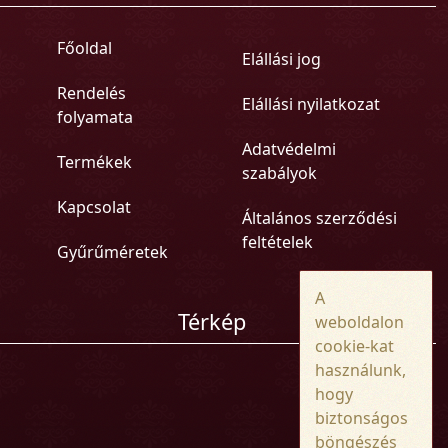
Főoldal
Elállási jog
Rendelés
Elállási nyilatkozat
folyamata
Adatvédelmi
Termékek
szabályok
Kapcsolat
Általános szerződési
feltételek
Gyűrűméretek
A
Térkép
weboldalon
cookie-kat
használunk,
hogy
biztonságos
böngészés