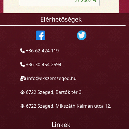
27 200,- Ft
Elérhetőségek
+36-62-424-119
+36-30-454-2594
info@ekszerszeged.hu
6722 Szeged, Bartók tér 3.
6722 Szeged, Mikszáth Kálmán utca 12.
Linkek