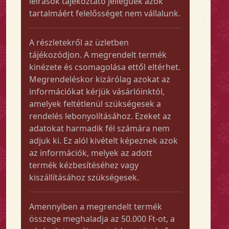
leírások tájékoztató jellegűek azok
tartalmáért felelősséget nem vállalunk.
A részletekről az üzletben
tájékozódjon. A megrendelt termék
kinézete és csomagolása ettől eltérhet.
Megrendeléskor kizárólag azokat az
információkat kérjük vásárlóinktól,
amelyek feltétlenül szükségesek a
rendelés lebonyolításához. Ezeket az
adatokat harmadik fél számára nem
adjuk ki. Ez alól kivételt képeznek azok
az információk, melyek az adott
termék kézbesítéséhez vagy
kiszállításához szükségesek.
Amennyiben a megrendelt termék
összege meghaladja az 50.000 Ft-ot, a