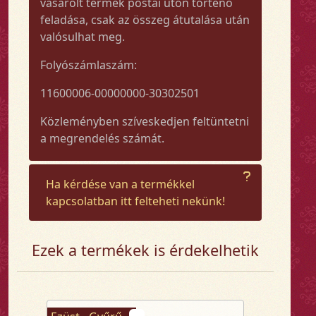
vásárolt termék postai úton történő
feladása, csak az összeg átutalása után
valósulhat meg.
Folyószámlaszám:
11600006-00000000-30302501
Közleményben szíveskedjen feltüntetni
a megrendelés számát.
Ha kérdése van a termékkel
kapcsolatban itt felteheti nekünk!
Ezek a termékek is érdekelhetik