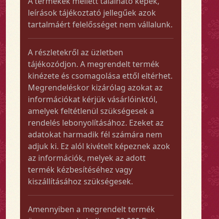
A termékek mellett található képek,
leírások tájékoztató jellegűek azok
tartalmáért felelősséget nem vállalunk.
A részletekről az üzletben
tájékozódjon. A megrendelt termék
kinézete és csomagolása ettől eltérhet.
Megrendeléskor kizárólag azokat az
információkat kérjük vásárlóinktól,
amelyek feltétlenül szükségesek a
rendelés lebonyolításához. Ezeket az
adatokat harmadik fél számára nem
adjuk ki. Ez alól kivételt képeznek azok
az információk, melyek az adott
termék kézbesítéséhez vagy
kiszállításához szükségesek.
Amennyiben a megrendelt termék