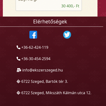
30 400,- Ft
Elérhetőségek
+36-62-424-119
+36-30-454-2594
info@ekszerszeged.hu
6722 Szeged, Bartók tér 3.
6722 Szeged, Mikszáth Kálmán utca 12.