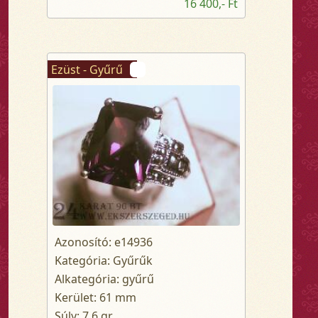
16 400,- Ft
Ezüst - Gyűrű
Azonosító: e14936
Kategória: Gyűrűk
Alkategória: gyűrű
Kerület: 61 mm
Súly: 7.6 gr