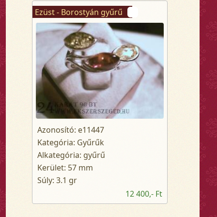
Ezüst - Borostyán gyűrű
Azonosító: e11447
Kategória: Gyűrűk
Alkategória: gyűrű
Kerület: 57 mm
Súly: 3.1 gr
12 400,- Ft