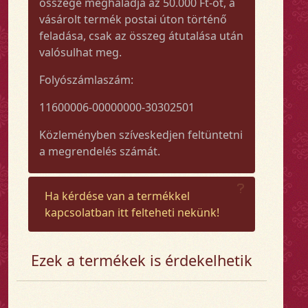
összege meghaladja az 50.000 Ft-ot, a
vásárolt termék postai úton történő
feladása, csak az összeg átutalása után
valósulhat meg.
Folyószámlaszám:
11600006-00000000-30302501
Közleményben szíveskedjen feltüntetni
a megrendelés számát.
Ha kérdése van a termékkel
kapcsolatban itt felteheti nekünk!
Ezek a termékek is érdekelhetik