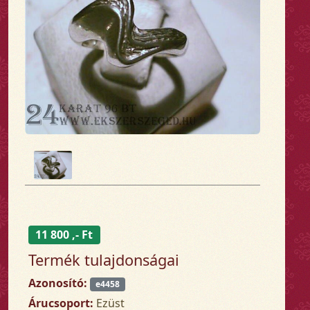
11 800 ,- Ft
Termék tulajdonságai
Azonosító:
e4458
Árucsoport:
Ezüst