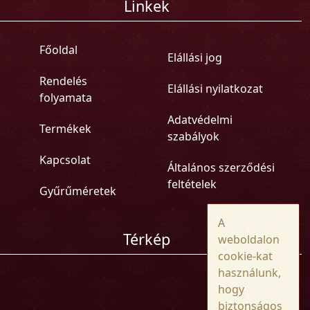
Linkek
Főoldal
Elállási jog
Rendelés
Elállási nyilatkozat
folyamata
Adatvédelmi
Termékek
szabályok
Kapcsolat
Általános szerződési
feltételek
Gyűrűméretek
A
Térkép
weboldalon
cookie-kat
használunk,
hogy
biztonságos