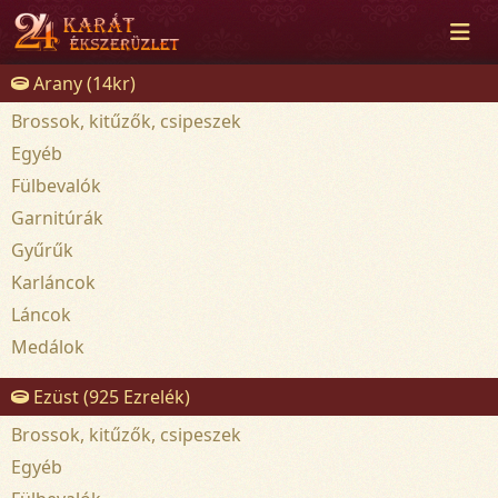
Arany (14kr)
Brossok, kitűzők, csipeszek
Egyéb
Fülbevalók
Garnitúrák
Gyűrűk
Karláncok
Láncok
Medálok
Ezüst (925 Ezrelék)
Brossok, kitűzők, csipeszek
Egyéb