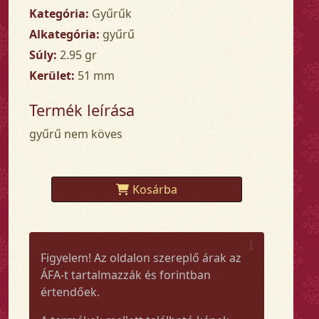
Kategória:
Gyűrűk
Alkategória:
gyűrű
Súly:
2.95 gr
Kerület:
51 mm
Termék leírása
gyűrű nem köves
Kosárba
Figyelem! Az oldalon szereplő árak az
ÁFA-t tartalmazzák és forintban
értendőek.