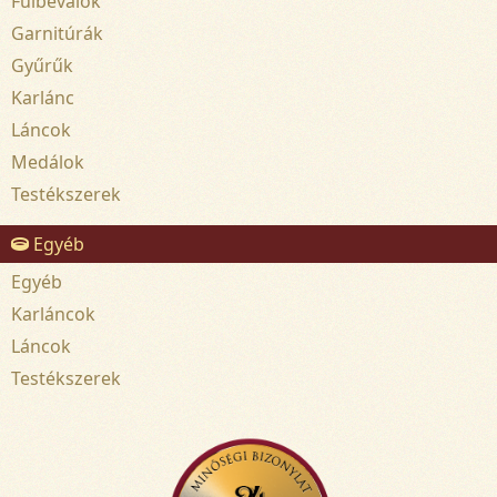
Fülbevalók
Garnitúrák
Gyűrűk
Karlánc
Láncok
Medálok
Testékszerek
Egyéb
Egyéb
Karláncok
Láncok
Testékszerek