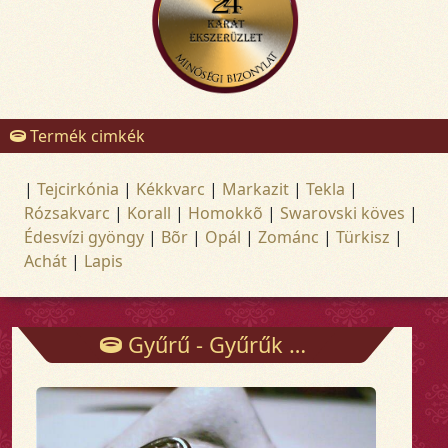
Termék cimkék
|
Tejcirkónia
|
Kékkvarc
|
Markazit
|
Tekla
|
Rózsakvarc
|
Korall
|
Homokkõ
|
Swarovski köves
|
Édesvízi gyöngy
|
Bõr
|
Opál
|
Zománc
|
Türkisz
|
Achát
|
Lapis
Gyűrű - Gyűrűk - Arany és ezüst ékszerek