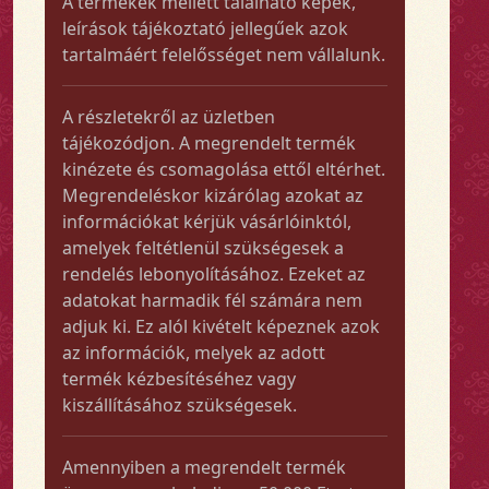
A termékek mellett található képek,
leírások tájékoztató jellegűek azok
tartalmáért felelősséget nem vállalunk.
A részletekről az üzletben
tájékozódjon. A megrendelt termék
kinézete és csomagolása ettől eltérhet.
Megrendeléskor kizárólag azokat az
információkat kérjük vásárlóinktól,
amelyek feltétlenül szükségesek a
rendelés lebonyolításához. Ezeket az
adatokat harmadik fél számára nem
adjuk ki. Ez alól kivételt képeznek azok
az információk, melyek az adott
termék kézbesítéséhez vagy
kiszállításához szükségesek.
Amennyiben a megrendelt termék