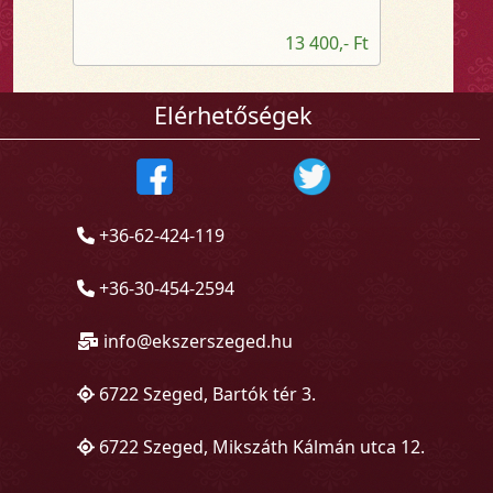
13 400,- Ft
Elérhetőségek
+36-62-424-119
+36-30-454-2594
info@ekszerszeged.hu
6722 Szeged, Bartók tér 3.
6722 Szeged, Mikszáth Kálmán utca 12.