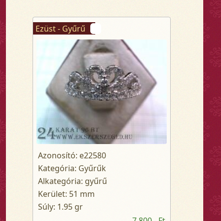
Ezüst - Gyűrű
Azonosító: e22580
Kategória: Gyűrűk
Alkategória: gyűrű
Kerület: 51 mm
Súly: 1.95 gr
7 800,- Ft