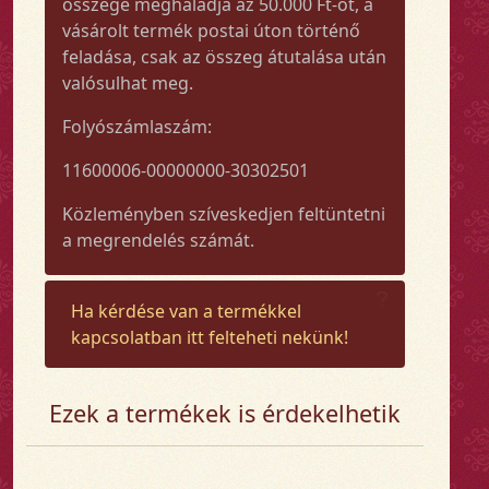
összege meghaladja az 50.000 Ft-ot, a
vásárolt termék postai úton történő
feladása, csak az összeg átutalása után
valósulhat meg.
Folyószámlaszám:
11600006-00000000-30302501
Közleményben szíveskedjen feltüntetni
a megrendelés számát.
Ha kérdése van a termékkel
kapcsolatban itt felteheti nekünk!
Ezek a termékek is érdekelhetik