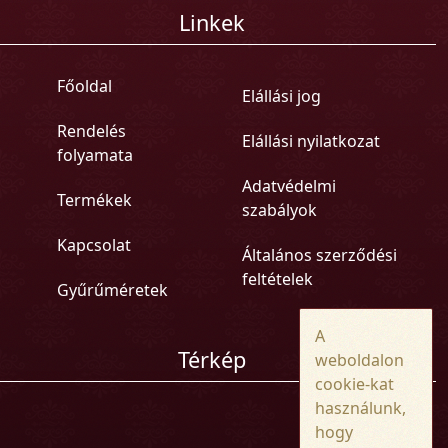
Linkek
Főoldal
Elállási jog
Rendelés
Elállási nyilatkozat
folyamata
Adatvédelmi
Termékek
szabályok
Kapcsolat
Általános szerződési
feltételek
Gyűrűméretek
A
Térkép
weboldalon
cookie-kat
használunk,
hogy