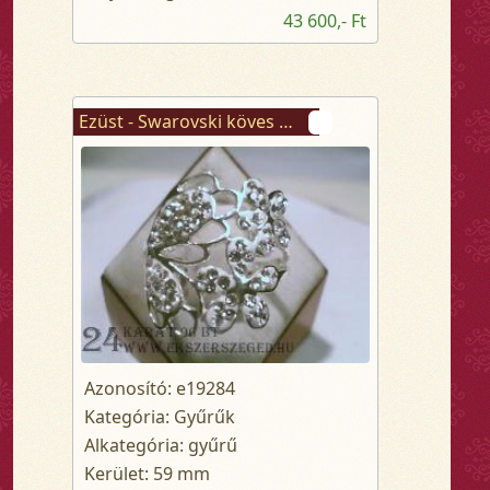
43 600,- Ft
Ezüst - Swarovski köves gyűrű
Azonosító: e19284
Kategória: Gyűrűk
Alkategória: gyűrű
Kerület: 59 mm