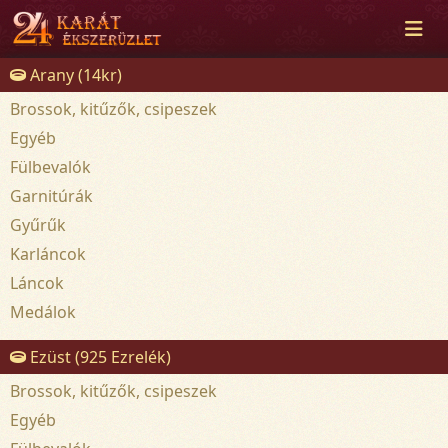
Arany (14kr)
Brossok, kitűzők, csipeszek
Egyéb
Fülbevalók
Garnitúrák
Gyűrűk
Karláncok
Láncok
Medálok
Ezüst (925 Ezrelék)
Brossok, kitűzők, csipeszek
Egyéb