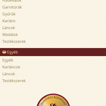
Fülbevalók
Garnitúrák
Gyűrűk
Karlánc
Láncok
Medálok
Testékszerek
Egyéb
Egyéb
Karláncok
Láncok
Testékszerek