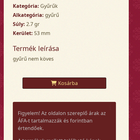
Kategória:
Gyűrűk
Alkategória:
gyűrű
Súly:
2.7 gr
Kerület:
53 mm
Termék leírása
gyűrű nem köves
Kosárba
Figyelem! Az oldalon szereplő árak az
ÁFA-t tartalmazzák és forintban
értendőek.