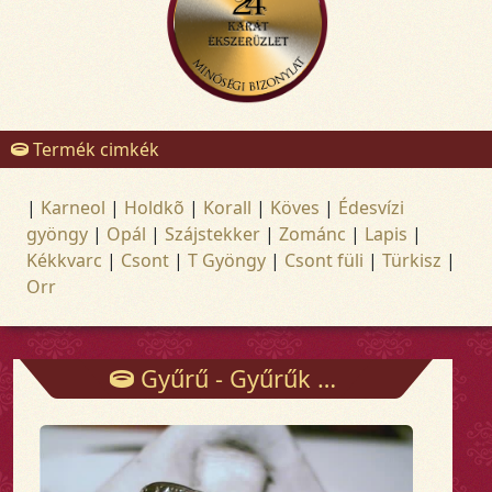
Termék cimkék
|
Karneol
|
Holdkõ
|
Korall
|
Köves
|
Édesvízi
gyöngy
|
Opál
|
Szájstekker
|
Zománc
|
Lapis
|
Kékkvarc
|
Csont
|
T Gyöngy
|
Csont füli
|
Türkisz
|
Orr
Gyűrű - Gyűrűk - Arany és ezüst ékszerek