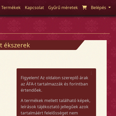
Termékek
Kapcsolat
Gyűrű méretek
Belépés
t ékszerek
Figyelem! Az oldalon szereplő árak
az ÁFA-t tartalmazzák és forintban
értendőek.
A termékek mellett található képek,
leírások tájékoztató jellegűek azok
tartalmáért felelősséget nem