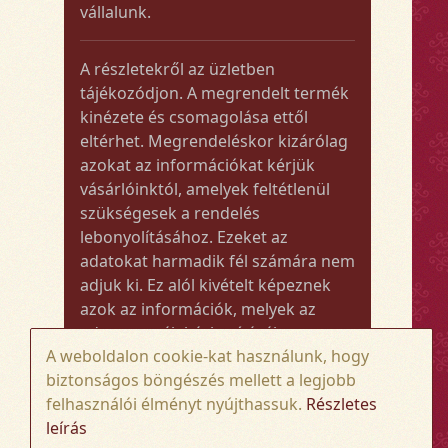
vállalunk.
A részletekről az üzletben
tájékozódjon. A megrendelt termék
kinézete és csomagolása ettől
eltérhet. Megrendeléskor kizárólag
azokat az információkat kérjük
vásárlóinktól, amelyek feltétlenül
szükségesek a rendelés
lebonyolításához. Ezeket az
adatokat harmadik fél számára nem
adjuk ki. Ez alól kivételt képeznek
azok az információk, melyek az
adott termék kézbesítéséhez vagy
A weboldalon cookie-kat használunk, hogy
kiszállításához szükségesek.
biztonságos böngészés mellett a legjobb
felhasználói élményt nyújthassuk.
Részletes
Amennyiben a megrendelt termék
leírás
összege meghaladja az 50.000 Ft-ot,