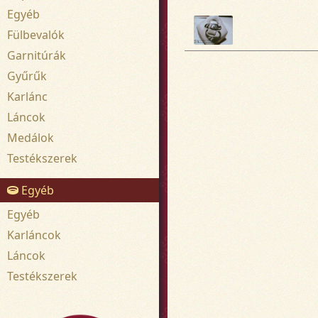
Egyéb
Fülbevalók
Garnitúrák
Gyűrűk
Karlánc
Láncok
Medálok
Testékszerek
Egyéb
Egyéb
Karláncok
Láncok
Testékszerek