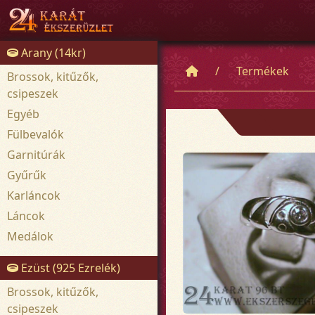
Arany (14kr)
Termékek
Brossok, kitűzők,
csipeszek
Egyéb
Fülbevalók
Garnitúrák
Gyűrűk
Karláncok
Láncok
Medálok
Ezüst (925 Ezrelék)
Brossok, kitűzők,
csipeszek