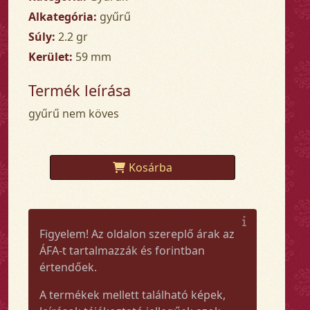
Alkategória:
gyűrű
Súly:
2.2 gr
Kerület:
59 mm
Termék leírása
gyűrű nem köves
Kosárba
Figyelem! Az oldalon szereplő árak az
ÁFA-t tartalmazzák és forintban
értendőek.
A termékek mellett található képek,