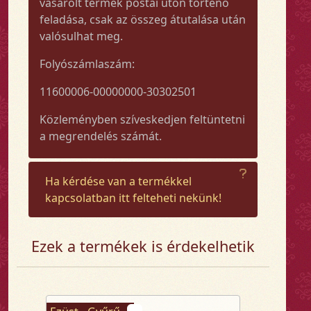
vásárolt termék postai úton történő
feladása, csak az összeg átutalása után
valósulhat meg.
Folyószámlaszám:
11600006-00000000-30302501
Közleményben szíveskedjen feltüntetni
a megrendelés számát.
Ha kérdése van a termékkel
kapcsolatban itt felteheti nekünk!
Ezek a termékek is érdekelhetik