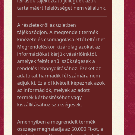
leírások tájékoztató jellegűek azok
tartalmáért felelősséget nem vállalunk.
A részletekről az üzletben
tájékozódjon. A megrendelt termék
kinézete és csomagolása ettől eltérhet.
Megrendeléskor kizárólag azokat az
információkat kérjük vásárlóinktól,
amelyek feltétlenül szükségesek a
rendelés lebonyolításához. Ezeket az
adatokat harmadik fél számára nem
adjuk ki. Ez alól kivételt képeznek azok
az információk, melyek az adott
termék kézbesítéséhez vagy
kiszállításához szükségesek.
Amennyiben a megrendelt termék
összege meghaladja az 50.000 Ft-ot, a