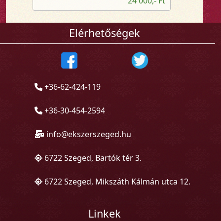
24 000,- Ft
Elérhetőségek
+36-62-424-119
+36-30-454-2594
info@ekszerszeged.hu
6722 Szeged, Bartók tér 3.
6722 Szeged, Mikszáth Kálmán utca 12.
Linkek