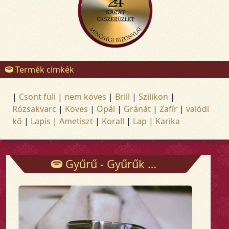
Termék cimkék
|
Csont füli
|
nem köves
|
Brill
|
Szilikon
|
Rózsakvarc
|
Köves
|
Opál
|
Gránát
|
Zafír
|
valódi
kõ
|
Lapis
|
Ametiszt
|
Korall
|
Lap
|
Karika
Gyűrű - Gyűrűk - Arany és ezüst ékszerek