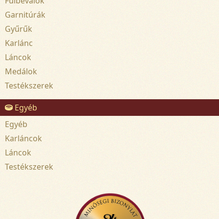
Fülbevalók
Garnitúrák
Gyűrűk
Karlánc
Láncok
Medálok
Testékszerek
Egyéb
Egyéb
Karláncok
Láncok
Testékszerek