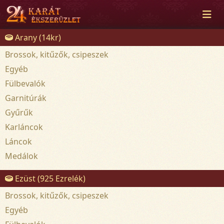
Arany (14kr)
Brossok, kitűzők, csipeszek
Egyéb
Fülbevalók
Garnitúrák
Gyűrűk
Karláncok
Láncok
Medálok
Ezüst (925 Ezrelék)
Brossok, kitűzők, csipeszek
Egyéb