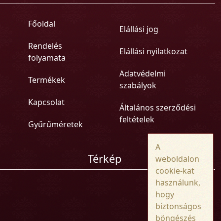
Főoldal
Elállási jog
Rendelés
Elállási nyilatkozat
folyamata
Adatvédelmi
Termékek
szabályok
Kapcsolat
Általános szerződési
feltételek
Gyűrűméretek
A
Térkép
weboldalon
cookie-kat
használunk,
hogy
biztonságos
böngészés