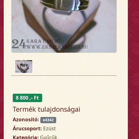
8 800 ,- Ft
Termék tulajdonságai
Azonosító:
e4342
Árucsoport:
Ezüst
Kategória:
Gyűrűk