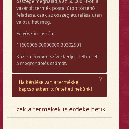
összege meghaladja az 50.000 Ft-ot, a
vásárolt termék postai úton történő
feladása, csak az összeg átutalása után
valósulhat meg.
Folyószámlaszám:
11600006-00000000-30302501
Közleményben szíveskedjen feltüntetni
a megrendelés számát.
Ha kérdése van a termékkel
kapcsolatban itt felteheti nekünk!
Ezek a termékek is érdekelhetik