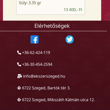
Súly: 3.35 gr
13 400,- Ft
Elérhetőségek
+36-62-424-119
+36-30-454-2594
info@ekszerszeged.hu
6722 Szeged, Bartók tér 3.
6722 Szeged, Mikszáth Kálmán utca 12.