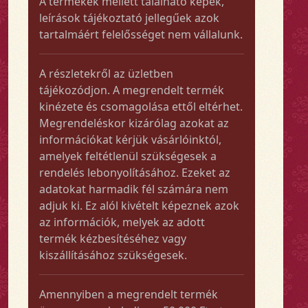
A termékek mellett található képek,
leírások tájékoztató jellegűek azok
tartalmáért felelősséget nem vállalunk.
A részletekről az üzletben
tájékozódjon. A megrendelt termék
kinézete és csomagolása ettől eltérhet.
Megrendeléskor kizárólag azokat az
információkat kérjük vásárlóinktól,
amelyek feltétlenül szükségesek a
rendelés lebonyolításához. Ezeket az
adatokat harmadik fél számára nem
adjuk ki. Ez alól kivételt képeznek azok
az információk, melyek az adott
termék kézbesítéséhez vagy
kiszállításához szükségesek.
Amennyiben a megrendelt termék