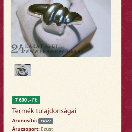
7 600 ,- Ft
Termék tulajdonságai
Azonosító:
e4327
Árucsoport:
Ezüst