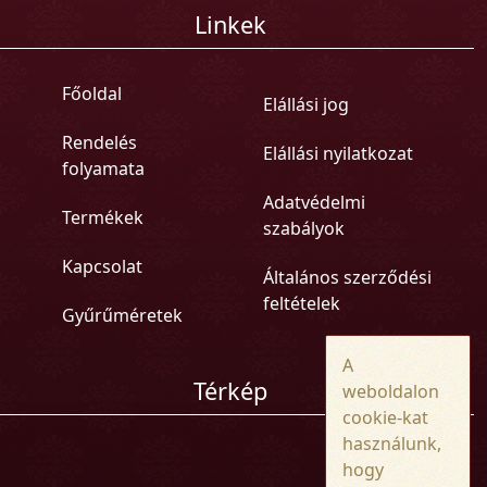
Linkek
Főoldal
Elállási jog
Rendelés
Elállási nyilatkozat
folyamata
Adatvédelmi
Termékek
szabályok
Kapcsolat
Általános szerződési
feltételek
Gyűrűméretek
A
Térkép
weboldalon
cookie-kat
használunk,
hogy