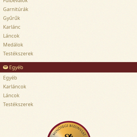
Fülbevalók
Garnitúrák
Gyűrűk
Karlánc
Láncok
Medálok
Testékszerek
Egyéb
Egyéb
Karláncok
Láncok
Testékszerek