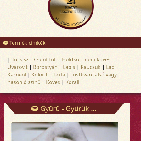
Termék cimkék
|
Türkisz
|
Csont füli
|
Holdkõ
|
nem köves
|
Uvarovit
|
Borostyán
|
Lapis
|
Kaucsuk
|
Lap
|
Karneol
|
Kolorit
|
Tekla
|
Füstkvarc alsó vagy
hasonló színû
|
Köves
|
Korall
Gyűrű - Gyűrűk - Arany és ezüst ékszerek