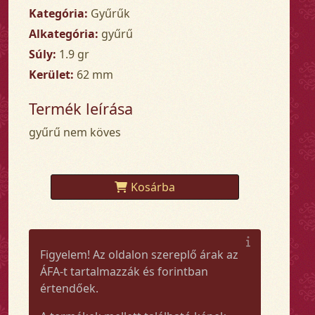
Kategória:
Gyűrűk
Alkategória:
gyűrű
Súly:
1.9 gr
Kerület:
62 mm
Termék leírása
gyűrű nem köves
Kosárba
Figyelem! Az oldalon szereplő árak az
ÁFA-t tartalmazzák és forintban
értendőek.