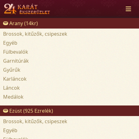
Arany (14kr)
Brossok, kitűzők, csipeszek
Egyéb
Fülbevalók
Garnitúrák
Gyűrűk
Karláncok
Láncok
Medálok
Ezüst (925 Ezrelék)
Brossok, kitűzők, csipeszek
Egyéb