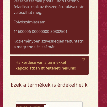
vásárolt termék postai úton történő
feladása, csak az összeg átutalása után
valósulhat meg.
Folyószámlaszám:
11600006-00000000-30302501
Közleményben szíveskedjen feltüntetni
a megrendelés számát.
Ha kérdése van a termékkel
kapcsolatban itt felteheti nekünk!
Ezek a termékek is érdekelhetik