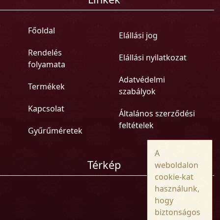
Főoldal
Elállási jog
Rendelés
Elállási nyilatkozat
folyamata
Adatvédelmi
Termékek
szabályok
Kapcsolat
Általános szerződési
feltételek
Gyűrűméretek
A
Térkép
weboldalon
cookie-kat
használunk,
hogy
biztonságos