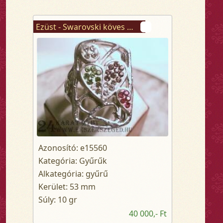
Ezüst - Swarovski köves gyűrű
Azonosító: e15560
Kategória: Gyűrűk
Alkategória: gyűrű
Kerület: 53 mm
Súly: 10 gr
40 000,- Ft