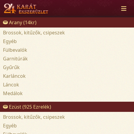
Arany (14kr)
Brossok, kitűzők, csipeszek
Egyéb
Fülbevalók
Garnitúrák
Gyűrűk
Karláncok
Láncok
Medálok
Ezüst (925 Ezrelék)
Brossok, kitűzők, csipeszek
Egyéb