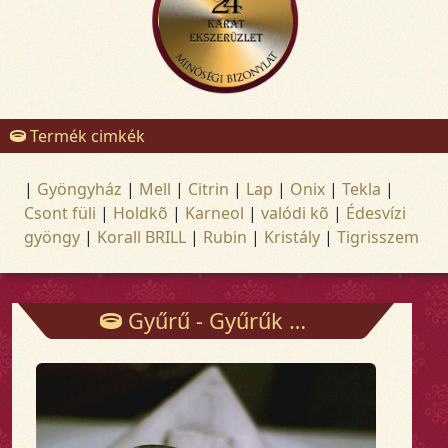
Termék cimkék
|
Gyöngyház
|
Mell
|
Citrin
|
Lap
|
Onix
|
Tekla
|
Csont füli
|
Holdkõ
|
Karneol
|
valódi kõ
|
Édesvízi
gyöngy
|
Korall BRILL
|
Rubin
|
Kristály
|
Tigrisszem
Gyűrű - Gyűrűk - Arany és ezüst ékszerek