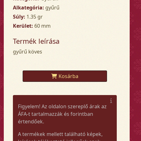
Alkategória:
gyűrű
Súly:
1.35 gr
Kerület:
60 mm
Termék leírása
gyűrű köves
Kosárba
Figyelem! Az oldalon szereplő árak az
ÁFA-t tartalmazzák és forintban
értendőek.
A termékek mellett található képek,