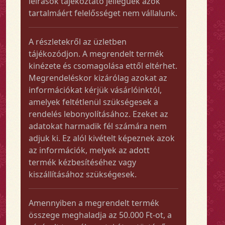
leírások tájékoztató jellegűek azok
tartalmáért felelősséget nem vállalunk.
A részletekről az üzletben
tájékozódjon. A megrendelt termék
kinézete és csomagolása ettől eltérhet.
Megrendeléskor kizárólag azokat az
információkat kérjük vásárlóinktól,
amelyek feltétlenül szükségesek a
rendelés lebonyolításához. Ezeket az
adatokat harmadik fél számára nem
adjuk ki. Ez alól kivételt képeznek azok
az információk, melyek az adott
termék kézbesítéséhez vagy
kiszállításához szükségesek.
Amennyiben a megrendelt termék
összege meghaladja az 50.000 Ft-ot, a