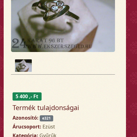
5 400 ,- Ft
Termék tulajdonságai
Azonosító:
e321
Árucsoport:
Ezüst
Kategória:
Gyűrűk