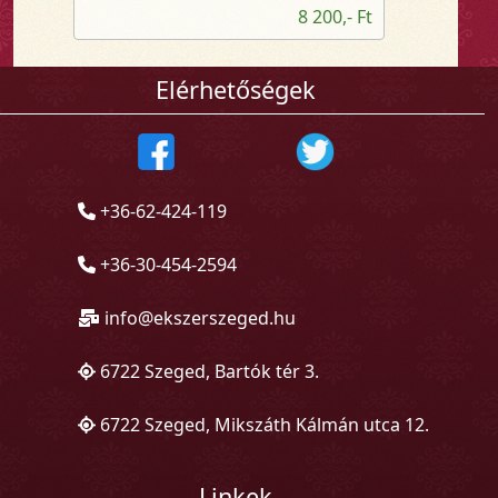
8 200,- Ft
Elérhetőségek
+36-62-424-119
+36-30-454-2594
info@ekszerszeged.hu
6722 Szeged, Bartók tér 3.
6722 Szeged, Mikszáth Kálmán utca 12.
Linkek