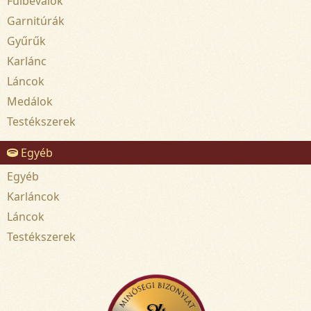
Fülbevalók
Garnitúrák
Gyűrűk
Karlánc
Láncok
Medálok
Testékszerek
Egyéb
Egyéb
Karláncok
Láncok
Testékszerek