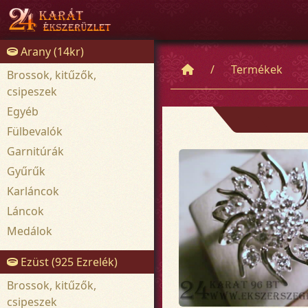
Arany (14kr)
Termékek
Brossok, kitűzők,
csipeszek
Egyéb
Fülbevalók
Garnitúrák
Gyűrűk
Karláncok
Láncok
Medálok
Ezüst (925 Ezrelék)
Brossok, kitűzők,
csipeszek