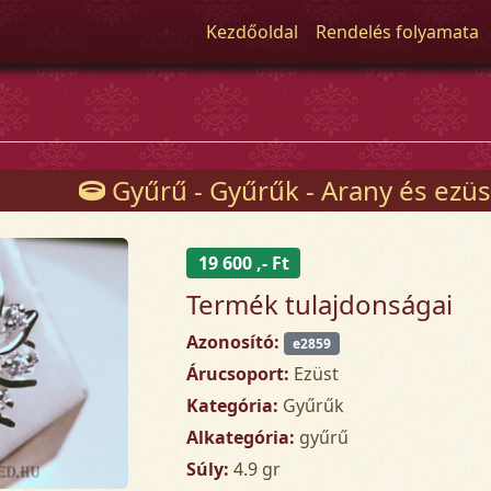
Kezdőoldal
Rendelés folyamata
Gyűrű - Gyűrűk - Arany és ezüs
19 600 ,- Ft
Termék tulajdonságai
Azonosító:
e2859
Árucsoport:
Ezüst
Kategória:
Gyűrűk
Alkategória:
gyűrű
Súly:
4.9 gr