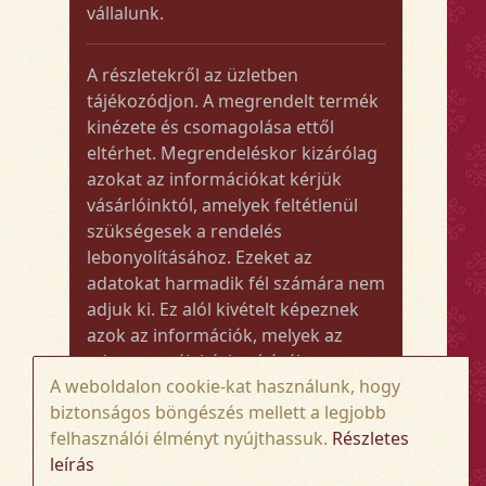
vállalunk.
A részletekről az üzletben
tájékozódjon. A megrendelt termék
kinézete és csomagolása ettől
eltérhet. Megrendeléskor kizárólag
azokat az információkat kérjük
vásárlóinktól, amelyek feltétlenül
szükségesek a rendelés
lebonyolításához. Ezeket az
adatokat harmadik fél számára nem
adjuk ki. Ez alól kivételt képeznek
azok az információk, melyek az
adott termék kézbesítéséhez vagy
A weboldalon cookie-kat használunk, hogy
kiszállításához szükségesek.
biztonságos böngészés mellett a legjobb
felhasználói élményt nyújthassuk.
Részletes
Amennyiben a megrendelt termék
leírás
összege meghaladja az 50.000 Ft-ot,