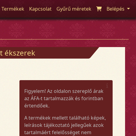
Termékek
Kapcsolat
Gyűrű méretek
Belépés
t ékszerek
Figyelem! Az oldalon szereplő árak
az ÁFA-t tartalmazzák és forintban
értendőek.
A termékek mellett található képek,
leírások tájékoztató jellegűek azok
tartalmáért felelősséget nem