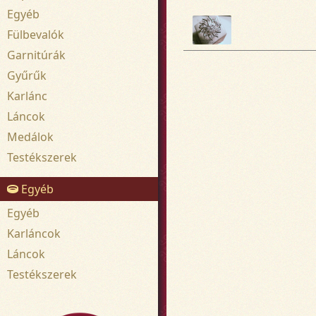
Egyéb
Fülbevalók
Garnitúrák
Gyűrűk
Karlánc
Láncok
Medálok
Testékszerek
Egyéb
Egyéb
Karláncok
Láncok
Testékszerek