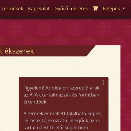
Termékek
Kapcsolat
Gyűrű méretek
Belépés
t ékszerek
Figyelem! Az oldalon szereplő árak
az ÁFA-t tartalmazzák és forintban
értendőek.
A termékek mellett található képek,
leírások tájékoztató jellegűek azok
tartalmáért felelősséget nem