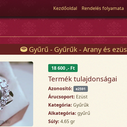
Kezdőoldal
Rendelés folyamata
Gyűrű - Gyűrűk - Arany és ezüs
18 600 ,- Ft
Termék tulajdonságai
Azonosító:
e2591
Árucsoport:
Ezüst
Kategória:
Gyűrűk
Alkategória:
gyűrű
Súly:
4.65 gr