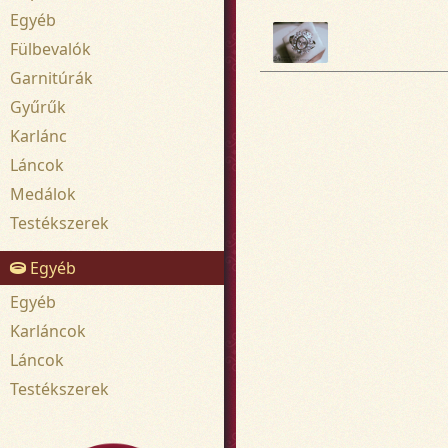
Egyéb
Fülbevalók
Garnitúrák
Gyűrűk
Karlánc
Láncok
Medálok
Testékszerek
Egyéb
Egyéb
Karláncok
Láncok
Testékszerek