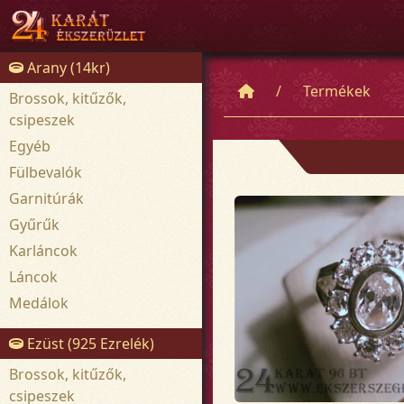
Arany (14kr)
Termékek
Brossok, kitűzők,
csipeszek
Egyéb
Fülbevalók
Garnitúrák
Gyűrűk
Karláncok
Láncok
Medálok
Ezüst (925 Ezrelék)
Brossok, kitűzők,
csipeszek