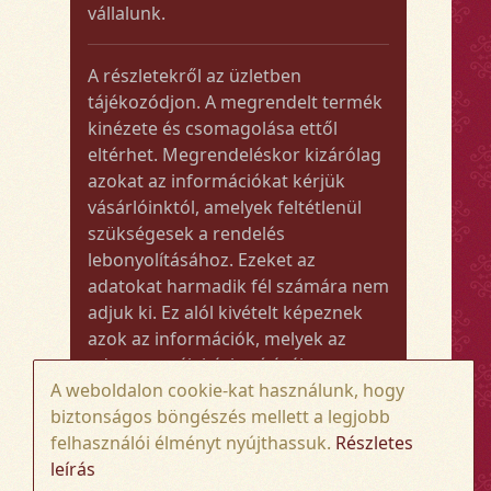
vállalunk.
A részletekről az üzletben
tájékozódjon. A megrendelt termék
kinézete és csomagolása ettől
eltérhet. Megrendeléskor kizárólag
azokat az információkat kérjük
vásárlóinktól, amelyek feltétlenül
szükségesek a rendelés
lebonyolításához. Ezeket az
adatokat harmadik fél számára nem
adjuk ki. Ez alól kivételt képeznek
azok az információk, melyek az
adott termék kézbesítéséhez vagy
A weboldalon cookie-kat használunk, hogy
kiszállításához szükségesek.
biztonságos böngészés mellett a legjobb
felhasználói élményt nyújthassuk.
Részletes
Amennyiben a megrendelt termék
leírás
összege meghaladja az 50.000 Ft-ot,