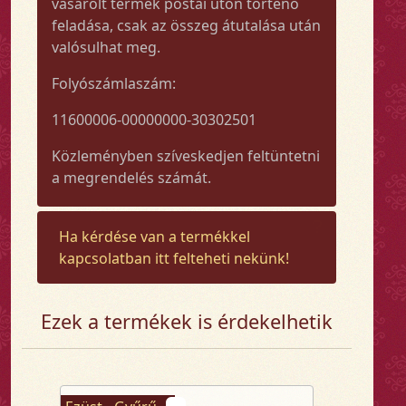
vásárolt termék postai úton történő
feladása, csak az összeg átutalása után
valósulhat meg.
Folyószámlaszám:
11600006-00000000-30302501
Közleményben szíveskedjen feltüntetni
a megrendelés számát.
Ha kérdése van a termékkel
kapcsolatban itt felteheti nekünk!
Ezek a termékek is érdekelhetik