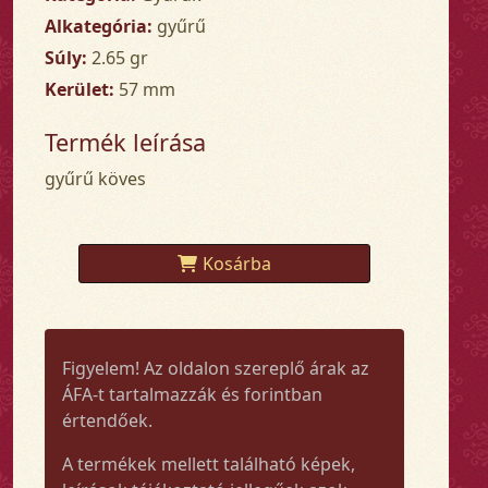
Alkategória:
gyűrű
Súly:
2.65 gr
Kerület:
57 mm
Termék leírása
gyűrű köves
Kosárba
Figyelem! Az oldalon szereplő árak az
ÁFA-t tartalmazzák és forintban
értendőek.
A termékek mellett található képek,