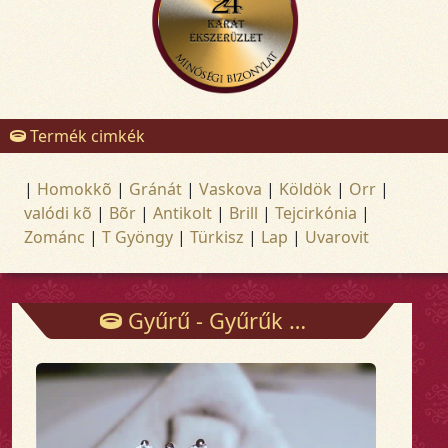
Termék cimkék
|
Homokkõ
|
Gránát
|
Vaskova
|
Köldök
|
Orr
|
valódi kõ
|
Bõr
|
Antikolt
|
Brill
|
Tejcirkónia
|
Zománc
|
T Gyöngy
|
Türkisz
|
Lap
|
Uvarovit
Gyűrű - Gyűrűk - Arany és ezüst ékszerek