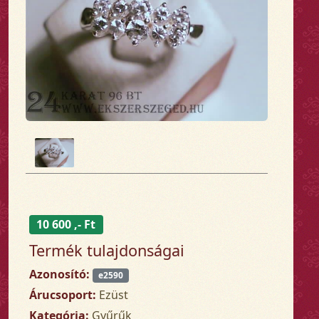
10 600 ,- Ft
Termék tulajdonságai
Azonosító:
e2590
Árucsoport:
Ezüst
Kategória:
Gyűrűk