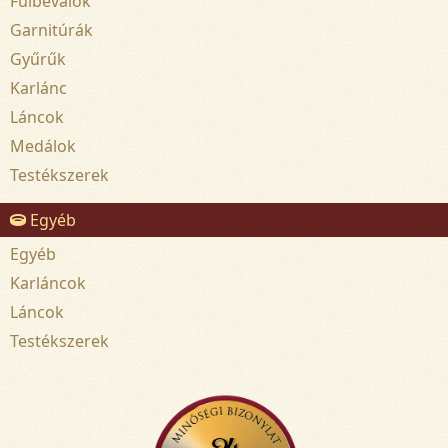
Fülbevalók
Garnitúrák
Gyűrűk
Karlánc
Láncok
Medálok
Testékszerek
Egyéb
Egyéb
Karláncok
Láncok
Testékszerek