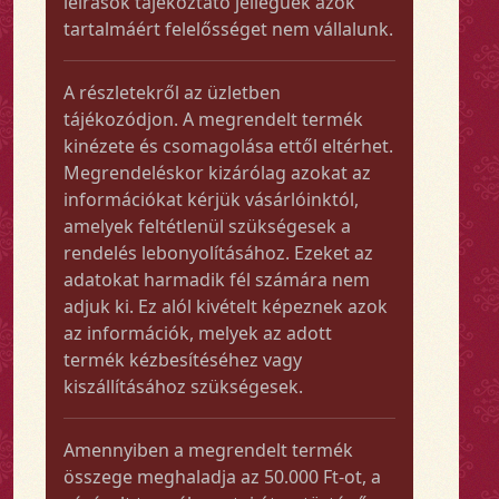
leírások tájékoztató jellegűek azok
tartalmáért felelősséget nem vállalunk.
A részletekről az üzletben
tájékozódjon. A megrendelt termék
kinézete és csomagolása ettől eltérhet.
Megrendeléskor kizárólag azokat az
információkat kérjük vásárlóinktól,
amelyek feltétlenül szükségesek a
rendelés lebonyolításához. Ezeket az
adatokat harmadik fél számára nem
adjuk ki. Ez alól kivételt képeznek azok
az információk, melyek az adott
termék kézbesítéséhez vagy
kiszállításához szükségesek.
Amennyiben a megrendelt termék
összege meghaladja az 50.000 Ft-ot, a