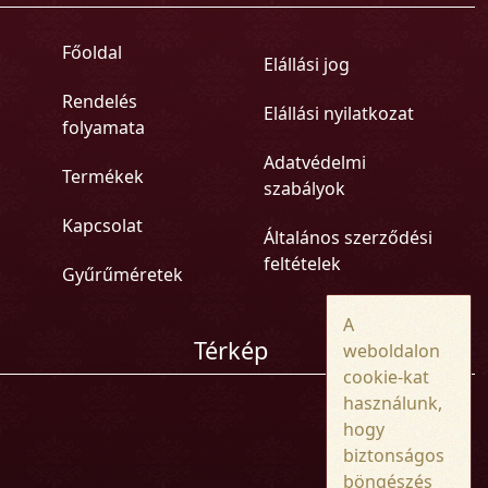
Főoldal
Elállási jog
Rendelés
Elállási nyilatkozat
folyamata
Adatvédelmi
Termékek
szabályok
Kapcsolat
Általános szerződési
feltételek
Gyűrűméretek
A
Térkép
weboldalon
cookie-kat
használunk,
hogy
biztonságos
böngészés