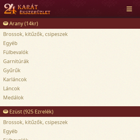
Arany (14kr)
Brossok, kitűzők, csipeszek
Egyéb
Fülbevalók
Garnitúrák
Gyűrűk
Karláncok
Láncok
Medálok
Ezüst (925 Ezrelék)
Brossok, kitűzők, csipeszek
Egyéb