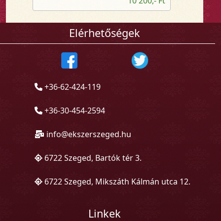
10 200,- Ft
Elérhetőségek
+36-62-424-119
+36-30-454-2594
info@ekszerszeged.hu
6722 Szeged, Bartók tér 3.
6722 Szeged, Mikszáth Kálmán utca 12.
Linkek