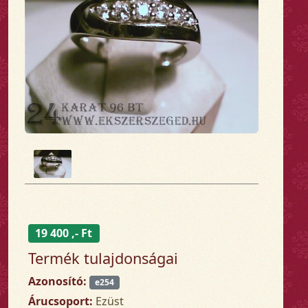
19 400 ,- Ft
Termék tulajdonságai
Azonosító:
e254
Árucsoport:
Ezüst