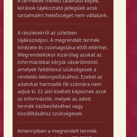
A termékek mellett található képek,
leírások tájékoztató jellegűek azok
tartalmáért felelősséget nem vállalunk.
A részletekről az üzletben
tájékozódjon. A megrendelt termék
kinézete és csomagolása ettől eltérhet.
Megrendeléskor kizárólag azokat az
információkat kérjük vásárlóinktól,
amelyek feltétlenül szükségesek a
rendelés lebonyolításához. Ezeket az
adatokat harmadik fél számára nem
adjuk ki. Ez alól kivételt képeznek azok
az információk, melyek az adott
termék kézbesítéséhez vagy
kiszállításához szükségesek.
Amennyiben a megrendelt termék