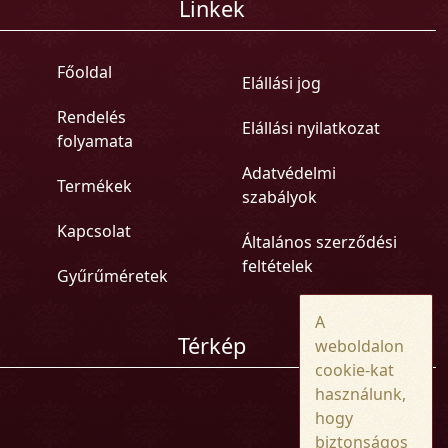
Linkek
Főoldal
Elállási jog
Rendelés
Elállási nyilatkozat
folyamata
Adatvédelmi
Termékek
szabályok
Kapcsolat
Általános szerződési
feltételek
Gyűrűméretek
A
Térkép
weboldalon
cookie-kat
használunk,
hogy
biztonságos