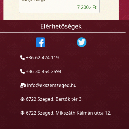
7 200,- Ft
Elérhetőségek
+36-62-424-119
+36-30-454-2594
info@ekszerszeged.hu
6722 Szeged, Bartók tér 3.
6722 Szeged, Mikszáth Kálmán utca 12.