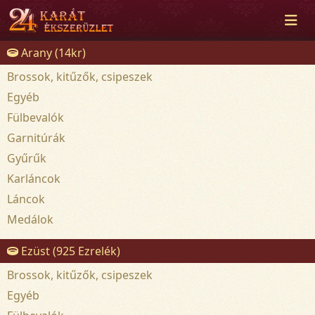
Arany (14kr)
Brossok, kitűzők, csipeszek
Egyéb
Fülbevalók
Garnitúrák
Gyűrűk
Karláncok
Láncok
Medálok
Ezüst (925 Ezrelék)
Brossok, kitűzők, csipeszek
Egyéb