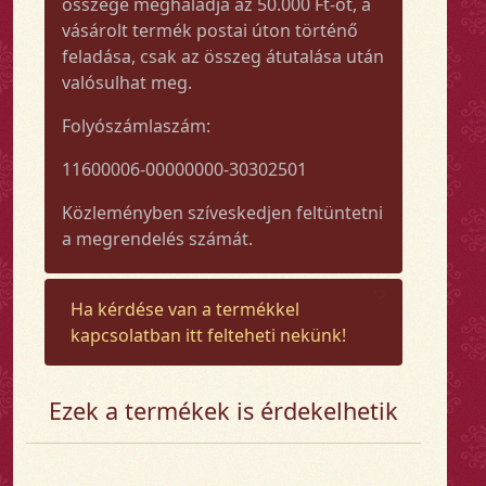
összege meghaladja az 50.000 Ft-ot, a
vásárolt termék postai úton történő
feladása, csak az összeg átutalása után
valósulhat meg.
Folyószámlaszám:
11600006-00000000-30302501
Közleményben szíveskedjen feltüntetni
a megrendelés számát.
Ha kérdése van a termékkel
kapcsolatban itt felteheti nekünk!
Ezek a termékek is érdekelhetik