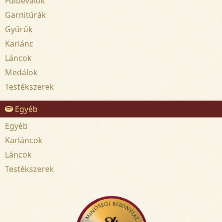
Fülbevalók
Garnitúrák
Gyűrűk
Karlánc
Láncok
Medálok
Testékszerek
Egyéb
Egyéb
Karláncok
Láncok
Testékszerek