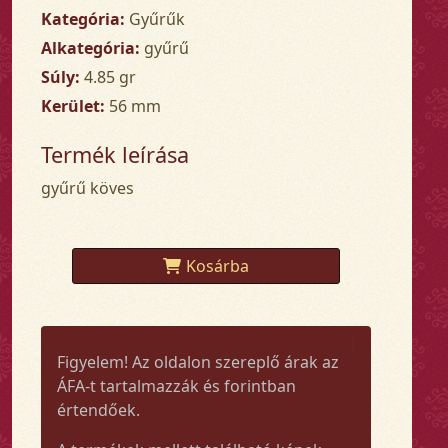
Kategória:
Gyűrűk
Alkategória:
gyűrű
Súly:
4.85 gr
Kerület:
56 mm
Termék leírása
gyűrű köves
Kosárba
Figyelem! Az oldalon szereplő árak az
ÁFA-t tartalmazzák és forintban
értendőek.