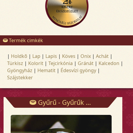
Termék cimkék
|
Holdkõ
|
Lap
|
Lapis
|
Köves
|
Onix
|
Achát
|
Türkisz
|
Kolorit
|
Tejcirkónia
|
Gránát
|
Kalcedon
|
Gyöngyház
|
Hematit
|
Édesvízi gyöngy
|
Szájstekker
Gyűrű - Gyűrűk - Arany és ezüst ékszerek