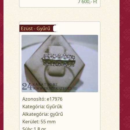
7 600,- Ft
Ezüst - Gyűrű
Azonosító: e17976
Kategória: Gyűrűk
Alkategória: gyűrű
Kerület: 55 mm
Súly: 1.8 gr